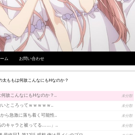
ーム
お問い合わせ
の太ももは何故こんなにもHなのか？
何故こんなにもHなのか？..
未分類
いところってｗｗｗｗｗ..
未分類
年から急激に落ち着く可能性..
未分類
のキャラと被ってる……」..
未分類
 最終回】第12話 感想 俺は昼メシのプロ..