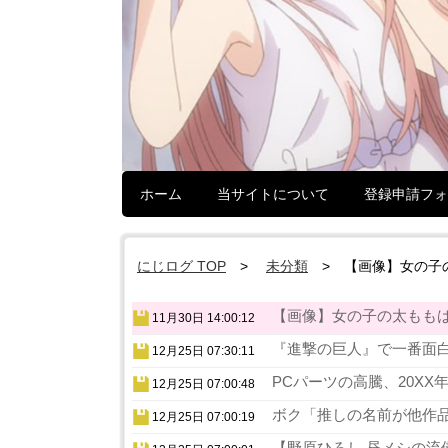
ホーム
当サイトについて
登録申請フォ
にじログ TOP
未分類
【画像】女の子
【画像】女の子の太ももは
11月30日 14:00:12
『進撃の巨人』で一番面白
12月25日 07:30:11
PCパーツの高騰、20XX
12月25日 07:00:48
ボク「推しの名前が他作品
12月25日 07:00:19
【野原ひろし 昼メシの流儀