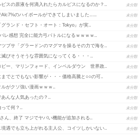
ピスの原液を何滴入れたらカルピスになるのか？..
未分類
lc7%のハイボールができてしまいました…..
未分類
グランド・セフト・オート：Tokyo』が実..
未分類
バレ感想 完全に能力弓バトルになるｗｗｗｗ..
未分類
ツブサ「グラードンのマグマを操るその力で海を..
未分類
滅びそうそうな雰囲気になってくる・・・..
未分類
ビー、マリンフォード、インペルダウン 世界政..
未分類
までとでもない影響が・・・価格高騰と○○の可..
未分類
ルがクソ強い漫画ｗｗｗ..
未分類
あんな人気あったの？..
未分類
って何？..
未分類
さん、終了 マジでヤバい機能が追加される..
未分類
境遇でも立ち上がれる主人公、コイツしかいない..
未分類