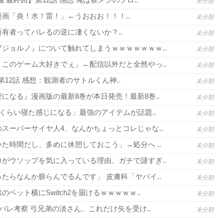
未分類
画「炎！水！雷！」←うおおお！！！..
未分類
有者ってバレるの逆に凄くないか？..
未分類
ジョルノ』について触れてしまうｗｗｗｗｗｗｗ..
未分類
このゲーム大好きでぇ」←配信以外だと全然やっ..
未分類
3 第12話 感想：観測者のサトルくん神..
未分類
になる』漫画版の最新8巻が本日発売！最新8巻..
未分類
間くらい寝た感じになる」最強のアイテムが話題..
未分類
スーパーサイヤ人4、なんかちょっとコレじゃな..
未分類
た時間だし、多めに休憩しておこう」→処分へ ..
未分類
がウソップを気に入っている理由、ガチで謎すぎ..
未分類
たらなんか膨らんでるんです」 皮膚科「ヤバイ..
未分類
ベット横にSwitch2を届けるｗｗｗｗｗ..
未分類
バレ考察 弓兄弟の淡さん、これだけ矢を受け..
未分類