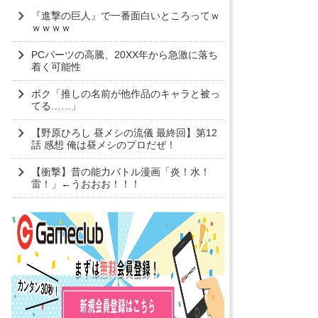
『進撃の巨人』で一番面白いところってｗ
ｗｗｗｗ
PCパーツの高騰、20XX年から急激に落ち
着く可能性
ボク「推しの名前が他作品のキャラと被っ
てる……」
【野原ひろし 昼メシの流儀 最終回】第12
話 感想 俺は昼メシのプロだぜ！
【衝撃】昔の能力バトル漫画「炎！水！
雷！」←うおおお！！！