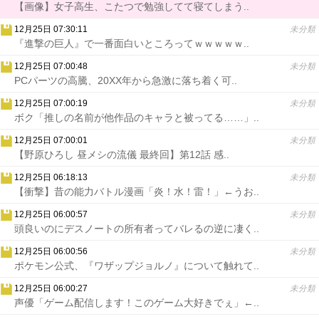
【画像】女子高生、こたつで勉強してて寝てしまう..
12月25日 07:30:11
未分類
『進撃の巨人』で一番面白いところってｗｗｗｗｗ..
12月25日 07:00:48
未分類
PCパーツの高騰、20XX年から急激に落ち着く可..
12月25日 07:00:19
未分類
ボク「推しの名前が他作品のキャラと被ってる……」..
12月25日 07:00:01
未分類
【野原ひろし 昼メシの流儀 最終回】第12話 感..
12月25日 06:18:13
未分類
【衝撃】昔の能力バトル漫画「炎！水！雷！」←うお..
12月25日 06:00:57
未分類
頭良いのにデスノートの所有者ってバレるの逆に凄く..
12月25日 06:00:56
未分類
ポケモン公式、『ワザップジョルノ』について触れて..
12月25日 06:00:27
未分類
声優「ゲーム配信します！このゲーム大好きでぇ」←..