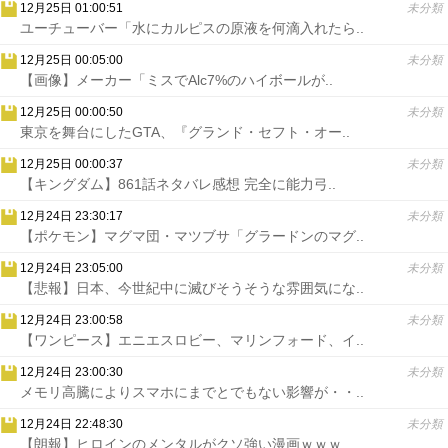
12月25日 01:00:51
未分類
ユーチューバー「水にカルピスの原液を何滴入れたら..
12月25日 00:05:00
未分類
【画像】メーカー「ミスでAlc7%のハイボールが..
12月25日 00:00:50
未分類
東京を舞台にしたGTA、『グランド・セフト・オー..
12月25日 00:00:37
未分類
【キングダム】861話ネタバレ感想 完全に能力弓..
12月24日 23:30:17
未分類
【ポケモン】マグマ団・マツブサ「グラードンのマグ..
12月24日 23:05:00
未分類
【悲報】日本、今世紀中に滅びそうそうな雰囲気にな..
12月24日 23:00:58
未分類
【ワンピース】エニエスロビー、マリンフォード、イ..
12月24日 23:00:30
未分類
メモリ高騰によりスマホにまでとでもない影響が・・..
12月24日 22:48:30
未分類
【朗報】ヒロインのメンタルがクソ強い漫画ｗｗｗ..