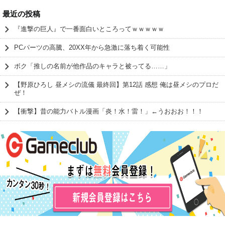
最近の投稿
『進撃の巨人』で一番面白いところってｗｗｗｗｗ
PCパーツの高騰、20XX年から急激に落ち着く可能性
ボク「推しの名前が他作品のキャラと被ってる……」
【野原ひろし 昼メシの流儀 最終回】第12話 感想 俺は昼メシのプロだ
ぜ！
【衝撃】昔の能力バトル漫画「炎！水！雷！」←うおおお！！！