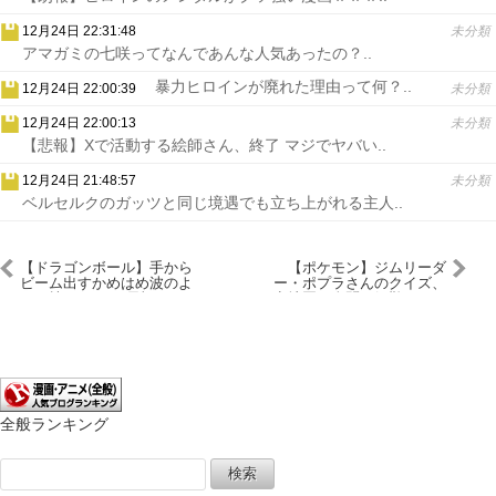
12月24日 22:31:48
未分類
アマガミの七咲ってなんであんな人気あったの？..
暴力ヒロインが廃れた理由って何？..
12月24日 22:00:39
未分類
12月24日 22:00:13
未分類
【悲報】Xで活動する絵師さん、終了 マジでヤバい..
12月24日 21:48:57
未分類
ベルセルクのガッツと同じ境遇でも立ち上がれる主人..
【ドラゴンボール】手から
【ポケモン】ジムリーダ
ビーム出すかめはめ波のよ
ー・ポプラさんのクイズ、
うな技ってDBが元祖だっ
意地悪で全問正解難しすぎ
たりしない？
ｗｗｗｗ
全般ランキング
検
索: