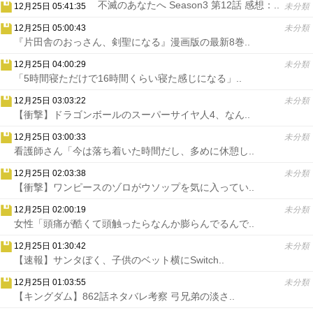
不滅のあなたへ Season3 第12話 感想：..
12月25日 05:41:35
未分類
12月25日 05:00:43
未分類
『片田舎のおっさん、剣聖になる』漫画版の最新8巻..
12月25日 04:00:29
未分類
「5時間寝ただけで16時間くらい寝た感じになる」..
12月25日 03:03:22
未分類
【衝撃】ドラゴンボールのスーパーサイヤ人4、なん..
12月25日 03:00:33
未分類
看護師さん「今は落ち着いた時間だし、多めに休憩し..
12月25日 02:03:38
未分類
【衝撃】ワンピースのゾロがウソップを気に入ってい..
12月25日 02:00:19
未分類
女性「頭痛が酷くて頭触ったらなんか膨らんでるんで..
12月25日 01:30:42
未分類
【速報】サンタぼく、子供のベット横にSwitch..
12月25日 01:03:55
未分類
【キングダム】862話ネタバレ考察 弓兄弟の淡さ..