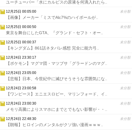
ユーチューバー「水にカルピスの原液を何滴入れたら..
12月25日 00:05:00
未分類
【画像】メーカー「ミスでAlc7%のハイボールが..
12月25日 00:00:50
未分類
東京を舞台にしたGTA、『グランド・セフト・オー..
12月25日 00:00:37
未分類
【キングダム】861話ネタバレ感想 完全に能力弓..
12月24日 23:30:17
未分類
【ポケモン】マグマ団・マツブサ「グラードンのマグ..
12月24日 23:05:00
未分類
【悲報】日本、今世紀中に滅びそうそうな雰囲気にな..
12月24日 23:00:58
未分類
【ワンピース】エニエスロビー、マリンフォード、イ..
12月24日 23:00:30
未分類
メモリ高騰によりスマホにまでとでもない影響が・・..
12月24日 22:48:30
未分類
【朗報】ヒロインのメンタルがクソ強い漫画ｗｗｗ..