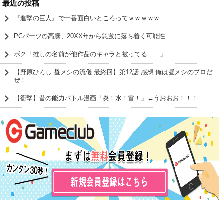
最近の投稿
『進撃の巨人』で一番面白いところってｗｗｗｗｗ
PCパーツの高騰、20XX年から急激に落ち着く可能性
ボク「推しの名前が他作品のキャラと被ってる……」
【野原ひろし 昼メシの流儀 最終回】第12話 感想 俺は昼メシのプロだ
ぜ！
【衝撃】昔の能力バトル漫画「炎！水！雷！」←うおおお！！！