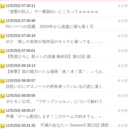
12月25日 07:30:11
未分類
『進撃の巨人』で一番面白いところってｗｗｗｗｗ..
12月25日 07:00:48
未分類
PCパーツの高騰、20XX年から急激に落ち着く可..
12月25日 07:00:19
未分類
ボク「推しの名前が他作品のキャラと被ってる……」..
12月25日 07:00:01
未分類
【野原ひろし 昼メシの流儀 最終回】第12話 感..
12月25日 06:18:13
未分類
【衝撃】昔の能力バトル漫画「炎！水！雷！」←うお..
12月25日 06:00:57
未分類
頭良いのにデスノートの所有者ってバレるの逆に凄く..
12月25日 06:00:56
未分類
ポケモン公式、『ワザップジョルノ』について触れて..
12月25日 06:00:27
未分類
声優「ゲーム配信します！このゲーム大好きでぇ」←..
不滅のあなたへ Season3 第12話 感想：..
12月25日 05:41:35
未分類