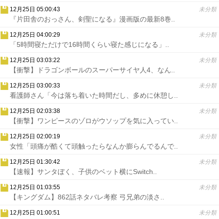
12月25日 05:00:43
未分類
『片田舎のおっさん、剣聖になる』漫画版の最新8巻..
12月25日 04:00:29
未分類
「5時間寝ただけで16時間くらい寝た感じになる」..
12月25日 03:03:22
未分類
【衝撃】ドラゴンボールのスーパーサイヤ人4、なん..
12月25日 03:00:33
未分類
看護師さん「今は落ち着いた時間だし、多めに休憩し..
12月25日 02:03:38
未分類
【衝撃】ワンピースのゾロがウソップを気に入ってい..
12月25日 02:00:19
未分類
女性「頭痛が酷くて頭触ったらなんか膨らんでるんで..
12月25日 01:30:42
未分類
【速報】サンタぼく、子供のベット横にSwitch..
12月25日 01:03:55
未分類
【キングダム】862話ネタバレ考察 弓兄弟の淡さ..
12月25日 01:00:51
未分類