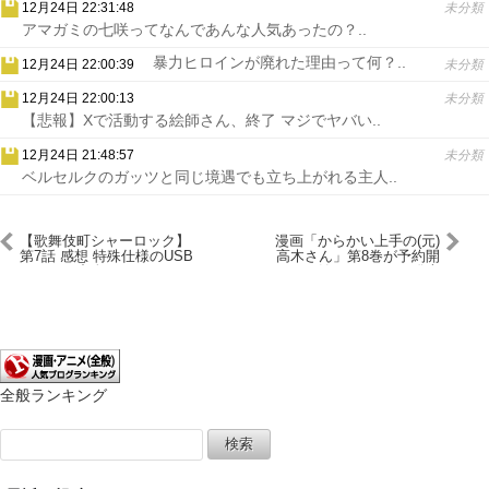
12月24日 22:31:48
未分類
アマガミの七咲ってなんであんな人気あったの？..
暴力ヒロインが廃れた理由って何？..
12月24日 22:00:39
未分類
12月24日 22:00:13
未分類
【悲報】Xで活動する絵師さん、終了 マジでヤバい..
12月24日 21:48:57
未分類
ベルセルクのガッツと同じ境遇でも立ち上がれる主人..
【歌舞伎町シャーロック】
漫画「からかい上手の(元)
第7話 感想 特殊仕様のUSB
高木さん」第8巻が予約開
メモリの中身とは…
始！1月10日に発売
全般ランキング
検
索: