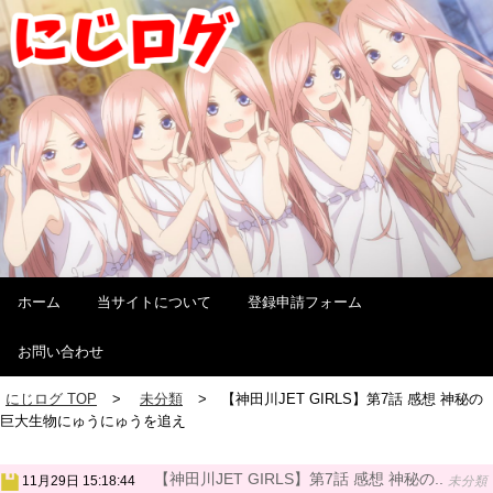
ホーム
当サイトについて
登録申請フォーム
お問い合わせ
にじログ TOP
未分類
【神田川JET GIRLS】第7話 感想 神秘の
巨大生物にゅうにゅうを追え
【神田川JET GIRLS】第7話 感想 神秘の..
11月29日 15:18:44
未分類