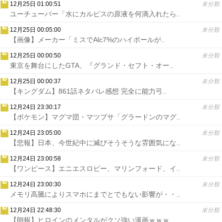
12月25日 01:00:51
未分類
ユーチューバー「水にカルピスの原液を何滴入れたら..
12月25日 00:05:00
未分類
【画像】メーカー「ミスでAlc7%のハイボールが..
12月25日 00:00:50
未分類
東京を舞台にしたGTA、『グランド・セフト・オー..
12月25日 00:00:37
未分類
【キングダム】861話ネタバレ感想 完全に能力弓..
12月24日 23:30:17
未分類
【ポケモン】マグマ団・マツブサ「グラードンのマグ..
12月24日 23:05:00
未分類
【悲報】日本、今世紀中に滅びそうそうな雰囲気にな..
12月24日 23:00:58
未分類
【ワンピース】エニエスロビー、マリンフォード、イ..
12月24日 23:00:30
未分類
メモリ高騰によりスマホにまでとでもない影響が・・..
12月24日 22:48:30
未分類
【朗報】ヒロインのメンタルがクソ強い漫画ｗｗｗ..