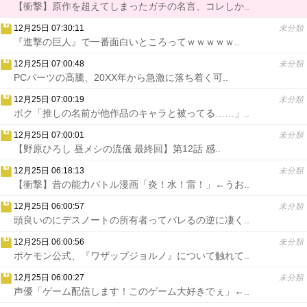
【衝撃】原作を超えてしまったガチの名言、コレしか..
12月25日 07:30:11
未分類
『進撃の巨人』で一番面白いところってｗｗｗｗｗ..
12月25日 07:00:48
未分類
PCパーツの高騰、20XX年から急激に落ち着く可..
12月25日 07:00:19
未分類
ボク「推しの名前が他作品のキャラと被ってる……」..
12月25日 07:00:01
未分類
【野原ひろし 昼メシの流儀 最終回】第12話 感..
12月25日 06:18:13
未分類
【衝撃】昔の能力バトル漫画「炎！水！雷！」←うお..
12月25日 06:00:57
未分類
頭良いのにデスノートの所有者ってバレるの逆に凄く..
12月25日 06:00:56
未分類
ポケモン公式、『ワザップジョルノ』について触れて..
12月25日 06:00:27
未分類
声優「ゲーム配信します！このゲーム大好きでぇ」←..