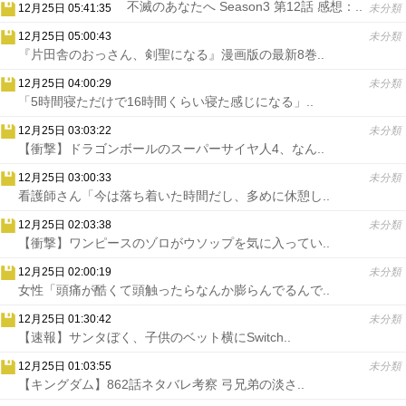
不滅のあなたへ Season3 第12話 感想：..
12月25日 05:41:35
未分類
12月25日 05:00:43
未分類
『片田舎のおっさん、剣聖になる』漫画版の最新8巻..
12月25日 04:00:29
未分類
「5時間寝ただけで16時間くらい寝た感じになる」..
12月25日 03:03:22
未分類
【衝撃】ドラゴンボールのスーパーサイヤ人4、なん..
12月25日 03:00:33
未分類
看護師さん「今は落ち着いた時間だし、多めに休憩し..
12月25日 02:03:38
未分類
【衝撃】ワンピースのゾロがウソップを気に入ってい..
12月25日 02:00:19
未分類
女性「頭痛が酷くて頭触ったらなんか膨らんでるんで..
12月25日 01:30:42
未分類
【速報】サンタぼく、子供のベット横にSwitch..
12月25日 01:03:55
未分類
【キングダム】862話ネタバレ考察 弓兄弟の淡さ..