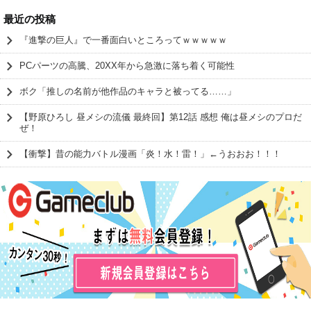
最近の投稿
『進撃の巨人』で一番面白いところってｗｗｗｗｗ
PCパーツの高騰、20XX年から急激に落ち着く可能性
ボク「推しの名前が他作品のキャラと被ってる……」
【野原ひろし 昼メシの流儀 最終回】第12話 感想 俺は昼メシのプロだ
ぜ！
【衝撃】昔の能力バトル漫画「炎！水！雷！」←うおおお！！！