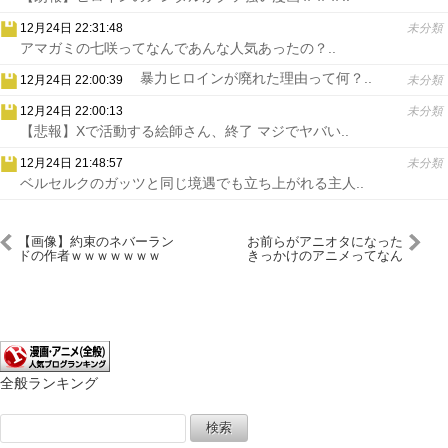
12月24日 22:31:48
未分類
アマガミの七咲ってなんであんな人気あったの？..
暴力ヒロインが廃れた理由って何？..
12月24日 22:00:39
未分類
12月24日 22:00:13
未分類
【悲報】Xで活動する絵師さん、終了 マジでヤバい..
12月24日 21:48:57
未分類
ベルセルクのガッツと同じ境遇でも立ち上がれる主人..
【画像】約束のネバーラン
お前らがアニオタになった
ドの作者ｗｗｗｗｗｗｗ
きっかけのアニメってなん
なの？
全般ランキング
検
索: