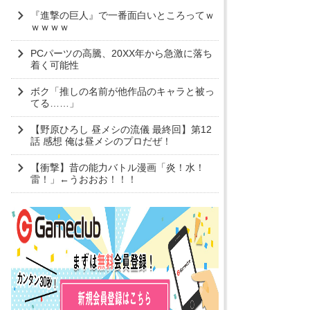
『進撃の巨人』で一番面白いところってｗ
ｗｗｗｗ
PCパーツの高騰、20XX年から急激に落ち
着く可能性
ボク「推しの名前が他作品のキャラと被っ
てる……」
【野原ひろし 昼メシの流儀 最終回】第12
話 感想 俺は昼メシのプロだぜ！
【衝撃】昔の能力バトル漫画「炎！水！
雷！」←うおおお！！！