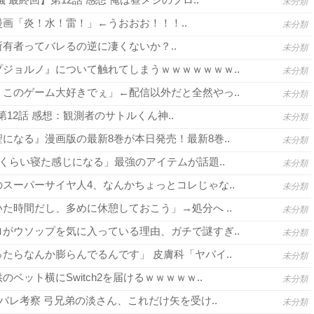
未分類
画「炎！水！雷！」←うおおお！！！..
未分類
有者ってバレるの逆に凄くないか？..
未分類
ジョルノ』について触れてしまうｗｗｗｗｗｗｗ..
未分類
このゲーム大好きでぇ」←配信以外だと全然やっ..
未分類
3 第12話 感想：観測者のサトルくん神..
未分類
になる』漫画版の最新8巻が本日発売！最新8巻..
未分類
間くらい寝た感じになる」最強のアイテムが話題..
未分類
スーパーサイヤ人4、なんかちょっとコレじゃな..
未分類
た時間だし、多めに休憩しておこう」→処分へ ..
未分類
がウソップを気に入っている理由、ガチで謎すぎ..
未分類
たらなんか膨らんでるんです」 皮膚科「ヤバイ..
未分類
ベット横にSwitch2を届けるｗｗｗｗｗ..
未分類
バレ考察 弓兄弟の淡さん、これだけ矢を受け..
未分類