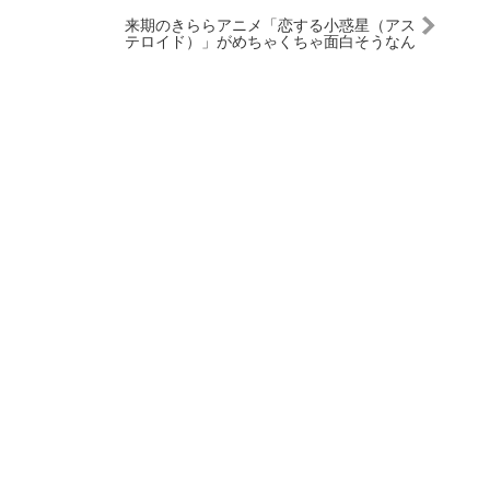
来期のきららアニメ「恋する小惑星（アス
テロイド）」がめちゃくちゃ面白そうなん
だが