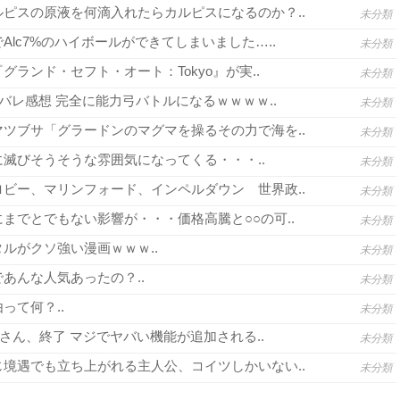
ピスの原液を何滴入れたらカルピスになるのか？..
未分類
lc7%のハイボールができてしまいました…..
未分類
グランド・セフト・オート：Tokyo』が実..
未分類
バレ感想 完全に能力弓バトルになるｗｗｗｗ..
未分類
ツブサ「グラードンのマグマを操るその力で海を..
未分類
滅びそうそうな雰囲気になってくる・・・..
未分類
ビー、マリンフォード、インペルダウン 世界政..
未分類
までとでもない影響が・・・価格高騰と○○の可..
未分類
ルがクソ強い漫画ｗｗｗ..
未分類
あんな人気あったの？..
未分類
って何？..
未分類
さん、終了 マジでヤバい機能が追加される..
未分類
境遇でも立ち上がれる主人公、コイツしかいない..
未分類