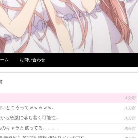
ーム
お問い合わせ
捕
未分類
いところってｗｗｗｗｗ..
未分類
年から急激に落ち着く可能性..
未分類
のキャラと被ってる……」..
未分類
 最終回】第12話 感想 俺は昼メシのプロ..