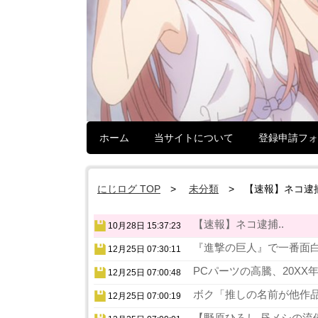
ホーム
当サイトについて
登録申請フォ
にじログ TOP
未分類
【速報】ネコ逮
【速報】ネコ逮捕..
10月28日 15:37:23
『進撃の巨人』で一番面白
12月25日 07:30:11
PCパーツの高騰、20XX
12月25日 07:00:48
ボク「推しの名前が他作品
12月25日 07:00:19
【野原ひろし 昼メシの流儀