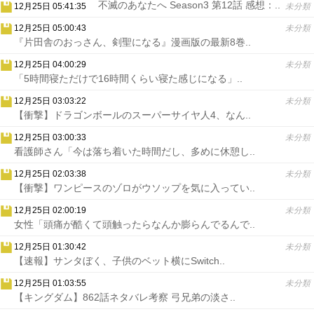
不滅のあなたへ Season3 第12話 感想：..
12月25日 05:41:35
未分類
12月25日 05:00:43
未分類
『片田舎のおっさん、剣聖になる』漫画版の最新8巻..
12月25日 04:00:29
未分類
「5時間寝ただけで16時間くらい寝た感じになる」..
12月25日 03:03:22
未分類
【衝撃】ドラゴンボールのスーパーサイヤ人4、なん..
12月25日 03:00:33
未分類
看護師さん「今は落ち着いた時間だし、多めに休憩し..
12月25日 02:03:38
未分類
【衝撃】ワンピースのゾロがウソップを気に入ってい..
12月25日 02:00:19
未分類
女性「頭痛が酷くて頭触ったらなんか膨らんでるんで..
12月25日 01:30:42
未分類
【速報】サンタぼく、子供のベット横にSwitch..
12月25日 01:03:55
未分類
【キングダム】862話ネタバレ考察 弓兄弟の淡さ..