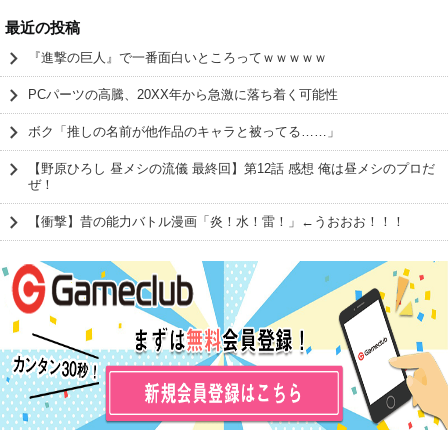
最近の投稿
『進撃の巨人』で一番面白いところってｗｗｗｗｗ
PCパーツの高騰、20XX年から急激に落ち着く可能性
ボク「推しの名前が他作品のキャラと被ってる……」
【野原ひろし 昼メシの流儀 最終回】第12話 感想 俺は昼メシのプロだ
ぜ！
【衝撃】昔の能力バトル漫画「炎！水！雷！」←うおおお！！！