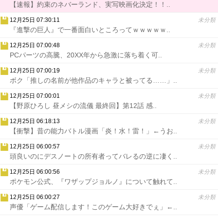
【速報】約束のネバーランド、実写映画化決定！！..
12月25日 07:30:11
未分類
『進撃の巨人』で一番面白いところってｗｗｗｗｗ..
12月25日 07:00:48
未分類
PCパーツの高騰、20XX年から急激に落ち着く可..
12月25日 07:00:19
未分類
ボク「推しの名前が他作品のキャラと被ってる……」..
12月25日 07:00:01
未分類
【野原ひろし 昼メシの流儀 最終回】第12話 感..
12月25日 06:18:13
未分類
【衝撃】昔の能力バトル漫画「炎！水！雷！」←うお..
12月25日 06:00:57
未分類
頭良いのにデスノートの所有者ってバレるの逆に凄く..
12月25日 06:00:56
未分類
ポケモン公式、『ワザップジョルノ』について触れて..
12月25日 06:00:27
未分類
声優「ゲーム配信します！このゲーム大好きでぇ」←..