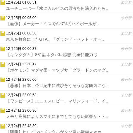
12月25日 01:00:51
未分類
ユーチューバー「水にカルピスの原液を何滴入れたら..
12月25日 00:05:00
未分類
【画像】メーカー「ミスでAlc7%のハイボールが..
12月25日 00:00:50
未分類
東京を舞台にしたGTA、『グランド・セフト・オー..
12月25日 00:00:37
未分類
【キングダム】861話ネタバレ感想 完全に能力弓..
12月24日 23:30:17
未分類
【ポケモン】マグマ団・マツブサ「グラードンのマグ..
12月24日 23:05:00
未分類
【悲報】日本、今世紀中に滅びそうそうな雰囲気にな..
12月24日 23:00:58
未分類
【ワンピース】エニエスロビー、マリンフォード、イ..
12月24日 23:00:30
未分類
メモリ高騰によりスマホにまでとでもない影響が・・..
12月24日 22:48:30
未分類
【朗報】ヒロインのメンタルがクソ強い漫画ｗｗｗ..