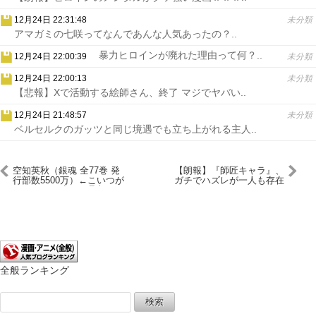
12月24日 22:31:48
未分類
アマガミの七咲ってなんであんな人気あったの？..
暴力ヒロインが廃れた理由って何？..
12月24日 22:00:39
未分類
12月24日 22:00:13
未分類
【悲報】Xで活動する絵師さん、終了 マジでヤバい..
12月24日 21:48:57
未分類
ベルセルクのガッツと同じ境遇でも立ち上がれる主人..
空知英秋（銀魂 全77巻 発
【朗報】『師匠キャラ』、
行部数5500万）←こいつが
ガチでハズレが一人も存在
レジェンド感ない理由
しないｗｗｗｗ
全般ランキング
検
索: