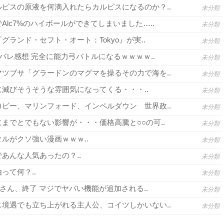
ピスの原液を何滴入れたらカルピスになるのか？..
未分類
lc7%のハイボールができてしまいました…..
未分類
グランド・セフト・オート：Tokyo』が実..
未分類
バレ感想 完全に能力弓バトルになるｗｗｗｗ..
未分類
ツブサ「グラードンのマグマを操るその力で海を..
未分類
滅びそうそうな雰囲気になってくる・・・..
未分類
ビー、マリンフォード、インペルダウン 世界政..
未分類
までとでもない影響が・・・価格高騰と○○の可..
未分類
ルがクソ強い漫画ｗｗｗ..
未分類
あんな人気あったの？..
未分類
って何？..
未分類
さん、終了 マジでヤバい機能が追加される..
未分類
境遇でも立ち上がれる主人公、コイツしかいない..
未分類