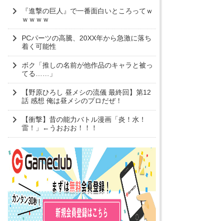
『進撃の巨人』で一番面白いところってｗ
ｗｗｗｗ
PCパーツの高騰、20XX年から急激に落ち
着く可能性
ボク「推しの名前が他作品のキャラと被っ
てる……」
【野原ひろし 昼メシの流儀 最終回】第12
話 感想 俺は昼メシのプロだぜ！
【衝撃】昔の能力バトル漫画「炎！水！
雷！」←うおおお！！！