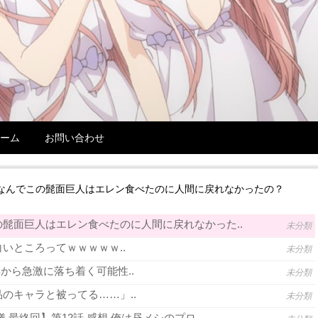
ーム
お問い合わせ
なんでこの髭面巨人はエレン食べたのに人間に戻れなかったの？
髭面巨人はエレン食べたのに人間に戻れなかった..
未分類
いところってｗｗｗｗｗ..
未分類
年から急激に落ち着く可能性..
未分類
のキャラと被ってる……」..
未分類
 最終回】第12話 感想 俺は昼メシのプロ..