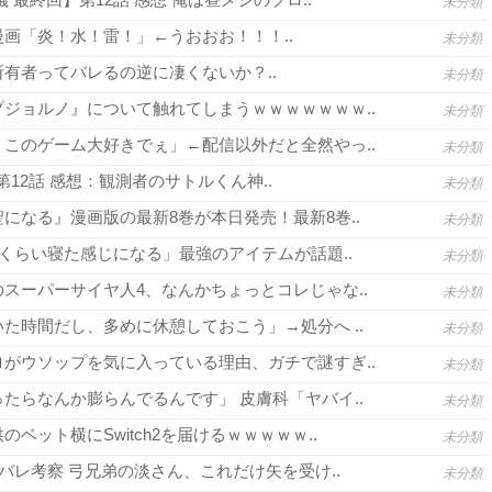
未分類
画「炎！水！雷！」←うおおお！！！..
未分類
有者ってバレるの逆に凄くないか？..
未分類
ジョルノ』について触れてしまうｗｗｗｗｗｗｗ..
未分類
このゲーム大好きでぇ」←配信以外だと全然やっ..
未分類
3 第12話 感想：観測者のサトルくん神..
未分類
になる』漫画版の最新8巻が本日発売！最新8巻..
未分類
間くらい寝た感じになる」最強のアイテムが話題..
未分類
スーパーサイヤ人4、なんかちょっとコレじゃな..
未分類
た時間だし、多めに休憩しておこう」→処分へ ..
未分類
がウソップを気に入っている理由、ガチで謎すぎ..
未分類
たらなんか膨らんでるんです」 皮膚科「ヤバイ..
未分類
ベット横にSwitch2を届けるｗｗｗｗｗ..
未分類
バレ考察 弓兄弟の淡さん、これだけ矢を受け..
未分類