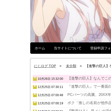
ホーム
当サイトについて
登録申請フォ
にじログ TOP
未分類
【進撃の巨人】
【進撃の巨人】なんでこの
10月26日 15:32:00
『進撃の巨人』で一番面白
12月25日 07:30:11
PCパーツの高騰、20XX
12月25日 07:00:48
ボク「推しの名前が他作品
12月25日 07:00:19
【野原ひろし 昼メシの流儀