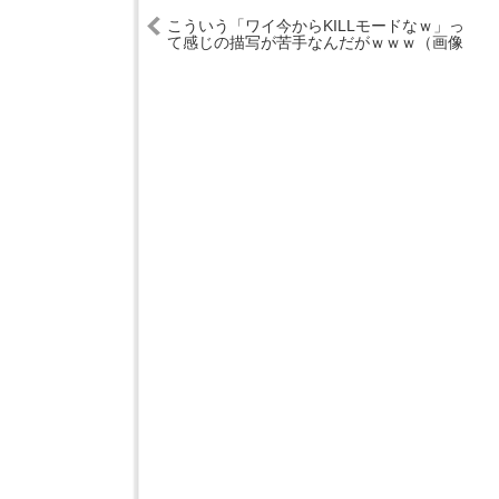
こういう「ワイ今からKILLモードなｗ」っ
て感じの描写が苦手なんだがｗｗｗ（画像
あり）