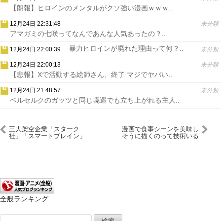
【朗報】ヒロインのメンタルがクソ強い漫画ｗｗｗ..
12月24日 22:31:48
未分類
アマガミの七咲ってなんであんな人気あったの？..
暴力ヒロインが廃れた理由って何？..
12月24日 22:00:39
未分類
12月24日 22:00:13
未分類
【悲報】Xで活動する絵師さん、終了 マジでヤバい..
12月24日 21:48:57
未分類
ベルセルクのガッツと同じ境遇でも立ち上がれる主人..
三大架空企業「スターク
漫画で食事シーンを美味し
社」「スマートブレイン」
そうに描くのって技術いる
よな
全般ランキング
検