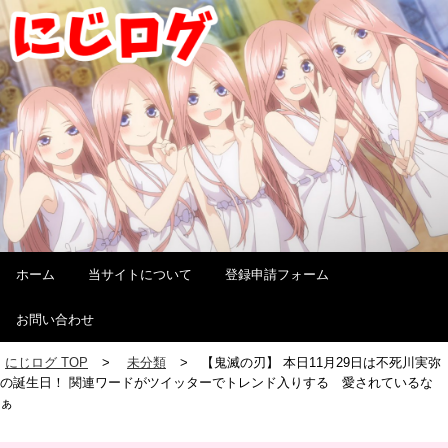
ホーム
当サイトについて
登録申請フォーム
お問い合わせ
にじログ TOP
未分類
【鬼滅の刃】 本日11月29日は不死川実弥
の誕生日！ 関連ワードがツイッターでトレンド入りする 愛されているな
ぁ