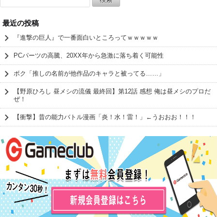
索:
最近の投稿
『進撃の巨人』で一番面白いところってｗｗｗｗｗ
PCパーツの高騰、20XX年から急激に落ち着く可能性
ボク「推しの名前が他作品のキャラと被ってる……」
【野原ひろし 昼メシの流儀 最終回】第12話 感想 俺は昼メシのプロだ
ぜ！
【衝撃】昔の能力バトル漫画「炎！水！雷！」←うおおお！！！