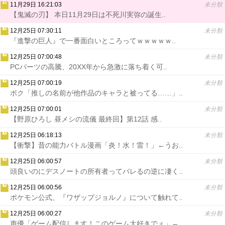
11月29日 16:21:03
未分類
【鬼滅の刃】 本日11月29日は不死川実弥の誕生..
12月25日 07:30:11
未分類
『進撃の巨人』で一番面白いところってｗｗｗｗｗ..
12月25日 07:00:48
未分類
PCパーツの高騰、20XX年から急激に落ち着く可..
12月25日 07:00:19
未分類
ボク「推しの名前が他作品のキャラと被ってる……」..
12月25日 07:00:01
未分類
【野原ひろし 昼メシの流儀 最終回】第12話 感..
12月25日 06:18:13
未分類
【衝撃】昔の能力バトル漫画「炎！水！雷！」←うお..
12月25日 06:00:57
未分類
頭良いのにデスノートの所有者ってバレるの逆に凄く..
12月25日 06:00:56
未分類
ポケモン公式、『ワザップジョルノ』について触れて..
12月25日 06:00:27
未分類
声優「ゲーム配信します！このゲーム大好きでぇ」←..