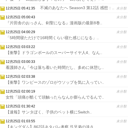
不滅のあなたへ Season3 第12話 感想：..
12月25日 05:41:35
未分類
12月25日 05:00:43
未分類
『片田舎のおっさん、剣聖になる』漫画版の最新8巻..
12月25日 04:00:29
未分類
「5時間寝ただけで16時間くらい寝た感じになる」..
12月25日 03:03:22
未分類
【衝撃】ドラゴンボールのスーパーサイヤ人4、なん..
12月25日 03:00:33
未分類
看護師さん「今は落ち着いた時間だし、多めに休憩し..
12月25日 02:03:38
未分類
【衝撃】ワンピースのゾロがウソップを気に入ってい..
12月25日 02:00:19
未分類
女性「頭痛が酷くて頭触ったらなんか膨らんでるんで..
12月25日 01:30:42
未分類
【速報】サンタぼく、子供のベット横にSwitch..
12月25日 01:03:55
未分類
【キングダム】862話ネタバレ考察 弓兄弟の淡さ..