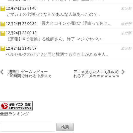
12月24日 22:31:48
未分類
アマガミの七咲ってなんであんな人気あったの？..
暴力ヒロインが廃れた理由って何？..
12月24日 22:00:39
未分類
12月24日 22:00:13
未分類
【悲報】Xで活動する絵師さん、終了 マジでヤバい..
12月24日 21:48:57
未分類
ベルセルクのガッツと同じ境遇でも立ち上がれる主人..
【悲報】ゲームレビュー
アニメ見ない人にも勧めら
「10時間で終わる中身スカ
れるアニメｗｗｗｗｗｗｗ
スカのクソゲー」ワイ「せ
ｗｗｗ
やせや！」←結果ｗｗｗ
全般ランキング
検
索: