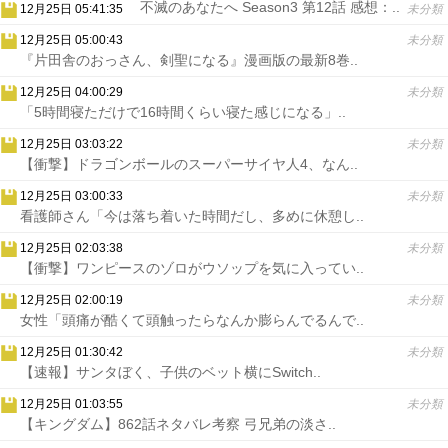
不滅のあなたへ Season3 第12話 感想：..
12月25日 05:41:35
未分類
12月25日 05:00:43
未分類
『片田舎のおっさん、剣聖になる』漫画版の最新8巻..
12月25日 04:00:29
未分類
「5時間寝ただけで16時間くらい寝た感じになる」..
12月25日 03:03:22
未分類
【衝撃】ドラゴンボールのスーパーサイヤ人4、なん..
12月25日 03:00:33
未分類
看護師さん「今は落ち着いた時間だし、多めに休憩し..
12月25日 02:03:38
未分類
【衝撃】ワンピースのゾロがウソップを気に入ってい..
12月25日 02:00:19
未分類
女性「頭痛が酷くて頭触ったらなんか膨らんでるんで..
12月25日 01:30:42
未分類
【速報】サンタぼく、子供のベット横にSwitch..
12月25日 01:03:55
未分類
【キングダム】862話ネタバレ考察 弓兄弟の淡さ..