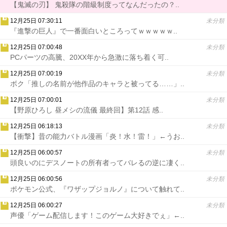
【鬼滅の刃】 鬼殺隊の階級制度ってなんだったの？..
12月25日 07:30:11
未分類
『進撃の巨人』で一番面白いところってｗｗｗｗｗ..
12月25日 07:00:48
未分類
PCパーツの高騰、20XX年から急激に落ち着く可..
12月25日 07:00:19
未分類
ボク「推しの名前が他作品のキャラと被ってる……」..
12月25日 07:00:01
未分類
【野原ひろし 昼メシの流儀 最終回】第12話 感..
12月25日 06:18:13
未分類
【衝撃】昔の能力バトル漫画「炎！水！雷！」←うお..
12月25日 06:00:57
未分類
頭良いのにデスノートの所有者ってバレるの逆に凄く..
12月25日 06:00:56
未分類
ポケモン公式、『ワザップジョルノ』について触れて..
12月25日 06:00:27
未分類
声優「ゲーム配信します！このゲーム大好きでぇ」←..