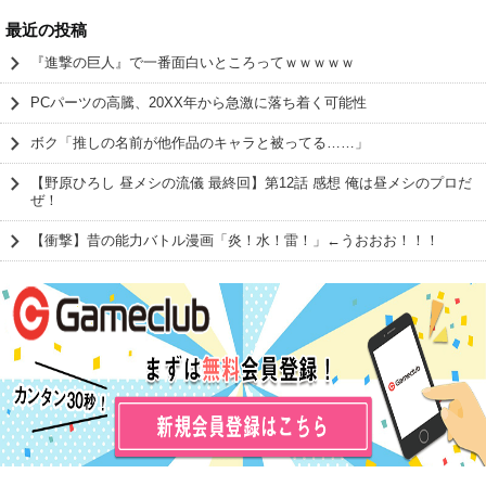
最近の投稿
『進撃の巨人』で一番面白いところってｗｗｗｗｗ
PCパーツの高騰、20XX年から急激に落ち着く可能性
ボク「推しの名前が他作品のキャラと被ってる……」
【野原ひろし 昼メシの流儀 最終回】第12話 感想 俺は昼メシのプロだ
ぜ！
【衝撃】昔の能力バトル漫画「炎！水！雷！」←うおおお！！！