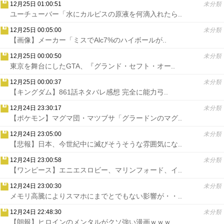
12月25日 01:00:51
未分類
ユーチューバー「水にカルピスの原液を何滴入れたら..
12月25日 00:05:00
未分類
【画像】メーカー「ミスでAlc7%のハイボールが..
12月25日 00:00:50
未分類
東京を舞台にしたGTA、『グランド・セフト・オー..
12月25日 00:00:37
未分類
【キングダム】861話ネタバレ感想 完全に能力弓..
12月24日 23:30:17
未分類
【ポケモン】マグマ団・マツブサ「グラードンのマグ..
12月24日 23:05:00
未分類
【悲報】日本、今世紀中に滅びそうそうな雰囲気にな..
12月24日 23:00:58
未分類
【ワンピース】エニエスロビー、マリンフォード、イ..
12月24日 23:00:30
未分類
メモリ高騰によりスマホにまでとでもない影響が・・..
12月24日 22:48:30
未分類
【朗報】ヒロインのメンタルがクソ強い漫画ｗｗｗ..