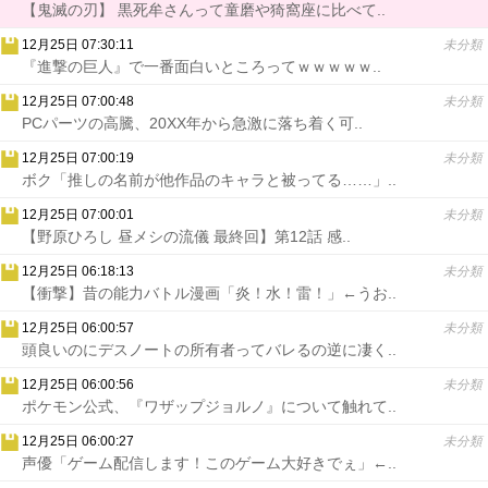
【鬼滅の刃】 黒死牟さんって童磨や猗窩座に比べて..
12月25日 07:30:11
未分類
『進撃の巨人』で一番面白いところってｗｗｗｗｗ..
12月25日 07:00:48
未分類
PCパーツの高騰、20XX年から急激に落ち着く可..
12月25日 07:00:19
未分類
ボク「推しの名前が他作品のキャラと被ってる……」..
12月25日 07:00:01
未分類
【野原ひろし 昼メシの流儀 最終回】第12話 感..
12月25日 06:18:13
未分類
【衝撃】昔の能力バトル漫画「炎！水！雷！」←うお..
12月25日 06:00:57
未分類
頭良いのにデスノートの所有者ってバレるの逆に凄く..
12月25日 06:00:56
未分類
ポケモン公式、『ワザップジョルノ』について触れて..
12月25日 06:00:27
未分類
声優「ゲーム配信します！このゲーム大好きでぇ」←..