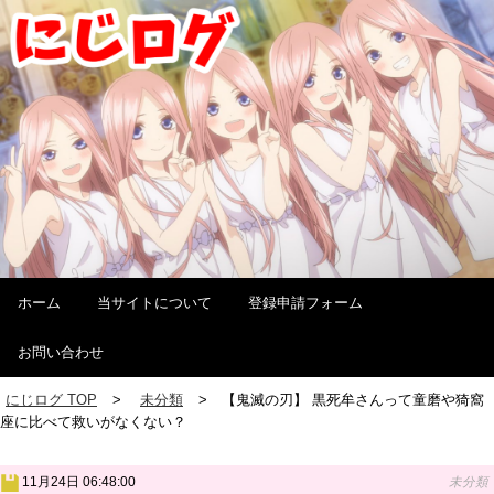
ホーム
当サイトについて
登録申請フォーム
お問い合わせ
にじログ TOP
未分類
【鬼滅の刃】 黒死牟さんって童磨や猗窩
座に比べて救いがなくない？
11月24日 06:48:00
未分類