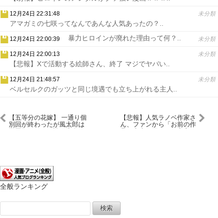
12月24日 22:31:48
未分類
アマガミの七咲ってなんであんな人気あったの？..
暴力ヒロインが廃れた理由って何？..
12月24日 22:00:39
未分類
12月24日 22:00:13
未分類
【悲報】Xで活動する絵師さん、終了 マジでヤバい..
12月24日 21:48:57
未分類
ベルセルクのガッツと同じ境遇でも立ち上がれる主人..
【五等分の花嫁】 一通り個
【悲報】人気ラノベ作家さ
別回が終わったが風太郎は
ん、ファンから「お前の作
学園祭ラストで誰に告白す
品は中古で買う」と宣言さ
ると思う？
れてしまう
全般ランキング
検
索: