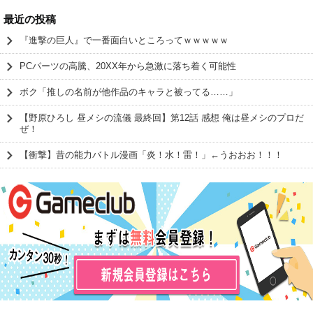
最近の投稿
『進撃の巨人』で一番面白いところってｗｗｗｗｗ
PCパーツの高騰、20XX年から急激に落ち着く可能性
ボク「推しの名前が他作品のキャラと被ってる……」
【野原ひろし 昼メシの流儀 最終回】第12話 感想 俺は昼メシのプロだ
ぜ！
【衝撃】昔の能力バトル漫画「炎！水！雷！」←うおおお！！！