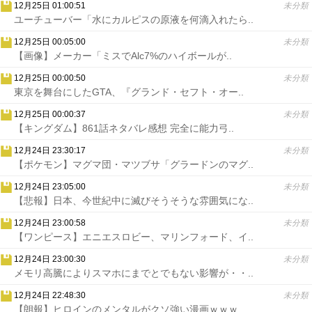
12月25日 01:00:51
未分類
ユーチューバー「水にカルピスの原液を何滴入れたら..
12月25日 00:05:00
未分類
【画像】メーカー「ミスでAlc7%のハイボールが..
12月25日 00:00:50
未分類
東京を舞台にしたGTA、『グランド・セフト・オー..
12月25日 00:00:37
未分類
【キングダム】861話ネタバレ感想 完全に能力弓..
12月24日 23:30:17
未分類
【ポケモン】マグマ団・マツブサ「グラードンのマグ..
12月24日 23:05:00
未分類
【悲報】日本、今世紀中に滅びそうそうな雰囲気にな..
12月24日 23:00:58
未分類
【ワンピース】エニエスロビー、マリンフォード、イ..
12月24日 23:00:30
未分類
メモリ高騰によりスマホにまでとでもない影響が・・..
12月24日 22:48:30
未分類
【朗報】ヒロインのメンタルがクソ強い漫画ｗｗｗ..