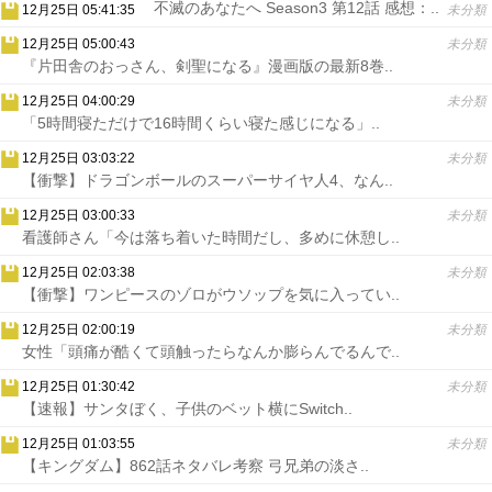
不滅のあなたへ Season3 第12話 感想：..
12月25日 05:41:35
未分類
12月25日 05:00:43
未分類
『片田舎のおっさん、剣聖になる』漫画版の最新8巻..
12月25日 04:00:29
未分類
「5時間寝ただけで16時間くらい寝た感じになる」..
12月25日 03:03:22
未分類
【衝撃】ドラゴンボールのスーパーサイヤ人4、なん..
12月25日 03:00:33
未分類
看護師さん「今は落ち着いた時間だし、多めに休憩し..
12月25日 02:03:38
未分類
【衝撃】ワンピースのゾロがウソップを気に入ってい..
12月25日 02:00:19
未分類
女性「頭痛が酷くて頭触ったらなんか膨らんでるんで..
12月25日 01:30:42
未分類
【速報】サンタぼく、子供のベット横にSwitch..
12月25日 01:03:55
未分類
【キングダム】862話ネタバレ考察 弓兄弟の淡さ..