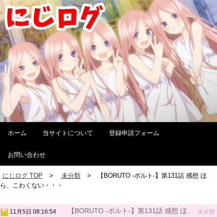
ホーム
当サイトについて
登録申請フォーム
お問い合わせ
にじログ TOP
未分類
【BORUTO -ボルト-】第131話 感想 ほ
ら、こわくない・・・
【BORUTO -ボルト-】第131話 感想 ほ..
11月5日 08:16:54
未分類