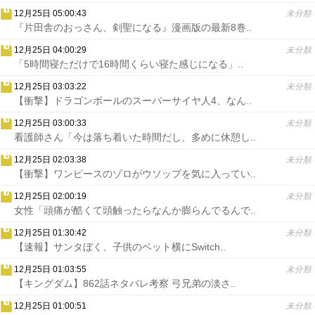
12月25日 05:00:43
未分類
『片田舎のおっさん、剣聖になる』漫画版の最新8巻..
12月25日 04:00:29
未分類
「5時間寝ただけで16時間くらい寝た感じになる」..
12月25日 03:03:22
未分類
【衝撃】ドラゴンボールのスーパーサイヤ人4、なん..
12月25日 03:00:33
未分類
看護師さん「今は落ち着いた時間だし、多めに休憩し..
12月25日 02:03:38
未分類
【衝撃】ワンピースのゾロがウソップを気に入ってい..
12月25日 02:00:19
未分類
女性「頭痛が酷くて頭触ったらなんか膨らんでるんで..
12月25日 01:30:42
未分類
【速報】サンタぼく、子供のベット横にSwitch..
12月25日 01:03:55
未分類
【キングダム】862話ネタバレ考察 弓兄弟の淡さ..
12月25日 01:00:51
未分類