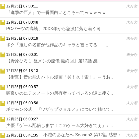
12月25日 07:30:11
未分類
『進撃の巨人』で一番面白いところってｗｗｗｗｗ..
12月25日 07:00:48
未分類
PCパーツの高騰、20XX年から急激に落ち着く可..
12月25日 07:00:19
未分類
ボク「推しの名前が他作品のキャラと被ってる……」..
12月25日 07:00:01
未分類
【野原ひろし 昼メシの流儀 最終回】第12話 感..
12月25日 06:18:13
未分類
【衝撃】昔の能力バトル漫画「炎！水！雷！」←うお..
12月25日 06:00:57
未分類
頭良いのにデスノートの所有者ってバレるの逆に凄く..
12月25日 06:00:56
未分類
ポケモン公式、『ワザップジョルノ』について触れて..
12月25日 06:00:27
未分類
声優「ゲーム配信します！このゲーム大好きでぇ」←..
不滅のあなたへ Season3 第12話 感想：..
12月25日 05:41:35
未分類