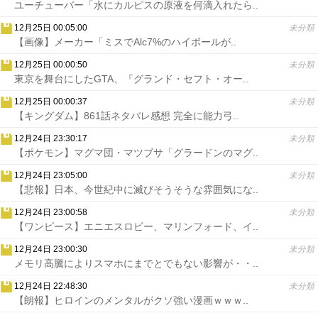
ユーチューバー「水にカルピスの原液を何滴入れたら..
12月25日 00:05:00
未分類
【画像】メーカー「ミスでAlc7%のハイボールが..
12月25日 00:00:50
未分類
東京を舞台にしたGTA、『グランド・セフト・オー..
12月25日 00:00:37
未分類
【キングダム】861話ネタバレ感想 完全に能力弓..
12月24日 23:30:17
未分類
【ポケモン】マグマ団・マツブサ「グラードンのマグ..
12月24日 23:05:00
未分類
【悲報】日本、今世紀中に滅びそうそうな雰囲気にな..
12月24日 23:00:58
未分類
【ワンピース】エニエスロビー、マリンフォード、イ..
12月24日 23:00:30
未分類
メモリ高騰によりスマホにまでとでもない影響が・・..
12月24日 22:48:30
未分類
【朗報】ヒロインのメンタルがクソ強い漫画ｗｗｗ..