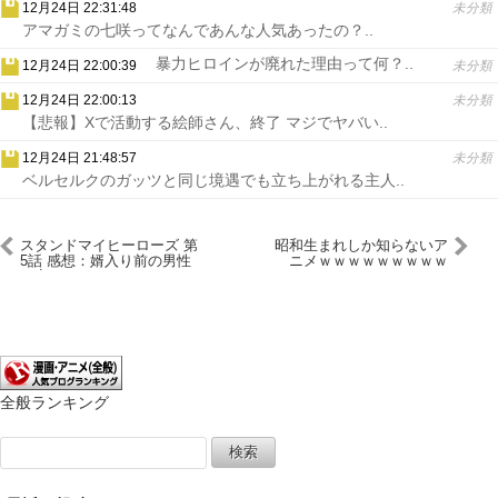
12月24日 22:31:48
未分類
アマガミの七咲ってなんであんな人気あったの？..
暴力ヒロインが廃れた理由って何？..
12月24日 22:00:39
未分類
12月24日 22:00:13
未分類
【悲報】Xで活動する絵師さん、終了 マジでヤバい..
12月24日 21:48:57
未分類
ベルセルクのガッツと同じ境遇でも立ち上がれる主人..
スタンドマイヒーローズ 第
昭和生まれしか知らないア
5話 感想：婿入り前の男性
ニメｗｗｗｗｗｗｗｗｗ
の家にホイホイついていく
玲ちゃん！
全般ランキング
検
索: