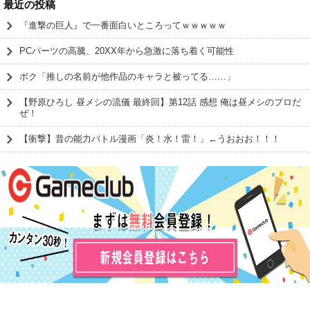
最近の投稿
『進撃の巨人』で一番面白いところってｗｗｗｗｗ
PCパーツの高騰、20XX年から急激に落ち着く可能性
ボク「推しの名前が他作品のキャラと被ってる……」
【野原ひろし 昼メシの流儀 最終回】第12話 感想 俺は昼メシのプロだ
ぜ！
【衝撃】昔の能力バトル漫画「炎！水！雷！」←うおおお！！！