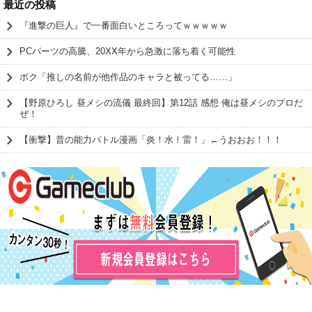
最近の投稿
『進撃の巨人』で一番面白いところってｗｗｗｗｗ
PCパーツの高騰、20XX年から急激に落ち着く可能性
ボク「推しの名前が他作品のキャラと被ってる……」
【野原ひろし 昼メシの流儀 最終回】第12話 感想 俺は昼メシのプロだ
ぜ！
【衝撃】昔の能力バトル漫画「炎！水！雷！」←うおおお！！！