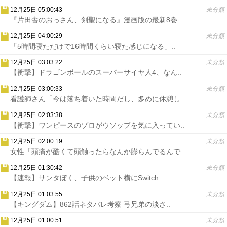
12月25日 05:00:43
未分類
『片田舎のおっさん、剣聖になる』漫画版の最新8巻..
12月25日 04:00:29
未分類
「5時間寝ただけで16時間くらい寝た感じになる」..
12月25日 03:03:22
未分類
【衝撃】ドラゴンボールのスーパーサイヤ人4、なん..
12月25日 03:00:33
未分類
看護師さん「今は落ち着いた時間だし、多めに休憩し..
12月25日 02:03:38
未分類
【衝撃】ワンピースのゾロがウソップを気に入ってい..
12月25日 02:00:19
未分類
女性「頭痛が酷くて頭触ったらなんか膨らんでるんで..
12月25日 01:30:42
未分類
【速報】サンタぼく、子供のベット横にSwitch..
12月25日 01:03:55
未分類
【キングダム】862話ネタバレ考察 弓兄弟の淡さ..
12月25日 01:00:51
未分類