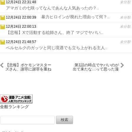
12月24日 22:31:48
未分類
アマガミの七咲ってなんであんな人気あったの？..
暴力ヒロインが廃れた理由って何？..
12月24日 22:00:39
未分類
12月24日 22:00:13
未分類
【悲報】Xで活動する絵師さん、終了 マジでヤバい..
12月24日 21:48:57
未分類
ベルセルクのガッツと同じ境遇でも立ち上がれる主人..
【悲報】ポケモンマスター
第1話の時点でヤバいのが
ズさん、謝罪に謝罪を重ね
出て来たな…って思った漫
ていった結果ｗｗｗ（画像
画
あり）
全般ランキング
検
索: