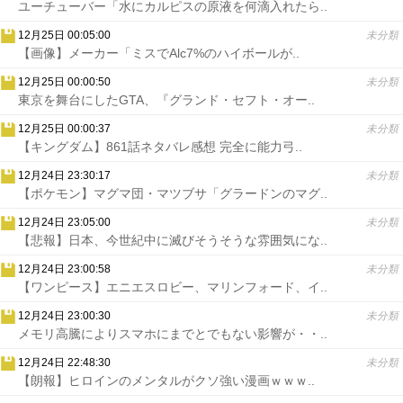
ユーチューバー「水にカルピスの原液を何滴入れたら..
12月25日 00:05:00
未分類
【画像】メーカー「ミスでAlc7%のハイボールが..
12月25日 00:00:50
未分類
東京を舞台にしたGTA、『グランド・セフト・オー..
12月25日 00:00:37
未分類
【キングダム】861話ネタバレ感想 完全に能力弓..
12月24日 23:30:17
未分類
【ポケモン】マグマ団・マツブサ「グラードンのマグ..
12月24日 23:05:00
未分類
【悲報】日本、今世紀中に滅びそうそうな雰囲気にな..
12月24日 23:00:58
未分類
【ワンピース】エニエスロビー、マリンフォード、イ..
12月24日 23:00:30
未分類
メモリ高騰によりスマホにまでとでもない影響が・・..
12月24日 22:48:30
未分類
【朗報】ヒロインのメンタルがクソ強い漫画ｗｗｗ..