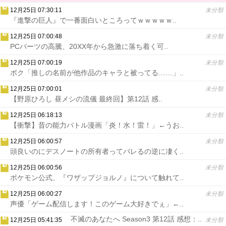
12月25日 07:30:11
未分類
『進撃の巨人』で一番面白いところってｗｗｗｗｗ..
12月25日 07:00:48
未分類
PCパーツの高騰、20XX年から急激に落ち着く可..
12月25日 07:00:19
未分類
ボク「推しの名前が他作品のキャラと被ってる……」..
12月25日 07:00:01
未分類
【野原ひろし 昼メシの流儀 最終回】第12話 感..
12月25日 06:18:13
未分類
【衝撃】昔の能力バトル漫画「炎！水！雷！」←うお..
12月25日 06:00:57
未分類
頭良いのにデスノートの所有者ってバレるの逆に凄く..
12月25日 06:00:56
未分類
ポケモン公式、『ワザップジョルノ』について触れて..
12月25日 06:00:27
未分類
声優「ゲーム配信します！このゲーム大好きでぇ」←..
不滅のあなたへ Season3 第12話 感想：..
12月25日 05:41:35
未分類