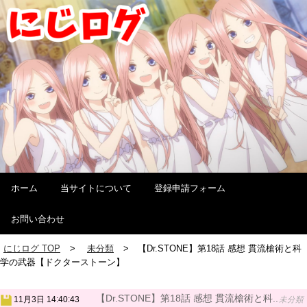
ホーム
当サイトについて
登録申請フォーム
お問い合わせ
にじログ TOP
未分類
【Dr.STONE】第18話 感想 貫流槍術と科
学の武器【ドクターストーン】
【Dr.STONE】第18話 感想 貫流槍術と科..
11月3日 14:40:43
未分類