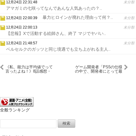
12月24日 22:31:48
未分類
アマガミの七咲ってなんであんな人気あったの？..
暴力ヒロインが廃れた理由って何？..
12月24日 22:00:39
未分類
12月24日 22:00:13
未分類
【悲報】Xで活動する絵師さん、終了 マジでヤバい..
12月24日 21:48:57
未分類
ベルセルクのガッツと同じ境遇でも立ち上がれる主人..
《私、能力は平均値でって
ゲーム開発者「PS5の仕様
言ったよね！》8話感想・
の中で、開発者にとって最
画像 ポーリンを救え！つい
も恩恵が大きいのは爆速
でにメーヴィスさんも
SSD。とにかく凄い」
全般ランキング
検
索: