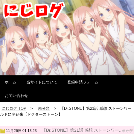
ホーム
当サイトについて
登録申請フォーム
お問い合わせ
にじログ TOP
未分類
【Dr.STONE】第21話 感想 ストーンワー
ルドに冬到来【ドクターストーン】
【Dr.STONE】第21話 感想 ストーンワー..
11月26日 01:13:23
未分類