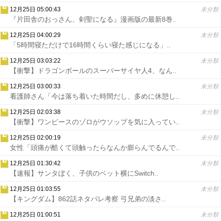
12月25日 05:00:43
未分類
『片田舎のおっさん、剣聖になる』漫画版の最新8巻..
12月25日 04:00:29
未分類
「5時間寝ただけで16時間くらい寝た感じになる」..
12月25日 03:03:22
未分類
【衝撃】ドラゴンボールのスーパーサイヤ人4、なん..
12月25日 03:00:33
未分類
看護師さん「今は落ち着いた時間だし、多めに休憩し..
12月25日 02:03:38
未分類
【衝撃】ワンピースのゾロがウソップを気に入ってい..
12月25日 02:00:19
未分類
女性「頭痛が酷くて頭触ったらなんか膨らんでるんで..
12月25日 01:30:42
未分類
【速報】サンタぼく、子供のベット横にSwitch..
12月25日 01:03:55
未分類
【キングダム】862話ネタバレ考察 弓兄弟の淡さ..
12月25日 01:00:51
未分類