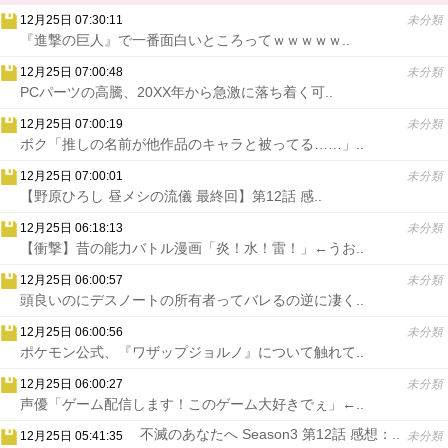
12月25日 07:30:11
未分類
『進撃の巨人』で一番面白いところってｗｗｗｗｗ..
12月25日 07:00:48
未分類
PCパーツの高騰、20XX年から急激に落ち着く可..
12月25日 07:00:19
未分類
ボク「推しの名前が他作品のキャラと被ってる……」..
12月25日 07:00:01
未分類
【野原ひろし 昼メシの流儀 最終回】第12話 感..
12月25日 06:18:13
未分類
【衝撃】昔の能力バトル漫画「炎！水！雷！」←うお..
12月25日 06:00:57
未分類
頭良いのにデスノートの所有者ってバレるの逆に凄く..
12月25日 06:00:56
未分類
ポケモン公式、『ワザップジョルノ』について触れて..
12月25日 06:00:27
未分類
声優「ゲーム配信します！このゲーム大好きでぇ」←..
不滅のあなたへ Season3 第12話 感想：..
12月25日 05:41:35
未分類