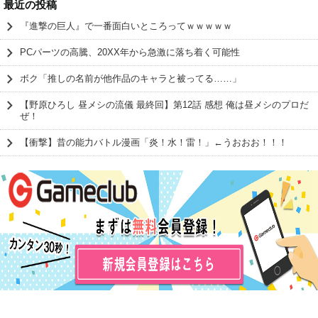
最近の投稿
『進撃の巨人』で一番面白いところってｗｗｗｗｗ
PCパーツの高騰、20XX年から急激に落ち着く可能性
ボク「推しの名前が他作品のキャラと被ってる……」
【野原ひろし 昼メシの流儀 最終回】第12話 感想 俺は昼メシのプロだ
ぜ！
【衝撃】昔の能力バトル漫画「炎！水！雷！」←うおおお！！！