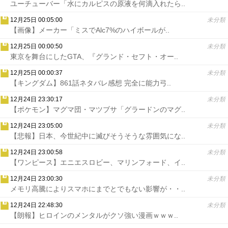
ユーチューバー「水にカルピスの原液を何滴入れたら..
12月25日 00:05:00
未分類
【画像】メーカー「ミスでAlc7%のハイボールが..
12月25日 00:00:50
未分類
東京を舞台にしたGTA、『グランド・セフト・オー..
12月25日 00:00:37
未分類
【キングダム】861話ネタバレ感想 完全に能力弓..
12月24日 23:30:17
未分類
【ポケモン】マグマ団・マツブサ「グラードンのマグ..
12月24日 23:05:00
未分類
【悲報】日本、今世紀中に滅びそうそうな雰囲気にな..
12月24日 23:00:58
未分類
【ワンピース】エニエスロビー、マリンフォード、イ..
12月24日 23:00:30
未分類
メモリ高騰によりスマホにまでとでもない影響が・・..
12月24日 22:48:30
未分類
【朗報】ヒロインのメンタルがクソ強い漫画ｗｗｗ..