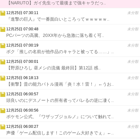
【NARUTO】ガイ先生って最後まで強キャラだっ..
12月25日 07:30:11
未分類
『進撃の巨人』で一番面白いところってｗｗｗｗｗ..
12月25日 07:00:48
未分類
PCパーツの高騰、20XX年から急激に落ち着く可..
12月25日 07:00:19
未分類
ボク「推しの名前が他作品のキャラと被ってる……」..
12月25日 07:00:01
未分類
【野原ひろし 昼メシの流儀 最終回】第12話 感..
12月25日 06:18:13
未分類
【衝撃】昔の能力バトル漫画「炎！水！雷！」←うお..
12月25日 06:00:57
未分類
頭良いのにデスノートの所有者ってバレるの逆に凄く..
12月25日 06:00:56
未分類
ポケモン公式、『ワザップジョルノ』について触れて..
12月25日 06:00:27
未分類
声優「ゲーム配信します！このゲーム大好きでぇ」←..