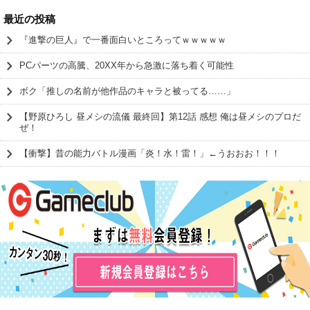
最近の投稿
『進撃の巨人』で一番面白いところってｗｗｗｗｗ
PCパーツの高騰、20XX年から急激に落ち着く可能性
ボク「推しの名前が他作品のキャラと被ってる……」
【野原ひろし 昼メシの流儀 最終回】第12話 感想 俺は昼メシのプロだ
ぜ！
【衝撃】昔の能力バトル漫画「炎！水！雷！」←うおおお！！！