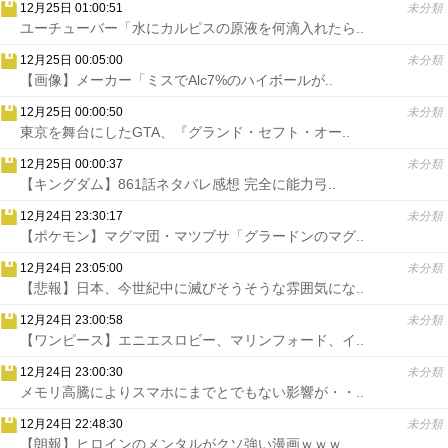
12月25日 01:00:51
未分類
ユーチューバー「水にカルピスの原液を何滴入れたら..
12月25日 00:05:00
未分類
【画像】メーカー「ミスでAlc7%のハイボールが..
12月25日 00:00:50
未分類
東京を舞台にしたGTA、『グランド・セフト・オー..
12月25日 00:00:37
未分類
【キングダム】861話ネタバレ感想 完全に能力弓..
12月24日 23:30:17
未分類
【ポケモン】マグマ団・マツブサ「グラードンのマグ..
12月24日 23:05:00
未分類
【悲報】日本、今世紀中に滅びそうそうな雰囲気にな..
12月24日 23:00:58
未分類
【ワンピース】エニエスロビー、マリンフォード、イ..
12月24日 23:00:30
未分類
メモリ高騰によりスマホにまでとでもない影響が・・..
12月24日 22:48:30
未分類
【朗報】ヒロインのメンタルがクソ強い漫画ｗｗｗ..