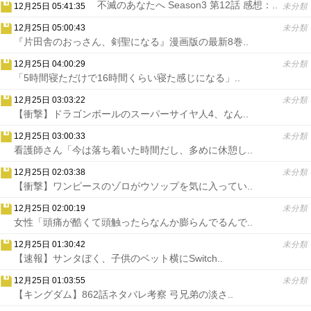
不滅のあなたへ Season3 第12話 感想：..
12月25日 05:41:35
未分類
12月25日 05:00:43
未分類
『片田舎のおっさん、剣聖になる』漫画版の最新8巻..
12月25日 04:00:29
未分類
「5時間寝ただけで16時間くらい寝た感じになる」..
12月25日 03:03:22
未分類
【衝撃】ドラゴンボールのスーパーサイヤ人4、なん..
12月25日 03:00:33
未分類
看護師さん「今は落ち着いた時間だし、多めに休憩し..
12月25日 02:03:38
未分類
【衝撃】ワンピースのゾロがウソップを気に入ってい..
12月25日 02:00:19
未分類
女性「頭痛が酷くて頭触ったらなんか膨らんでるんで..
12月25日 01:30:42
未分類
【速報】サンタぼく、子供のベット横にSwitch..
12月25日 01:03:55
未分類
【キングダム】862話ネタバレ考察 弓兄弟の淡さ..