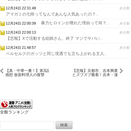
12月24日 22:31:48
未分類
アマガミの七咲ってなんであんな人気あったの？..
暴力ヒロインが廃れた理由って何？..
12月24日 22:00:39
未分類
12月24日 22:00:13
未分類
【悲報】Xで活動する絵師さん、終了 マジでヤバい..
12月24日 21:48:57
未分類
ベルセルクのガッツと同じ境遇でも立ち上がれる主人..
【真・中華一番！】第3話
【悲報】京都市、吉本興業
感想 仮面料理人の復讐
とズブズブ癒着！吉本・漫
才コンビのツイート1回に
つき50万円、市民の税金で
つぎこむ
全般ランキング
検
索: