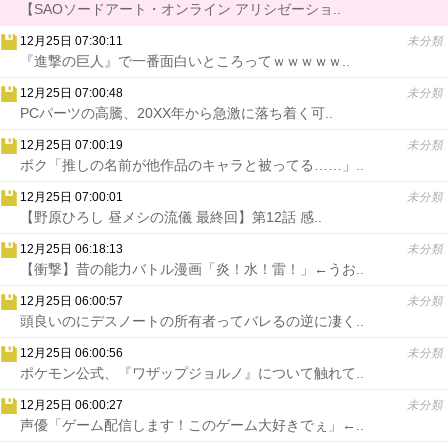
【SAOソードアート・オンライン アリシゼーショ..
12月25日 07:30:11
未分類
『進撃の巨人』で一番面白いところってｗｗｗｗｗ..
12月25日 07:00:48
未分類
PCパーツの高騰、20XX年から急激に落ち着く可..
12月25日 07:00:19
未分類
ボク「推しの名前が他作品のキャラと被ってる……」..
12月25日 07:00:01
未分類
【野原ひろし 昼メシの流儀 最終回】第12話 感..
12月25日 06:18:13
未分類
【衝撃】昔の能力バトル漫画「炎！水！雷！」←うお..
12月25日 06:00:57
未分類
頭良いのにデスノートの所有者ってバレるの逆に凄く..
12月25日 06:00:56
未分類
ポケモン公式、『ワザップジョルノ』について触れて..
12月25日 06:00:27
未分類
声優「ゲーム配信します！このゲーム大好きでぇ」←..