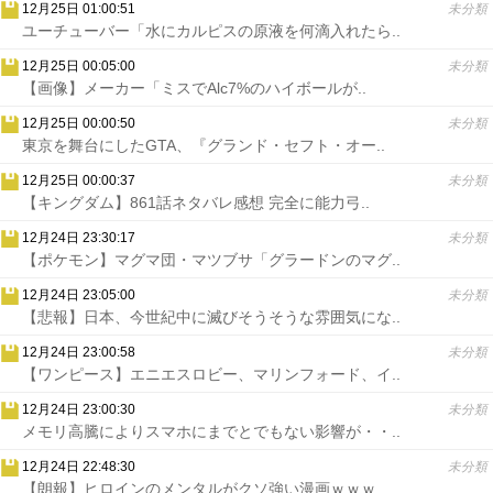
12月25日 01:00:51
未分類
ユーチューバー「水にカルピスの原液を何滴入れたら..
12月25日 00:05:00
未分類
【画像】メーカー「ミスでAlc7%のハイボールが..
12月25日 00:00:50
未分類
東京を舞台にしたGTA、『グランド・セフト・オー..
12月25日 00:00:37
未分類
【キングダム】861話ネタバレ感想 完全に能力弓..
12月24日 23:30:17
未分類
【ポケモン】マグマ団・マツブサ「グラードンのマグ..
12月24日 23:05:00
未分類
【悲報】日本、今世紀中に滅びそうそうな雰囲気にな..
12月24日 23:00:58
未分類
【ワンピース】エニエスロビー、マリンフォード、イ..
12月24日 23:00:30
未分類
メモリ高騰によりスマホにまでとでもない影響が・・..
12月24日 22:48:30
未分類
【朗報】ヒロインのメンタルがクソ強い漫画ｗｗｗ..