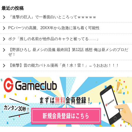
最近の投稿
『進撃の巨人』で一番面白いところってｗｗｗｗｗ
PCパーツの高騰、20XX年から急激に落ち着く可能性
ボク「推しの名前が他作品のキャラと被ってる……」
【野原ひろし 昼メシの流儀 最終回】第12話 感想 俺は昼メシのプロだ
ぜ！
【衝撃】昔の能力バトル漫画「炎！水！雷！」←うおおお！！！