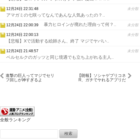
12月24日 22:31:48
未分類
アマガミの七咲ってなんであんな人気あったの？..
暴力ヒロインが廃れた理由って何？..
12月24日 22:00:39
未分類
12月24日 22:00:13
未分類
【悲報】Xで活動する絵師さん、終了 マジでヤバい..
12月24日 21:48:57
未分類
ベルセルクのガッツと同じ境遇でも立ち上がれる主人..
進撃の巨人ってマジでセリ
【朗報】ソシャゲプリコネ
フ回しが神すぎるよ
R、ガチでヤれるアプリだ
な・・・
ったｗｗｗｗｗｗ
全般ランキング
検
索: