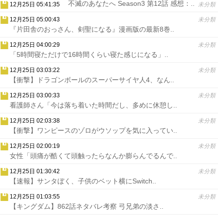
不滅のあなたへ Season3 第12話 感想：..
12月25日 05:41:35
未分類
12月25日 05:00:43
未分類
『片田舎のおっさん、剣聖になる』漫画版の最新8巻..
12月25日 04:00:29
未分類
「5時間寝ただけで16時間くらい寝た感じになる」..
12月25日 03:03:22
未分類
【衝撃】ドラゴンボールのスーパーサイヤ人4、なん..
12月25日 03:00:33
未分類
看護師さん「今は落ち着いた時間だし、多めに休憩し..
12月25日 02:03:38
未分類
【衝撃】ワンピースのゾロがウソップを気に入ってい..
12月25日 02:00:19
未分類
女性「頭痛が酷くて頭触ったらなんか膨らんでるんで..
12月25日 01:30:42
未分類
【速報】サンタぼく、子供のベット横にSwitch..
12月25日 01:03:55
未分類
【キングダム】862話ネタバレ考察 弓兄弟の淡さ..