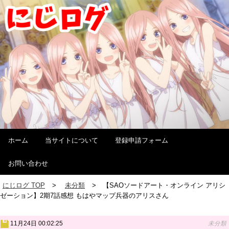
ホーム
当サイトについて
登録申請フォーム
お問い合わせ
にじログ TOP
未分類
【SAOソードアート・オンライン アリシ
ゼーション】2期7話感想 もはやマップ兵器のアリスさん
11月24日 00:02:25
未分類