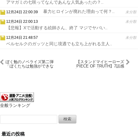
アマガミの七咲ってなんであんな人気あったの？..
暴力ヒロインが廃れた理由って何？..
12月24日 22:00:39
未分類
12月24日 22:00:13
未分類
【悲報】Xで活動する絵師さん、終了 マジでヤバい..
12月24日 21:48:57
未分類
ベルセルクのガッツと同じ境遇でも立ち上がれる主人..
ぼく勉のノベライズ第二弾
【スタンドマイヒーローズ
「ぼくたちは勉強ができな
PIECE OF TRUTH】7話感
い 未体験の時間割」が12
想 ちょっと謎が多すぎませ
月4日に発売 文乃、猫の
んか九条家
次は犬になる
全般ランキング
検
索:
最近の投稿