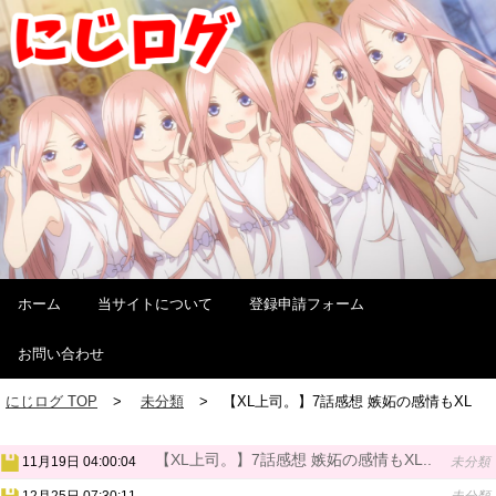
ホーム
当サイトについて
登録申請フォーム
お問い合わせ
にじログ TOP
未分類
【XL上司。】7話感想 嫉妬の感情もXL
【XL上司。】7話感想 嫉妬の感情もXL..
11月19日 04:00:04
未分類