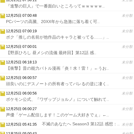
12月25日 07:30:11
未分類
『進撃の巨人』で一番面白いところってｗｗｗｗｗ..
12月25日 07:00:48
未分類
PCパーツの高騰、20XX年から急激に落ち着く可..
12月25日 07:00:19
未分類
ボク「推しの名前が他作品のキャラと被ってる……」..
12月25日 07:00:01
未分類
【野原ひろし 昼メシの流儀 最終回】第12話 感..
12月25日 06:18:13
未分類
【衝撃】昔の能力バトル漫画「炎！水！雷！」←うお..
12月25日 06:00:57
未分類
頭良いのにデスノートの所有者ってバレるの逆に凄く..
12月25日 06:00:56
未分類
ポケモン公式、『ワザップジョルノ』について触れて..
12月25日 06:00:27
未分類
声優「ゲーム配信します！このゲーム大好きでぇ」←..
不滅のあなたへ Season3 第12話 感想：..
12月25日 05:41:35
未分類
12月25日 05:00:43
未分類