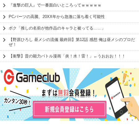
『進撃の巨人』で一番面白いところってｗｗｗｗｗ
PCパーツの高騰、20XX年から急激に落ち着く可能性
ボク「推しの名前が他作品のキャラと被ってる……」
【野原ひろし 昼メシの流儀 最終回】第12話 感想 俺は昼メシのプロだ
ぜ！
【衝撃】昔の能力バトル漫画「炎！水！雷！」←うおおお！！！