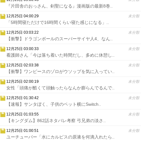
『片田舎のおっさん、剣聖になる』漫画版の最新8巻..
12月25日 04:00:29
未分類
「5時間寝ただけで16時間くらい寝た感じになる」..
12月25日 03:03:22
未分類
【衝撃】ドラゴンボールのスーパーサイヤ人4、なん..
12月25日 03:00:33
未分類
看護師さん「今は落ち着いた時間だし、多めに休憩し..
12月25日 02:03:38
未分類
【衝撃】ワンピースのゾロがウソップを気に入ってい..
12月25日 02:00:19
未分類
女性「頭痛が酷くて頭触ったらなんか膨らんでるんで..
12月25日 01:30:42
未分類
【速報】サンタぼく、子供のベット横にSwitch..
12月25日 01:03:55
未分類
【キングダム】862話ネタバレ考察 弓兄弟の淡さ..
12月25日 01:00:51
未分類
ユーチューバー「水にカルピスの原液を何滴入れたら..