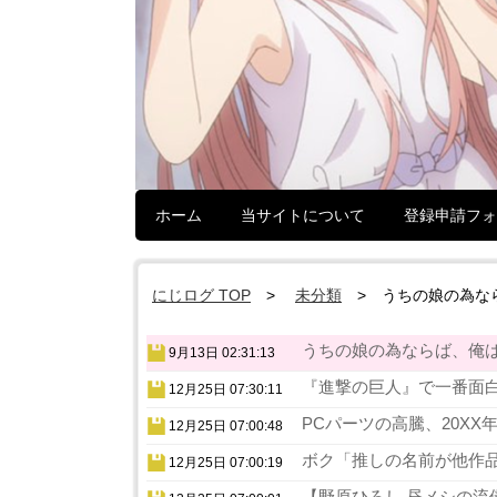
ホーム
当サイトについて
登録申請フォ
にじログ TOP
未分類
うちの娘の為な
うちの娘の為ならば、俺は
9月13日 02:31:13
『進撃の巨人』で一番面白
12月25日 07:30:11
PCパーツの高騰、20XX
12月25日 07:00:48
ボク「推しの名前が他作品
12月25日 07:00:19
【野原ひろし 昼メシの流儀