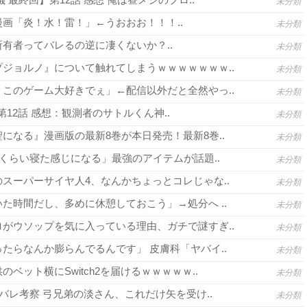
未分類
画「炎！水！雷！」←うおおお！！！..
未分類
有者ってバレるの逆に凄くないか？..
未分類
ジョルノ』について触れてしまうｗｗｗｗｗｗｗ..
未分類
このゲーム大好きでぇ」←配信以外だと全然やっ..
未分類
3 第12話 感想：観測者のサトルくん神..
未分類
になる』漫画版の最新8巻が本日発売！最新8巻..
未分類
間くらい寝た感じになる」最強のアイテムが話題..
未分類
スーパーサイヤ人4、なんかちょっとコレじゃな..
未分類
た時間だし、多めに休憩しておこう」→処分へ ..
未分類
がウソップを気に入っている理由、ガチで謎すぎ..
未分類
たらなんか膨らんでるんです」 皮膚科「ヤバイ..
未分類
ベット横にSwitch2を届けるｗｗｗｗｗ..
未分類
バレ考察 弓兄弟の淡さん、これだけ矢を受け..
未分類