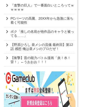
『進撃の巨人』で一番面白いところってｗ
ｗｗｗｗ
PCパーツの高騰、20XX年から急激に落ち
着く可能性
ボク「推しの名前が他作品のキャラと被っ
てる……」
【野原ひろし 昼メシの流儀 最終回】第12
話 感想 俺は昼メシのプロだぜ！
【衝撃】昔の能力バトル漫画「炎！水！
雷！」←うおおお！！！