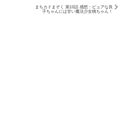
まちカドまぞく 第10話 感想：ピュアな良
子ちゃんには甘い魔法少女桃ちゃん！