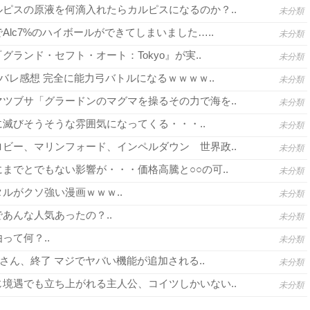
ピスの原液を何滴入れたらカルピスになるのか？..
未分類
lc7%のハイボールができてしまいました…..
未分類
グランド・セフト・オート：Tokyo』が実..
未分類
バレ感想 完全に能力弓バトルになるｗｗｗｗ..
未分類
ツブサ「グラードンのマグマを操るその力で海を..
未分類
滅びそうそうな雰囲気になってくる・・・..
未分類
ビー、マリンフォード、インペルダウン 世界政..
未分類
までとでもない影響が・・・価格高騰と○○の可..
未分類
ルがクソ強い漫画ｗｗｗ..
未分類
あんな人気あったの？..
未分類
って何？..
未分類
さん、終了 マジでヤバい機能が追加される..
未分類
境遇でも立ち上がれる主人公、コイツしかいない..
未分類