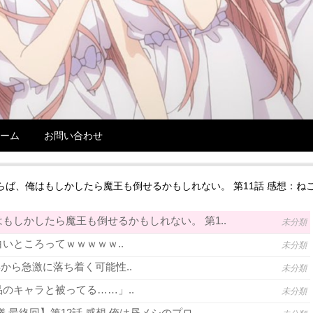
ーム
お問い合わせ
らば、俺はもしかしたら魔王も倒せるかもしれない。 第11話 感想：ね
もしかしたら魔王も倒せるかもしれない。 第1..
未分類
いところってｗｗｗｗｗ..
未分類
年から急激に落ち着く可能性..
未分類
のキャラと被ってる……」..
未分類
 最終回】第12話 感想 俺は昼メシのプロ..