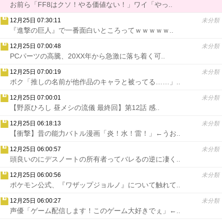
お前ら「FF8はクソ！やる価値ない！」ワイ「やっ..
12月25日 07:30:11
未分類
『進撃の巨人』で一番面白いところってｗｗｗｗｗ..
12月25日 07:00:48
未分類
PCパーツの高騰、20XX年から急激に落ち着く可..
12月25日 07:00:19
未分類
ボク「推しの名前が他作品のキャラと被ってる……」..
12月25日 07:00:01
未分類
【野原ひろし 昼メシの流儀 最終回】第12話 感..
12月25日 06:18:13
未分類
【衝撃】昔の能力バトル漫画「炎！水！雷！」←うお..
12月25日 06:00:57
未分類
頭良いのにデスノートの所有者ってバレるの逆に凄く..
12月25日 06:00:56
未分類
ポケモン公式、『ワザップジョルノ』について触れて..
12月25日 06:00:27
未分類
声優「ゲーム配信します！このゲーム大好きでぇ」←..