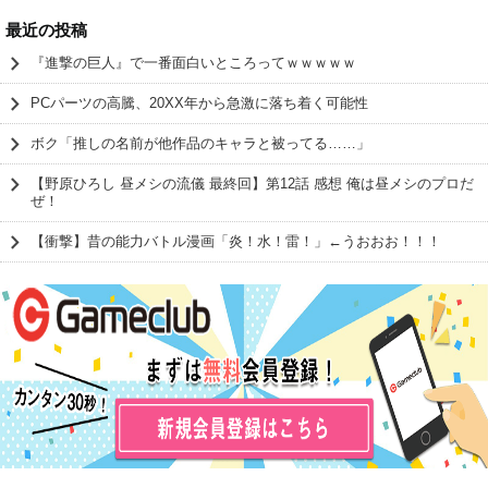
最近の投稿
『進撃の巨人』で一番面白いところってｗｗｗｗｗ
PCパーツの高騰、20XX年から急激に落ち着く可能性
ボク「推しの名前が他作品のキャラと被ってる……」
【野原ひろし 昼メシの流儀 最終回】第12話 感想 俺は昼メシのプロだ
ぜ！
【衝撃】昔の能力バトル漫画「炎！水！雷！」←うおおお！！！