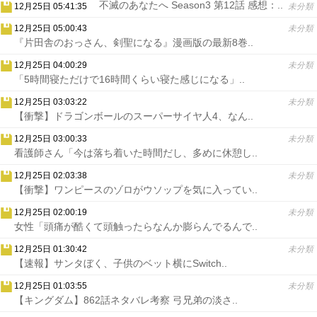
不滅のあなたへ Season3 第12話 感想：..
12月25日 05:41:35
未分類
12月25日 05:00:43
未分類
『片田舎のおっさん、剣聖になる』漫画版の最新8巻..
12月25日 04:00:29
未分類
「5時間寝ただけで16時間くらい寝た感じになる」..
12月25日 03:03:22
未分類
【衝撃】ドラゴンボールのスーパーサイヤ人4、なん..
12月25日 03:00:33
未分類
看護師さん「今は落ち着いた時間だし、多めに休憩し..
12月25日 02:03:38
未分類
【衝撃】ワンピースのゾロがウソップを気に入ってい..
12月25日 02:00:19
未分類
女性「頭痛が酷くて頭触ったらなんか膨らんでるんで..
12月25日 01:30:42
未分類
【速報】サンタぼく、子供のベット横にSwitch..
12月25日 01:03:55
未分類
【キングダム】862話ネタバレ考察 弓兄弟の淡さ..