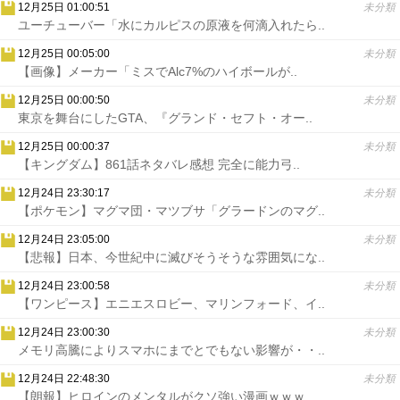
12月25日 01:00:51
未分類
ユーチューバー「水にカルピスの原液を何滴入れたら..
12月25日 00:05:00
未分類
【画像】メーカー「ミスでAlc7%のハイボールが..
12月25日 00:00:50
未分類
東京を舞台にしたGTA、『グランド・セフト・オー..
12月25日 00:00:37
未分類
【キングダム】861話ネタバレ感想 完全に能力弓..
12月24日 23:30:17
未分類
【ポケモン】マグマ団・マツブサ「グラードンのマグ..
12月24日 23:05:00
未分類
【悲報】日本、今世紀中に滅びそうそうな雰囲気にな..
12月24日 23:00:58
未分類
【ワンピース】エニエスロビー、マリンフォード、イ..
12月24日 23:00:30
未分類
メモリ高騰によりスマホにまでとでもない影響が・・..
12月24日 22:48:30
未分類
【朗報】ヒロインのメンタルがクソ強い漫画ｗｗｗ..