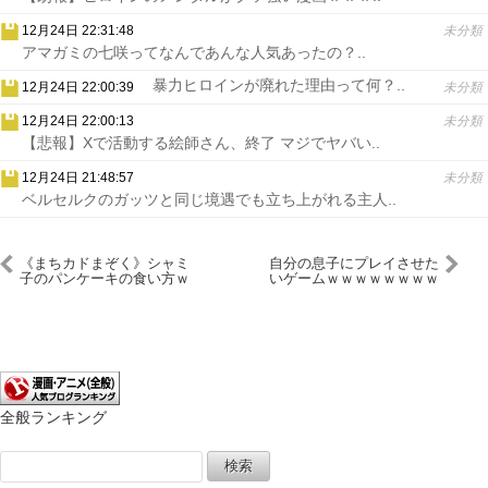
12月24日 22:31:48
未分類
アマガミの七咲ってなんであんな人気あったの？..
暴力ヒロインが廃れた理由って何？..
12月24日 22:00:39
未分類
12月24日 22:00:13
未分類
【悲報】Xで活動する絵師さん、終了 マジでヤバい..
12月24日 21:48:57
未分類
ベルセルクのガッツと同じ境遇でも立ち上がれる主人..
《まちカドまぞく》シャミ
自分の息子にプレイさせた
子のパンケーキの食い方ｗ
いゲームｗｗｗｗｗｗｗｗ
ｗｗｗｗｗｗ
全般ランキング
検
索: