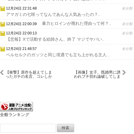
12月24日 22:31:48
未分類
アマガミの七咲ってなんであんな人気あったの？..
暴力ヒロインが廃れた理由って何？..
12月24日 22:00:39
未分類
12月24日 22:00:13
未分類
【悲報】Xで活動する絵師さん、終了 マジでヤバい..
12月24日 21:48:57
未分類
ベルセルクのガッツと同じ境遇でも立ち上がれる主人..
【衝撃】原作を超えてしま
【画像】女子、既婚男に誘
ったガチの名言、コレしか
われブチ切れ論破してしま
ないｗｗｗｗ
う
全般ランキング
検
索: