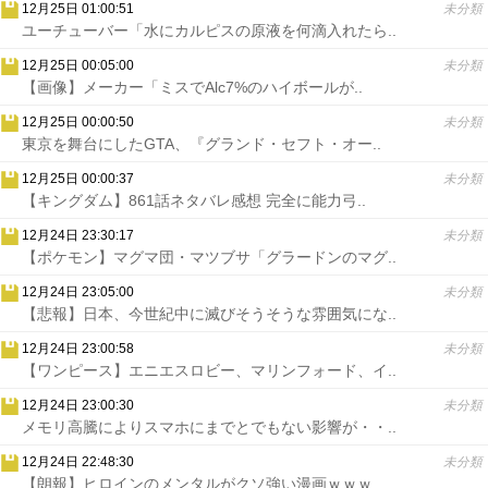
12月25日 01:00:51
未分類
ユーチューバー「水にカルピスの原液を何滴入れたら..
12月25日 00:05:00
未分類
【画像】メーカー「ミスでAlc7%のハイボールが..
12月25日 00:00:50
未分類
東京を舞台にしたGTA、『グランド・セフト・オー..
12月25日 00:00:37
未分類
【キングダム】861話ネタバレ感想 完全に能力弓..
12月24日 23:30:17
未分類
【ポケモン】マグマ団・マツブサ「グラードンのマグ..
12月24日 23:05:00
未分類
【悲報】日本、今世紀中に滅びそうそうな雰囲気にな..
12月24日 23:00:58
未分類
【ワンピース】エニエスロビー、マリンフォード、イ..
12月24日 23:00:30
未分類
メモリ高騰によりスマホにまでとでもない影響が・・..
12月24日 22:48:30
未分類
【朗報】ヒロインのメンタルがクソ強い漫画ｗｗｗ..