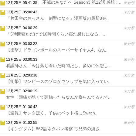
不滅のあなたへ Season3 第12話 感想：..
12月25日 05:41:35
未分類
12月25日 05:00:43
未分類
『片田舎のおっさん、剣聖になる』漫画版の最新8巻..
12月25日 04:00:29
未分類
「5時間寝ただけで16時間くらい寝た感じになる」..
12月25日 03:03:22
未分類
【衝撃】ドラゴンボールのスーパーサイヤ人4、なん..
12月25日 03:00:33
未分類
看護師さん「今は落ち着いた時間だし、多めに休憩し..
12月25日 02:03:38
未分類
【衝撃】ワンピースのゾロがウソップを気に入ってい..
12月25日 02:00:19
未分類
女性「頭痛が酷くて頭触ったらなんか膨らんでるんで..
12月25日 01:30:42
未分類
【速報】サンタぼく、子供のベット横にSwitch..
12月25日 01:03:55
未分類
【キングダム】862話ネタバレ考察 弓兄弟の淡さ..