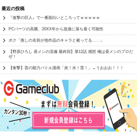
最近の投稿
『進撃の巨人』で一番面白いところってｗｗｗｗｗ
PCパーツの高騰、20XX年から急激に落ち着く可能性
ボク「推しの名前が他作品のキャラと被ってる……」
【野原ひろし 昼メシの流儀 最終回】第12話 感想 俺は昼メシのプロだ
ぜ！
【衝撃】昔の能力バトル漫画「炎！水！雷！」←うおおお！！！