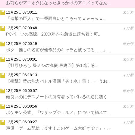
お前らがアニオタになったきっかけのアニメってなん..
12月25日 07:30:11
未分類
『進撃の巨人』で一番面白いところってｗｗｗｗｗ..
12月25日 07:00:48
未分類
PCパーツの高騰、20XX年から急激に落ち着く可..
12月25日 07:00:19
未分類
ボク「推しの名前が他作品のキャラと被ってる……」..
12月25日 07:00:01
未分類
【野原ひろし 昼メシの流儀 最終回】第12話 感..
12月25日 06:18:13
未分類
【衝撃】昔の能力バトル漫画「炎！水！雷！」←うお..
12月25日 06:00:57
未分類
頭良いのにデスノートの所有者ってバレるの逆に凄く..
12月25日 06:00:56
未分類
ポケモン公式、『ワザップジョルノ』について触れて..
12月25日 06:00:27
未分類
声優「ゲーム配信します！このゲーム大好きでぇ」←..