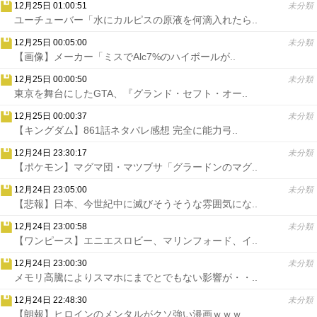
12月25日 01:00:51
未分類
ユーチューバー「水にカルピスの原液を何滴入れたら..
12月25日 00:05:00
未分類
【画像】メーカー「ミスでAlc7%のハイボールが..
12月25日 00:00:50
未分類
東京を舞台にしたGTA、『グランド・セフト・オー..
12月25日 00:00:37
未分類
【キングダム】861話ネタバレ感想 完全に能力弓..
12月24日 23:30:17
未分類
【ポケモン】マグマ団・マツブサ「グラードンのマグ..
12月24日 23:05:00
未分類
【悲報】日本、今世紀中に滅びそうそうな雰囲気にな..
12月24日 23:00:58
未分類
【ワンピース】エニエスロビー、マリンフォード、イ..
12月24日 23:00:30
未分類
メモリ高騰によりスマホにまでとでもない影響が・・..
12月24日 22:48:30
未分類
【朗報】ヒロインのメンタルがクソ強い漫画ｗｗｗ..