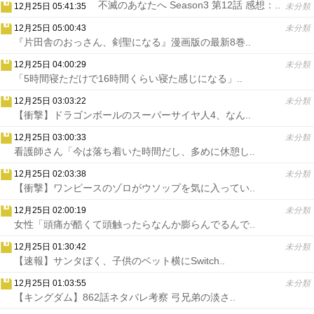
不滅のあなたへ Season3 第12話 感想：..
12月25日 05:41:35
未分類
12月25日 05:00:43
未分類
『片田舎のおっさん、剣聖になる』漫画版の最新8巻..
12月25日 04:00:29
未分類
「5時間寝ただけで16時間くらい寝た感じになる」..
12月25日 03:03:22
未分類
【衝撃】ドラゴンボールのスーパーサイヤ人4、なん..
12月25日 03:00:33
未分類
看護師さん「今は落ち着いた時間だし、多めに休憩し..
12月25日 02:03:38
未分類
【衝撃】ワンピースのゾロがウソップを気に入ってい..
12月25日 02:00:19
未分類
女性「頭痛が酷くて頭触ったらなんか膨らんでるんで..
12月25日 01:30:42
未分類
【速報】サンタぼく、子供のベット横にSwitch..
12月25日 01:03:55
未分類
【キングダム】862話ネタバレ考察 弓兄弟の淡さ..