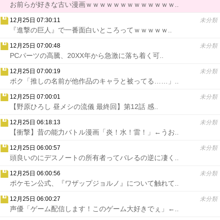
お前らが好きな古い漫画ｗｗｗｗｗｗｗｗｗｗｗｗｗ..
12月25日 07:30:11
未分類
『進撃の巨人』で一番面白いところってｗｗｗｗｗ..
12月25日 07:00:48
未分類
PCパーツの高騰、20XX年から急激に落ち着く可..
12月25日 07:00:19
未分類
ボク「推しの名前が他作品のキャラと被ってる……」..
12月25日 07:00:01
未分類
【野原ひろし 昼メシの流儀 最終回】第12話 感..
12月25日 06:18:13
未分類
【衝撃】昔の能力バトル漫画「炎！水！雷！」←うお..
12月25日 06:00:57
未分類
頭良いのにデスノートの所有者ってバレるの逆に凄く..
12月25日 06:00:56
未分類
ポケモン公式、『ワザップジョルノ』について触れて..
12月25日 06:00:27
未分類
声優「ゲーム配信します！このゲーム大好きでぇ」←..