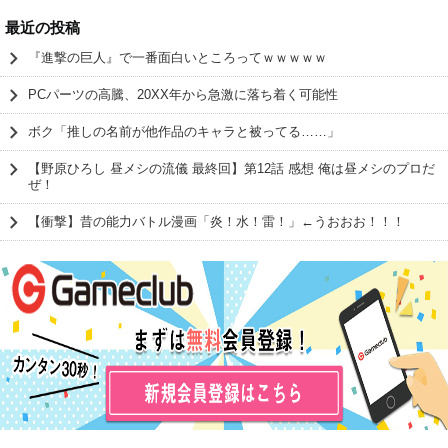
最近の投稿
『進撃の巨人』で一番面白いところってｗｗｗｗｗ
PCパーツの高騰、20XX年から急激に落ち着く可能性
ボク「推しの名前が他作品のキャラと被ってる……」
【野原ひろし 昼メシの流儀 最終回】第12話 感想 俺は昼メシのプロだ
ぜ！
【衝撃】昔の能力バトル漫画「炎！水！雷！」←うおおお！！！