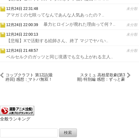
12月24日 22:31:48
未分類
アマガミの七咲ってなんであんな人気あったの？..
暴力ヒロインが廃れた理由って何？..
12月24日 22:00:39
未分類
12月24日 22:00:13
未分類
【悲報】Xで活動する絵師さん、終了 マジでヤバい..
12月24日 21:48:57
未分類
ベルセルクのガッツと同じ境遇でも立ち上がれる主人..
コップクラフト 第12話(最
スタミュ 高校星歌劇(第3
終回) 感想：マトバ無双！
期) 特別編 感想：ずっと豪
最後の決め手はティラナち
華キャストとダンスシーン
ゃんとの信頼
のMVなのが凄い！
全般ランキング
検
索: