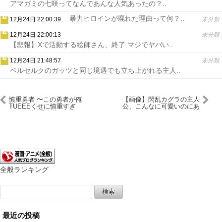
アマガミの七咲ってなんであんな人気あったの？..
暴力ヒロインが廃れた理由って何？..
12月24日 22:00:39
未分類
12月24日 22:00:13
未分類
【悲報】Xで活動する絵師さん、終了 マジでヤバい..
12月24日 21:48:57
未分類
ベルセルクのガッツと同じ境遇でも立ち上がれる主人..
慎重勇者 〜この勇者が俺
【画像】閃乱カグラの主人
TUEEEくせに慎重すぎ
公、こんなに可愛いのにあ
る〜第8話「清楚なくせに
んまり人気ないよな
淫乱すぎる」レビュー・感
想
全般ランキング
検
索:
最近の投稿