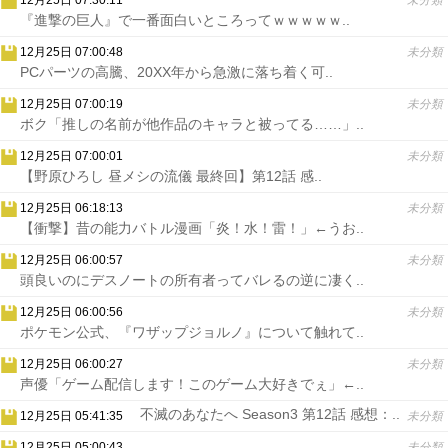
12月25日 07:30:11
未分類
『進撃の巨人』で一番面白いところってｗｗｗｗｗ..
12月25日 07:00:48
未分類
PCパーツの高騰、20XX年から急激に落ち着く可..
12月25日 07:00:19
未分類
ボク「推しの名前が他作品のキャラと被ってる……」..
12月25日 07:00:01
未分類
【野原ひろし 昼メシの流儀 最終回】第12話 感..
12月25日 06:18:13
未分類
【衝撃】昔の能力バトル漫画「炎！水！雷！」←うお..
12月25日 06:00:57
未分類
頭良いのにデスノートの所有者ってバレるの逆に凄く..
12月25日 06:00:56
未分類
ポケモン公式、『ワザップジョルノ』について触れて..
12月25日 06:00:27
未分類
声優「ゲーム配信します！このゲーム大好きでぇ」←..
不滅のあなたへ Season3 第12話 感想：..
12月25日 05:41:35
未分類
12月25日 05:00:43
未分類