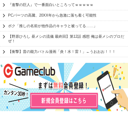
『進撃の巨人』で一番面白いところってｗｗｗｗｗ
PCパーツの高騰、20XX年から急激に落ち着く可能性
ボク「推しの名前が他作品のキャラと被ってる……」
【野原ひろし 昼メシの流儀 最終回】第12話 感想 俺は昼メシのプロだ
ぜ！
【衝撃】昔の能力バトル漫画「炎！水！雷！」←うおおお！！！