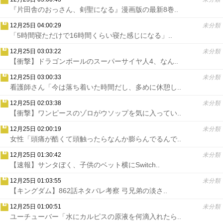
『片田舎のおっさん、剣聖になる』漫画版の最新8巻..
12月25日 04:00:29
未分類
「5時間寝ただけで16時間くらい寝た感じになる」..
12月25日 03:03:22
未分類
【衝撃】ドラゴンボールのスーパーサイヤ人4、なん..
12月25日 03:00:33
未分類
看護師さん「今は落ち着いた時間だし、多めに休憩し..
12月25日 02:03:38
未分類
【衝撃】ワンピースのゾロがウソップを気に入ってい..
12月25日 02:00:19
未分類
女性「頭痛が酷くて頭触ったらなんか膨らんでるんで..
12月25日 01:30:42
未分類
【速報】サンタぼく、子供のベット横にSwitch..
12月25日 01:03:55
未分類
【キングダム】862話ネタバレ考察 弓兄弟の淡さ..
12月25日 01:00:51
未分類
ユーチューバー「水にカルピスの原液を何滴入れたら..