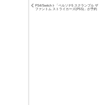
PS4/Switchト「ペルソナ5 スクランブル ザ
ファントム ストライカーズ(P5S)」が予約
開始！ド派手で爽快なスタイリッシュアク
ションRPG！