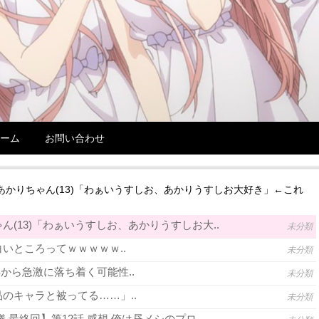
ーム
お問い合わせ
あかりちゃん(13)「わぁいうすしお、あかりうすしお大好き」←これ
(13)「わぁいうすしお、あかりうすしお大..
未分類
いところってｗｗｗｗｗ..
未分類
年から急激に落ち着く可能性..
未分類
のキャラと被ってる……」..
未分類
 最終回】第12話 感想 俺は昼メシのプロ..