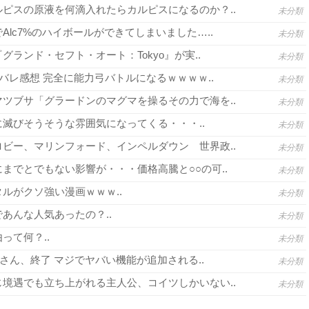
ピスの原液を何滴入れたらカルピスになるのか？..
未分類
lc7%のハイボールができてしまいました…..
未分類
グランド・セフト・オート：Tokyo』が実..
未分類
バレ感想 完全に能力弓バトルになるｗｗｗｗ..
未分類
ツブサ「グラードンのマグマを操るその力で海を..
未分類
滅びそうそうな雰囲気になってくる・・・..
未分類
ビー、マリンフォード、インペルダウン 世界政..
未分類
までとでもない影響が・・・価格高騰と○○の可..
未分類
ルがクソ強い漫画ｗｗｗ..
未分類
あんな人気あったの？..
未分類
って何？..
未分類
さん、終了 マジでヤバい機能が追加される..
未分類
境遇でも立ち上がれる主人公、コイツしかいない..
未分類