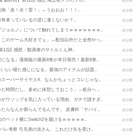
未分類
画「炎！水！雷！」←うおおお！！！..
未分類
有者ってバレるの逆に凄くないか？..
未分類
ジョルノ』について触れてしまうｗｗｗｗｗｗｗ..
未分類
このゲーム大好きでぇ」←配信以外だと全然やっ..
未分類
3 第12話 感想：観測者のサトルくん神..
未分類
になる』漫画版の最新8巻が本日発売！最新8巻..
未分類
間くらい寝た感じになる」最強のアイテムが話題..
未分類
スーパーサイヤ人4、なんかちょっとコレじゃな..
未分類
た時間だし、多めに休憩しておこう」→処分へ ..
未分類
がウソップを気に入っている理由、ガチで謎すぎ..
未分類
たらなんか膨らんでるんです」 皮膚科「ヤバイ..
未分類
ベット横にSwitch2を届けるｗｗｗｗｗ..
未分類
バレ考察 弓兄弟の淡さん、これだけ矢を受け..
未分類