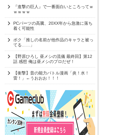
『進撃の巨人』で一番面白いところってｗ
ｗｗｗｗ
PCパーツの高騰、20XX年から急激に落ち
着く可能性
ボク「推しの名前が他作品のキャラと被っ
てる……」
【野原ひろし 昼メシの流儀 最終回】第12
話 感想 俺は昼メシのプロだぜ！
【衝撃】昔の能力バトル漫画「炎！水！
雷！」←うおおお！！！