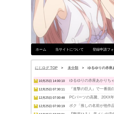
ホーム
当サイトについて
登録申請フォ
にじログ TOP
未分類
ゆるゆりの赤座
ゆるゆりの赤座あかりちゃん
10月25日 14:00:10
『進撃の巨人』で一番面白
12月25日 07:30:11
PCパーツの高騰、20XX
12月25日 07:00:48
ボク「推しの名前が他作品
12月25日 07:00:19
【野原ひろし 昼メシの流儀