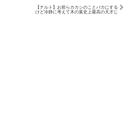
【ナルト】お前らカカシのことバカにする
けど冷静に考えて木の葉史上最高の天才じ
ゃね？