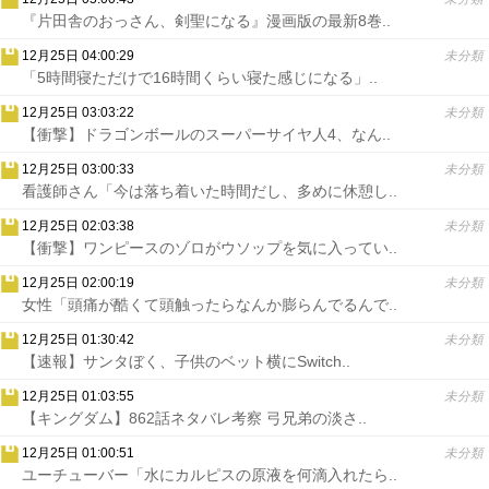
『片田舎のおっさん、剣聖になる』漫画版の最新8巻..
12月25日 04:00:29
未分類
「5時間寝ただけで16時間くらい寝た感じになる」..
12月25日 03:03:22
未分類
【衝撃】ドラゴンボールのスーパーサイヤ人4、なん..
12月25日 03:00:33
未分類
看護師さん「今は落ち着いた時間だし、多めに休憩し..
12月25日 02:03:38
未分類
【衝撃】ワンピースのゾロがウソップを気に入ってい..
12月25日 02:00:19
未分類
女性「頭痛が酷くて頭触ったらなんか膨らんでるんで..
12月25日 01:30:42
未分類
【速報】サンタぼく、子供のベット横にSwitch..
12月25日 01:03:55
未分類
【キングダム】862話ネタバレ考察 弓兄弟の淡さ..
12月25日 01:00:51
未分類
ユーチューバー「水にカルピスの原液を何滴入れたら..