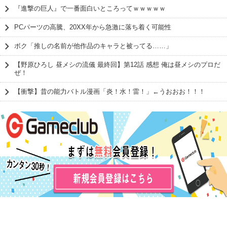
『進撃の巨人』で一番面白いところってｗｗｗｗｗ
PCパーツの高騰、20XX年から急激に落ち着く可能性
ボク「推しの名前が他作品のキャラと被ってる……」
【野原ひろし 昼メシの流儀 最終回】第12話 感想 俺は昼メシのプロだ
ぜ！
【衝撃】昔の能力バトル漫画「炎！水！雷！」←うおおお！！！