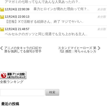
アマガミの七咲ってなんであんな人気あったの？..
暴力ヒロインが廃れた理由って何？..
12月24日 22:00:39
未分類
12月24日 22:00:13
未分類
【悲報】Xで活動する絵師さん、終了 マジでヤバい..
12月24日 21:48:57
未分類
ベルセルクのガッツと同じ境遇でも立ち上がれる主人..
アニメの女キャラの口紅や
スタンドマイヒーローズ 第
唇を強調してる描写が苦手
7話 感想：玲ちゃんをシカ
なんだけど
から守る桐嶋さん！120勝2
負1引だった
全般ランキング
検
索:
最近の投稿