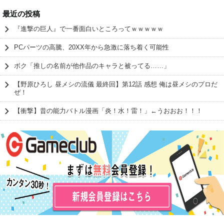
最近の投稿
『進撃の巨人』で一番面白いところってｗｗｗｗｗ
PCパーツの高騰、20XX年から急激に落ち着く可能性
ボク「推しの名前が他作品のキャラと被ってる……」
【野原ひろし 昼メシの流儀 最終回】第12話 感想 俺は昼メシのプロだ
ぜ！
【衝撃】昔の能力バトル漫画「炎！水！雷！」←うおおお！！！