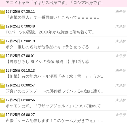
アニメキャラ「イギリス出身です」「ロシア出身です..
12月25日 07:30:11
未分類
『進撃の巨人』で一番面白いところってｗｗｗｗｗ..
12月25日 07:00:48
未分類
PCパーツの高騰、20XX年から急激に落ち着く可..
12月25日 07:00:19
未分類
ボク「推しの名前が他作品のキャラと被ってる……」..
12月25日 07:00:01
未分類
【野原ひろし 昼メシの流儀 最終回】第12話 感..
12月25日 06:18:13
未分類
【衝撃】昔の能力バトル漫画「炎！水！雷！」←うお..
12月25日 06:00:57
未分類
頭良いのにデスノートの所有者ってバレるの逆に凄く..
12月25日 06:00:56
未分類
ポケモン公式、『ワザップジョルノ』について触れて..
12月25日 06:00:27
未分類
声優「ゲーム配信します！このゲーム大好きでぇ」←..