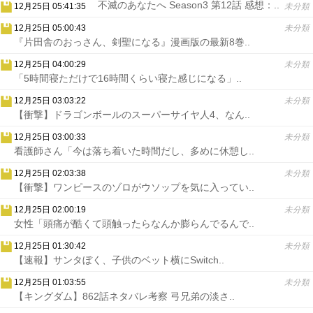
不滅のあなたへ Season3 第12話 感想：..
12月25日 05:41:35
未分類
12月25日 05:00:43
未分類
『片田舎のおっさん、剣聖になる』漫画版の最新8巻..
12月25日 04:00:29
未分類
「5時間寝ただけで16時間くらい寝た感じになる」..
12月25日 03:03:22
未分類
【衝撃】ドラゴンボールのスーパーサイヤ人4、なん..
12月25日 03:00:33
未分類
看護師さん「今は落ち着いた時間だし、多めに休憩し..
12月25日 02:03:38
未分類
【衝撃】ワンピースのゾロがウソップを気に入ってい..
12月25日 02:00:19
未分類
女性「頭痛が酷くて頭触ったらなんか膨らんでるんで..
12月25日 01:30:42
未分類
【速報】サンタぼく、子供のベット横にSwitch..
12月25日 01:03:55
未分類
【キングダム】862話ネタバレ考察 弓兄弟の淡さ..