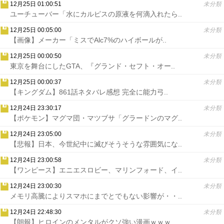
12月25日 01:00:51
未分類
ユーチューバー「水にカルピスの原液を何滴入れたら..
12月25日 00:05:00
未分類
【画像】メーカー「ミスでAlc7%のハイボールが..
12月25日 00:00:50
未分類
東京を舞台にしたGTA、『グランド・セフト・オー..
12月25日 00:00:37
未分類
【キングダム】861話ネタバレ感想 完全に能力弓..
12月24日 23:30:17
未分類
【ポケモン】マグマ団・マツブサ「グラードンのマグ..
12月24日 23:05:00
未分類
【悲報】日本、今世紀中に滅びそうそうな雰囲気にな..
12月24日 23:00:58
未分類
【ワンピース】エニエスロビー、マリンフォード、イ..
12月24日 23:00:30
未分類
メモリ高騰によりスマホにまでとでもない影響が・・..
12月24日 22:48:30
未分類
【朗報】ヒロインのメンタルがクソ強い漫画ｗｗｗ..