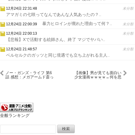
12月24日 22:31:48
未分類
アマガミの七咲ってなんであんな人気あったの？..
暴力ヒロインが廃れた理由って何？..
12月24日 22:00:39
未分類
12月24日 22:00:13
未分類
【悲報】Xで活動する絵師さん、終了 マジでヤバい..
12月24日 21:48:57
未分類
ベルセルクのガッツと同じ境遇でも立ち上がれる主人..
ノー・ガンズ・ライフ 第6
【画像】男が見ても面白い
話 感想：メガアームド斎っ
少女漫画ｗｗｗｗ←何を思
て凄い名前！針使いとコン
い浮かべた？？
ビみたいに
全般ランキング
検
索: