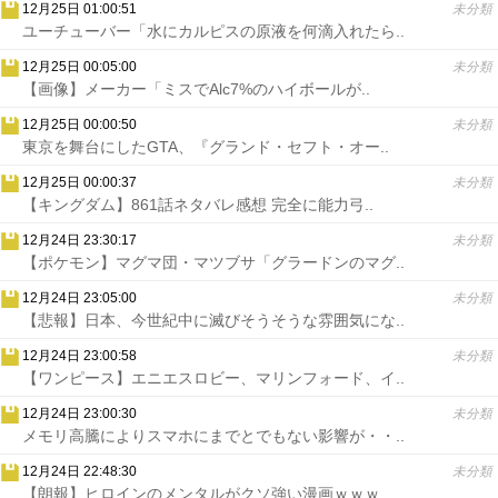
12月25日 01:00:51
未分類
ユーチューバー「水にカルピスの原液を何滴入れたら..
12月25日 00:05:00
未分類
【画像】メーカー「ミスでAlc7%のハイボールが..
12月25日 00:00:50
未分類
東京を舞台にしたGTA、『グランド・セフト・オー..
12月25日 00:00:37
未分類
【キングダム】861話ネタバレ感想 完全に能力弓..
12月24日 23:30:17
未分類
【ポケモン】マグマ団・マツブサ「グラードンのマグ..
12月24日 23:05:00
未分類
【悲報】日本、今世紀中に滅びそうそうな雰囲気にな..
12月24日 23:00:58
未分類
【ワンピース】エニエスロビー、マリンフォード、イ..
12月24日 23:00:30
未分類
メモリ高騰によりスマホにまでとでもない影響が・・..
12月24日 22:48:30
未分類
【朗報】ヒロインのメンタルがクソ強い漫画ｗｗｗ..