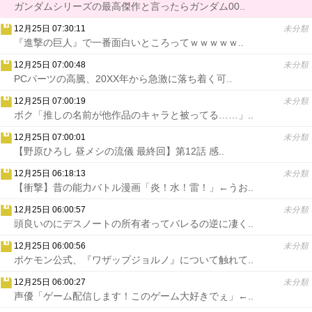
ガンダムシリーズの最高傑作と言ったらガンダム00..
12月25日 07:30:11
未分類
『進撃の巨人』で一番面白いところってｗｗｗｗｗ..
12月25日 07:00:48
未分類
PCパーツの高騰、20XX年から急激に落ち着く可..
12月25日 07:00:19
未分類
ボク「推しの名前が他作品のキャラと被ってる……」..
12月25日 07:00:01
未分類
【野原ひろし 昼メシの流儀 最終回】第12話 感..
12月25日 06:18:13
未分類
【衝撃】昔の能力バトル漫画「炎！水！雷！」←うお..
12月25日 06:00:57
未分類
頭良いのにデスノートの所有者ってバレるの逆に凄く..
12月25日 06:00:56
未分類
ポケモン公式、『ワザップジョルノ』について触れて..
12月25日 06:00:27
未分類
声優「ゲーム配信します！このゲーム大好きでぇ」←..