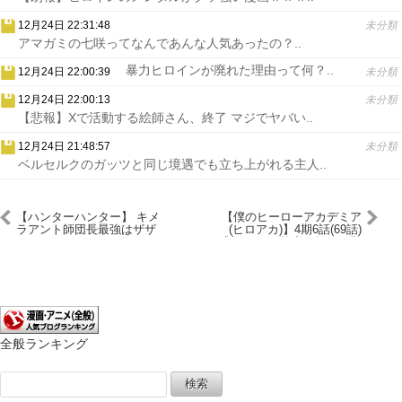
12月24日 22:31:48
未分類
アマガミの七咲ってなんであんな人気あったの？..
暴力ヒロインが廃れた理由って何？..
12月24日 22:00:39
未分類
12月24日 22:00:13
未分類
【悲報】Xで活動する絵師さん、終了 マジでヤバい..
12月24日 21:48:57
未分類
ベルセルクのガッツと同じ境遇でも立ち上がれる主人..
【ハンターハンター】 キメ
【僕のヒーローアカデミア
ラアント師団長最強はザザ
(ヒロアカ)】4期6話(69話)
ンなんじゃないか？
感想 チート能力の扱いは難
しい
全般ランキング
検
索: