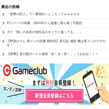
最近の投稿
『進撃の巨人』で一番面白いところってｗｗｗｗｗ
PCパーツの高騰、20XX年から急激に落ち着く可能性
ボク「推しの名前が他作品のキャラと被ってる……」
【野原ひろし 昼メシの流儀 最終回】第12話 感想 俺は昼メシのプロだ
ぜ！
【衝撃】昔の能力バトル漫画「炎！水！雷！」←うおおお！！！