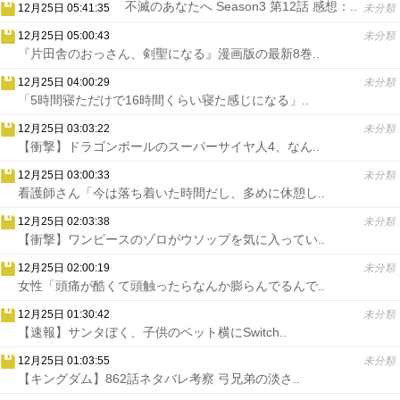
不滅のあなたへ Season3 第12話 感想：..
12月25日 05:41:35
未分類
12月25日 05:00:43
未分類
『片田舎のおっさん、剣聖になる』漫画版の最新8巻..
12月25日 04:00:29
未分類
「5時間寝ただけで16時間くらい寝た感じになる」..
12月25日 03:03:22
未分類
【衝撃】ドラゴンボールのスーパーサイヤ人4、なん..
12月25日 03:00:33
未分類
看護師さん「今は落ち着いた時間だし、多めに休憩し..
12月25日 02:03:38
未分類
【衝撃】ワンピースのゾロがウソップを気に入ってい..
12月25日 02:00:19
未分類
女性「頭痛が酷くて頭触ったらなんか膨らんでるんで..
12月25日 01:30:42
未分類
【速報】サンタぼく、子供のベット横にSwitch..
12月25日 01:03:55
未分類
【キングダム】862話ネタバレ考察 弓兄弟の淡さ..