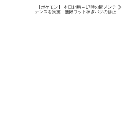
【ポケモン】 本日14時～17時の間メンテ
ナンスを実施 無限ワット稼ぎバグの修正
か？