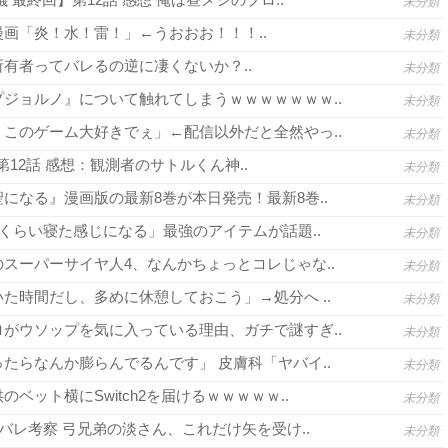
未分類
画「炎！水！雷！」←うおおお！！！..
未分類
有者ってバレるの逆に凄くないか？..
未分類
ジョルノ』について触れてしまうｗｗｗｗｗｗｗ..
未分類
このゲーム大好きでぇ」←配信以外だと全然やっ..
未分類
3 第12話 感想：観測者のサトルくん神..
未分類
になる』漫画版の最新8巻が本日発売！最新8巻..
未分類
間くらい寝た感じになる」最強のアイテムが話題..
未分類
スーパーサイヤ人4、なんかちょっとコレじゃな..
未分類
た時間だし、多めに休憩しておこう」→処分へ ..
未分類
がウソップを気に入っている理由、ガチで謎すぎ..
未分類
たらなんか膨らんでるんです」 皮膚科「ヤバイ..
未分類
ベット横にSwitch2を届けるｗｗｗｗｗ..
未分類
バレ考察 弓兄弟の淡さん、これだけ矢を受け..
未分類