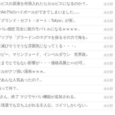
ピスの原液を何滴入れたらカルピスになるのか？..
未分類
lc7%のハイボールができてしまいました…..
未分類
グランド・セフト・オート：Tokyo』が実..
未分類
バレ感想 完全に能力弓バトルになるｗｗｗｗ..
未分類
ツブサ「グラードンのマグマを操るその力で海を..
未分類
滅びそうそうな雰囲気になってくる・・・..
未分類
ビー、マリンフォード、インペルダウン 世界政..
未分類
までとでもない影響が・・・価格高騰と○○の可..
未分類
ルがクソ強い漫画ｗｗｗ..
未分類
あんな人気あったの？..
未分類
って何？..
未分類
さん、終了 マジでヤバい機能が追加される..
未分類
境遇でも立ち上がれる主人公、コイツしかいない..
未分類