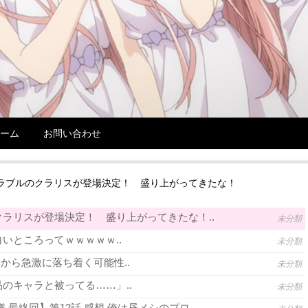
ーム
お問い合わせ
ラブルのクラリスが登場決定！ 盛り上がってきたな！
ラリスが登場決定！ 盛り上がってきたな！..
未分類
いところってｗｗｗｗｗ..
未分類
年から急激に落ち着く可能性..
未分類
のキャラと被ってる……」..
未分類
 最終回】第12話 感想 俺は昼メシのプロ..