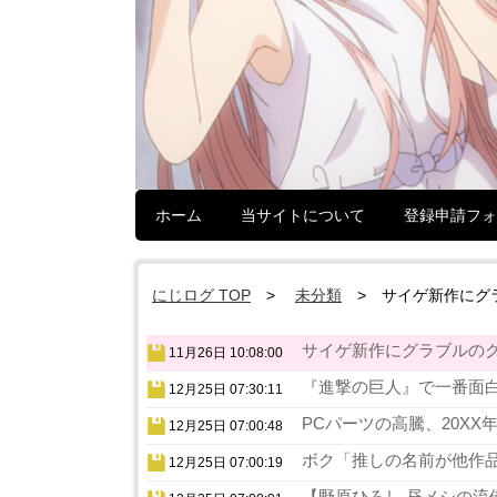
ホーム
当サイトについて
登録申請フォ
にじログ TOP
未分類
サイゲ新作にグ
サイゲ新作にグラブルのク
11月26日 10:08:00
『進撃の巨人』で一番面白
12月25日 07:30:11
PCパーツの高騰、20XX
12月25日 07:00:48
ボク「推しの名前が他作品
12月25日 07:00:19
【野原ひろし 昼メシの流儀