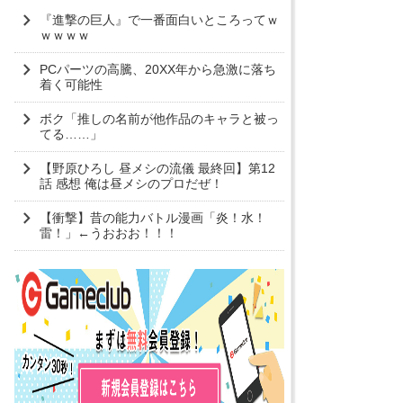
『進撃の巨人』で一番面白いところってｗ
ｗｗｗｗ
PCパーツの高騰、20XX年から急激に落ち
着く可能性
ボク「推しの名前が他作品のキャラと被っ
てる……」
【野原ひろし 昼メシの流儀 最終回】第12
話 感想 俺は昼メシのプロだぜ！
【衝撃】昔の能力バトル漫画「炎！水！
雷！」←うおおお！！！