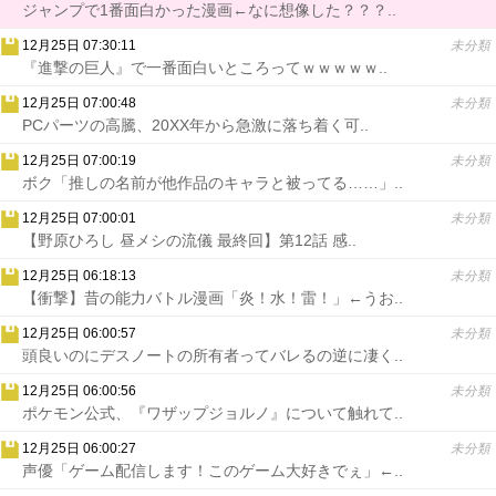
ジャンプで1番面白かった漫画←なに想像した？？？..
12月25日 07:30:11
未分類
『進撃の巨人』で一番面白いところってｗｗｗｗｗ..
12月25日 07:00:48
未分類
PCパーツの高騰、20XX年から急激に落ち着く可..
12月25日 07:00:19
未分類
ボク「推しの名前が他作品のキャラと被ってる……」..
12月25日 07:00:01
未分類
【野原ひろし 昼メシの流儀 最終回】第12話 感..
12月25日 06:18:13
未分類
【衝撃】昔の能力バトル漫画「炎！水！雷！」←うお..
12月25日 06:00:57
未分類
頭良いのにデスノートの所有者ってバレるの逆に凄く..
12月25日 06:00:56
未分類
ポケモン公式、『ワザップジョルノ』について触れて..
12月25日 06:00:27
未分類
声優「ゲーム配信します！このゲーム大好きでぇ」←..