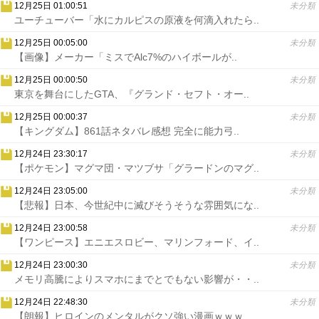
12月25日 01:00:51
未分類
ユーチューバー「水にカルピスの原液を何滴入れたら..
12月25日 00:05:00
未分類
【画像】メーカー「ミスでAlc7%のハイボールが..
12月25日 00:00:50
未分類
東京を舞台にしたGTA、『グランド・セフト・オー..
12月25日 00:00:37
未分類
【キングダム】861話ネタバレ感想 完全に能力弓..
12月24日 23:30:17
未分類
【ポケモン】マグマ団・マツブサ「グラードンのマグ..
12月24日 23:05:00
未分類
【悲報】日本、今世紀中に滅びそうそうな雰囲気にな..
12月24日 23:00:58
未分類
【ワンピース】エニエスロビー、マリンフォード、イ..
12月24日 23:00:30
未分類
メモリ高騰によりスマホにまでとでもない影響が・・..
12月24日 22:48:30
未分類
【朗報】ヒロインのメンタルがクソ強い漫画ｗｗｗ..