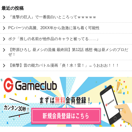
最近の投稿
『進撃の巨人』で一番面白いところってｗｗｗｗｗ
PCパーツの高騰、20XX年から急激に落ち着く可能性
ボク「推しの名前が他作品のキャラと被ってる……」
【野原ひろし 昼メシの流儀 最終回】第12話 感想 俺は昼メシのプロだ
ぜ！
【衝撃】昔の能力バトル漫画「炎！水！雷！」←うおおお！！！