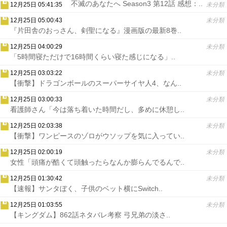
不滅のあなたへ Season3 第12話 感想：..
12月25日 05:41:35
未分類
12月25日 05:00:43
未分類
『片田舎のおっさん、剣聖になる』漫画版の最新8巻..
12月25日 04:00:29
未分類
「5時間寝ただけで16時間くらい寝た感じになる」..
12月25日 03:03:22
未分類
【衝撃】ドラゴンボールのスーパーサイヤ人4、なん..
12月25日 03:00:33
未分類
看護師さん「今は落ち着いた時間だし、多めに休憩し..
12月25日 02:03:38
未分類
【衝撃】ワンピースのゾロがウソップを気に入ってい..
12月25日 02:00:19
未分類
女性「頭痛が酷くて頭触ったらなんか膨らんでるんで..
12月25日 01:30:42
未分類
【速報】サンタぼく、子供のベット横にSwitch..
12月25日 01:03:55
未分類
【キングダム】862話ネタバレ考察 弓兄弟の淡さ..