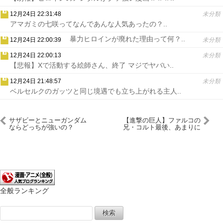
12月24日 22:31:48
未分類
アマガミの七咲ってなんであんな人気あったの？..
暴力ヒロインが廃れた理由って何？..
12月24日 22:00:39
未分類
12月24日 22:00:13
未分類
【悲報】Xで活動する絵師さん、終了 マジでヤバい..
12月24日 21:48:57
未分類
ベルセルクのガッツと同じ境遇でも立ち上がれる主人..
サザビーとニューガンダム
【進撃の巨人】ファルコの
ならどっちが強いの？
兄・コルト最後、あまりに
も辛すぎない？
全般ランキング
検
索: