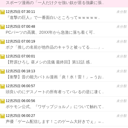
スポーツ漫画の「一人だけクセ強い奴が居る強豪に張..
12月25日 07:30:11
未分類
『進撃の巨人』で一番面白いところってｗｗｗｗｗ..
12月25日 07:00:48
未分類
PCパーツの高騰、20XX年から急激に落ち着く可..
12月25日 07:00:19
未分類
ボク「推しの名前が他作品のキャラと被ってる……」..
12月25日 07:00:01
未分類
【野原ひろし 昼メシの流儀 最終回】第12話 感..
12月25日 06:18:13
未分類
【衝撃】昔の能力バトル漫画「炎！水！雷！」←うお..
12月25日 06:00:57
未分類
頭良いのにデスノートの所有者ってバレるの逆に凄く..
12月25日 06:00:56
未分類
ポケモン公式、『ワザップジョルノ』について触れて..
12月25日 06:00:27
未分類
声優「ゲーム配信します！このゲーム大好きでぇ」←..