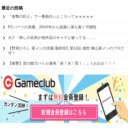
最近の投稿
『進撃の巨人』で一番面白いところってｗｗｗｗｗ
PCパーツの高騰、20XX年から急激に落ち着く可能性
ボク「推しの名前が他作品のキャラと被ってる……」
【野原ひろし 昼メシの流儀 最終回】第12話 感想 俺は昼メシのプロだ
ぜ！
【衝撃】昔の能力バトル漫画「炎！水！雷！」←うおおお！！！