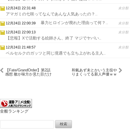
12月24日 22:31:48
未分類
アマガミの七咲ってなんであんな人気あったの？..
暴力ヒロインが廃れた理由って何？..
12月24日 22:00:39
未分類
12月24日 22:00:13
未分類
【悲報】Xで活動する絵師さん、終了 マジでヤバい..
12月24日 21:48:57
未分類
ベルセルクのガッツと同じ境遇でも立ち上がれる主人..
【Fate/GrandOrder】第2話
和氣あず未とかいう主役や
感想 敵か味方か見た目だけ
りまくってる新人声優ｗｗ
では分からない【絶対魔獣
ｗｗｗｗ
戦線バビロニア】
全般ランキング
検
索: