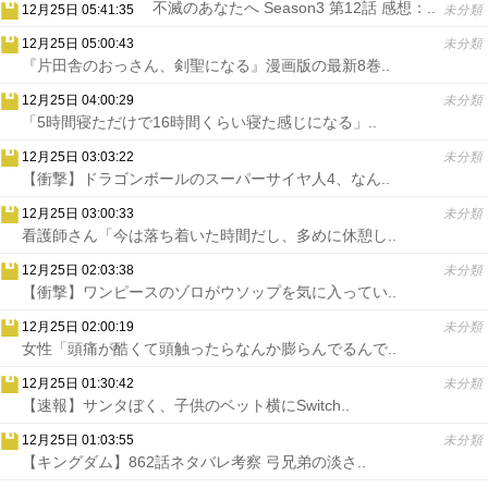
不滅のあなたへ Season3 第12話 感想：..
12月25日 05:41:35
未分類
12月25日 05:00:43
未分類
『片田舎のおっさん、剣聖になる』漫画版の最新8巻..
12月25日 04:00:29
未分類
「5時間寝ただけで16時間くらい寝た感じになる」..
12月25日 03:03:22
未分類
【衝撃】ドラゴンボールのスーパーサイヤ人4、なん..
12月25日 03:00:33
未分類
看護師さん「今は落ち着いた時間だし、多めに休憩し..
12月25日 02:03:38
未分類
【衝撃】ワンピースのゾロがウソップを気に入ってい..
12月25日 02:00:19
未分類
女性「頭痛が酷くて頭触ったらなんか膨らんでるんで..
12月25日 01:30:42
未分類
【速報】サンタぼく、子供のベット横にSwitch..
12月25日 01:03:55
未分類
【キングダム】862話ネタバレ考察 弓兄弟の淡さ..