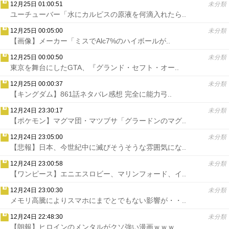
12月25日 01:00:51
未分類
ユーチューバー「水にカルピスの原液を何滴入れたら..
12月25日 00:05:00
未分類
【画像】メーカー「ミスでAlc7%のハイボールが..
12月25日 00:00:50
未分類
東京を舞台にしたGTA、『グランド・セフト・オー..
12月25日 00:00:37
未分類
【キングダム】861話ネタバレ感想 完全に能力弓..
12月24日 23:30:17
未分類
【ポケモン】マグマ団・マツブサ「グラードンのマグ..
12月24日 23:05:00
未分類
【悲報】日本、今世紀中に滅びそうそうな雰囲気にな..
12月24日 23:00:58
未分類
【ワンピース】エニエスロビー、マリンフォード、イ..
12月24日 23:00:30
未分類
メモリ高騰によりスマホにまでとでもない影響が・・..
12月24日 22:48:30
未分類
【朗報】ヒロインのメンタルがクソ強い漫画ｗｗｗ..