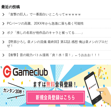
最近の投稿
『進撃の巨人』で一番面白いところってｗｗｗｗｗ
PCパーツの高騰、20XX年から急激に落ち着く可能性
ボク「推しの名前が他作品のキャラと被ってる……」
【野原ひろし 昼メシの流儀 最終回】第12話 感想 俺は昼メシのプロだ
ぜ！
【衝撃】昔の能力バトル漫画「炎！水！雷！」←うおおお！！！