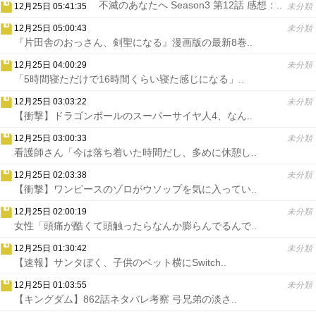
不滅のあなたへ Season3 第12話 感想：..
12月25日 05:41:35
未分類
12月25日 05:00:43
未分類
『片田舎のおっさん、剣聖になる』漫画版の最新8巻..
12月25日 04:00:29
未分類
「5時間寝ただけで16時間くらい寝た感じになる」..
12月25日 03:03:22
未分類
【衝撃】ドラゴンボールのスーパーサイヤ人4、なん..
12月25日 03:00:33
未分類
看護師さん「今は落ち着いた時間だし、多めに休憩し..
12月25日 02:03:38
未分類
【衝撃】ワンピースのゾロがウソップを気に入ってい..
12月25日 02:00:19
未分類
女性「頭痛が酷くて頭触ったらなんか膨らんでるんで..
12月25日 01:30:42
未分類
【速報】サンタぼく、子供のベット横にSwitch..
12月25日 01:03:55
未分類
【キングダム】862話ネタバレ考察 弓兄弟の淡さ..