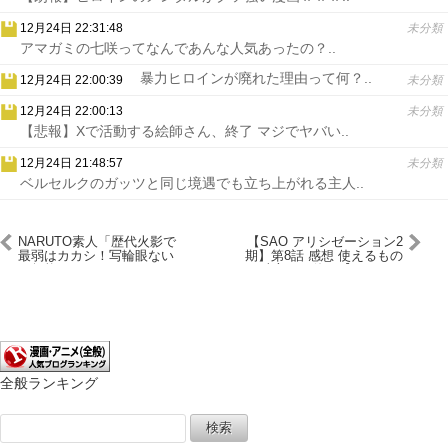
12月24日 22:31:48
未分類
アマガミの七咲ってなんであんな人気あったの？..
暴力ヒロインが廃れた理由って何？..
12月24日 22:00:39
未分類
12月24日 22:00:13
未分類
【悲報】Xで活動する絵師さん、終了 マジでヤバい..
12月24日 21:48:57
未分類
ベルセルクのガッツと同じ境遇でも立ち上がれる主人..
NARUTO素人「歴代火影で
【SAO アリシゼーション2
最弱はカカシ！写輪眼ない
期】第8話 感想 使えるもの
と無能！」
は味方でも使う【ソードア
ート・オンライン】
全般ランキング
検
索: