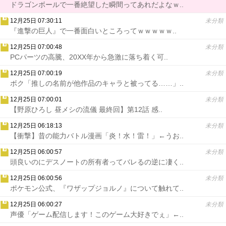
ドラゴンボールで一番絶望した瞬間ってあれだよなｗ..
12月25日 07:30:11
未分類
『進撃の巨人』で一番面白いところってｗｗｗｗｗ..
12月25日 07:00:48
未分類
PCパーツの高騰、20XX年から急激に落ち着く可..
12月25日 07:00:19
未分類
ボク「推しの名前が他作品のキャラと被ってる……」..
12月25日 07:00:01
未分類
【野原ひろし 昼メシの流儀 最終回】第12話 感..
12月25日 06:18:13
未分類
【衝撃】昔の能力バトル漫画「炎！水！雷！」←うお..
12月25日 06:00:57
未分類
頭良いのにデスノートの所有者ってバレるの逆に凄く..
12月25日 06:00:56
未分類
ポケモン公式、『ワザップジョルノ』について触れて..
12月25日 06:00:27
未分類
声優「ゲーム配信します！このゲーム大好きでぇ」←..