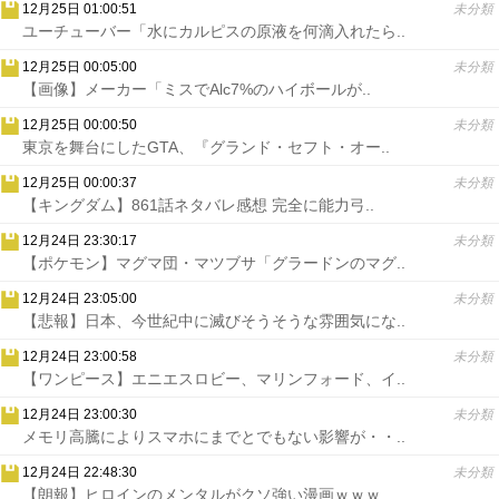
12月25日 01:00:51
未分類
ユーチューバー「水にカルピスの原液を何滴入れたら..
12月25日 00:05:00
未分類
【画像】メーカー「ミスでAlc7%のハイボールが..
12月25日 00:00:50
未分類
東京を舞台にしたGTA、『グランド・セフト・オー..
12月25日 00:00:37
未分類
【キングダム】861話ネタバレ感想 完全に能力弓..
12月24日 23:30:17
未分類
【ポケモン】マグマ団・マツブサ「グラードンのマグ..
12月24日 23:05:00
未分類
【悲報】日本、今世紀中に滅びそうそうな雰囲気にな..
12月24日 23:00:58
未分類
【ワンピース】エニエスロビー、マリンフォード、イ..
12月24日 23:00:30
未分類
メモリ高騰によりスマホにまでとでもない影響が・・..
12月24日 22:48:30
未分類
【朗報】ヒロインのメンタルがクソ強い漫画ｗｗｗ..