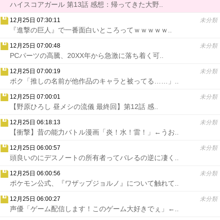
ハイスコアガール 第13話 感想：帰ってきた大野..
12月25日 07:30:11
未分類
『進撃の巨人』で一番面白いところってｗｗｗｗｗ..
12月25日 07:00:48
未分類
PCパーツの高騰、20XX年から急激に落ち着く可..
12月25日 07:00:19
未分類
ボク「推しの名前が他作品のキャラと被ってる……」..
12月25日 07:00:01
未分類
【野原ひろし 昼メシの流儀 最終回】第12話 感..
12月25日 06:18:13
未分類
【衝撃】昔の能力バトル漫画「炎！水！雷！」←うお..
12月25日 06:00:57
未分類
頭良いのにデスノートの所有者ってバレるの逆に凄く..
12月25日 06:00:56
未分類
ポケモン公式、『ワザップジョルノ』について触れて..
12月25日 06:00:27
未分類
声優「ゲーム配信します！このゲーム大好きでぇ」←..