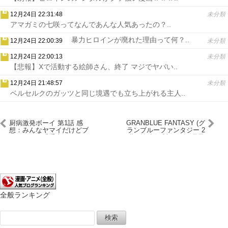
12月24日 22:31:48
未分類
アマガミの七咲ってなんであんな人気あったの？..
暴力ヒロインが廃れた理由って何？..
12月24日 22:00:39
未分類
12月24日 22:00:13
未分類
【悲報】Xで活動する絵師さん、終了 マジでヤバい..
12月24日 21:48:57
未分類
ベルセルクのガッツと同じ境遇でも立ち上がれる主人..
厨病激発ボーイ 第1話 感
GRANBLUE FANTASY (グ
想：みんなヤマイだけどブ
ランブルーファンタジー 2
ラックが一番重症！
期) 第1話 感想：ビィ君飛
べるからグランくんが行く
のツッコまれる！
全般ランキング
検
索: