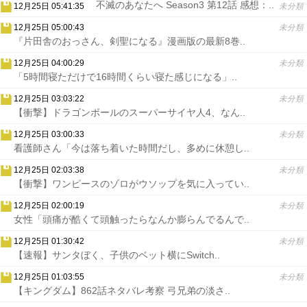
不滅のあなたへ Season3 第12話 感想：..
12月25日 05:41:35
未分類
12月25日 05:00:43
未分類
『片田舎のおっさん、剣聖になる』漫画版の最新8巻..
12月25日 04:00:29
未分類
「5時間寝ただけで16時間くらい寝た感じになる」..
12月25日 03:03:22
未分類
【衝撃】ドラゴンボールのスーパーサイヤ人4、なん..
12月25日 03:00:33
未分類
看護師さん「今は落ち着いた時間だし、多めに休憩し..
12月25日 02:03:38
未分類
【衝撃】ワンピースのゾロがウソップを気に入ってい..
12月25日 02:00:19
未分類
女性「頭痛が酷くて頭触ったらなんか膨らんでるんで..
12月25日 01:30:42
未分類
【速報】サンタぼく、子供のベット横にSwitch..
12月25日 01:03:55
未分類
【キングダム】862話ネタバレ考察 弓兄弟の淡さ..