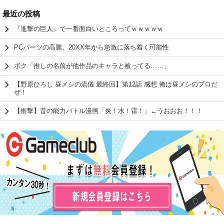
最近の投稿
『進撃の巨人』で一番面白いところってｗｗｗｗｗ
PCパーツの高騰、20XX年から急激に落ち着く可能性
ボク「推しの名前が他作品のキャラと被ってる……」
【野原ひろし 昼メシの流儀 最終回】第12話 感想 俺は昼メシのプロだ
ぜ！
【衝撃】昔の能力バトル漫画「炎！水！雷！」←うおおお！！！