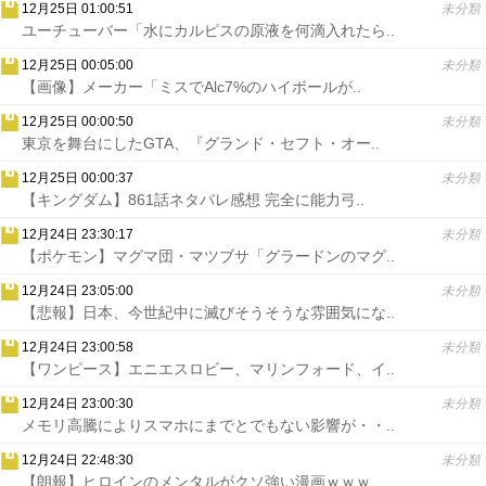
12月25日 01:00:51
未分類
ユーチューバー「水にカルピスの原液を何滴入れたら..
12月25日 00:05:00
未分類
【画像】メーカー「ミスでAlc7%のハイボールが..
12月25日 00:00:50
未分類
東京を舞台にしたGTA、『グランド・セフト・オー..
12月25日 00:00:37
未分類
【キングダム】861話ネタバレ感想 完全に能力弓..
12月24日 23:30:17
未分類
【ポケモン】マグマ団・マツブサ「グラードンのマグ..
12月24日 23:05:00
未分類
【悲報】日本、今世紀中に滅びそうそうな雰囲気にな..
12月24日 23:00:58
未分類
【ワンピース】エニエスロビー、マリンフォード、イ..
12月24日 23:00:30
未分類
メモリ高騰によりスマホにまでとでもない影響が・・..
12月24日 22:48:30
未分類
【朗報】ヒロインのメンタルがクソ強い漫画ｗｗｗ..