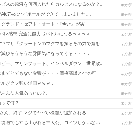
ピスの原液を何滴入れたらカルピスになるのか？..
未分類
lc7%のハイボールができてしまいました…..
未分類
グランド・セフト・オート：Tokyo』が実..
未分類
バレ感想 完全に能力弓バトルになるｗｗｗｗ..
未分類
ツブサ「グラードンのマグマを操るその力で海を..
未分類
滅びそうそうな雰囲気になってくる・・・..
未分類
ビー、マリンフォード、インペルダウン 世界政..
未分類
までとでもない影響が・・・価格高騰と○○の可..
未分類
ルがクソ強い漫画ｗｗｗ..
未分類
あんな人気あったの？..
未分類
って何？..
未分類
さん、終了 マジでヤバい機能が追加される..
未分類
境遇でも立ち上がれる主人公、コイツしかいない..
未分類