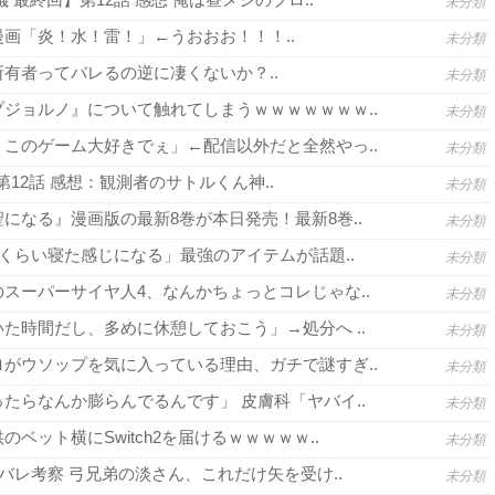
未分類
画「炎！水！雷！」←うおおお！！！..
未分類
有者ってバレるの逆に凄くないか？..
未分類
ジョルノ』について触れてしまうｗｗｗｗｗｗｗ..
未分類
このゲーム大好きでぇ」←配信以外だと全然やっ..
未分類
3 第12話 感想：観測者のサトルくん神..
未分類
になる』漫画版の最新8巻が本日発売！最新8巻..
未分類
間くらい寝た感じになる」最強のアイテムが話題..
未分類
スーパーサイヤ人4、なんかちょっとコレじゃな..
未分類
た時間だし、多めに休憩しておこう」→処分へ ..
未分類
がウソップを気に入っている理由、ガチで謎すぎ..
未分類
たらなんか膨らんでるんです」 皮膚科「ヤバイ..
未分類
ベット横にSwitch2を届けるｗｗｗｗｗ..
未分類
バレ考察 弓兄弟の淡さん、これだけ矢を受け..
未分類