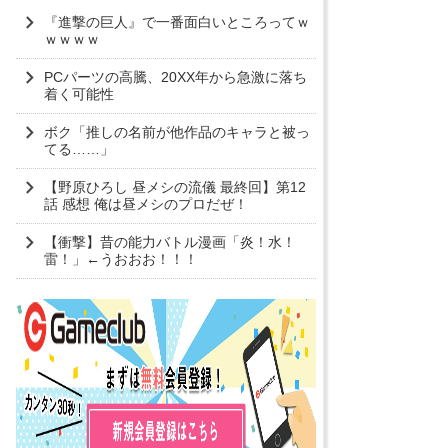
『進撃の巨人』で一番面白いところってｗ
ｗｗｗｗ
PCパーツの高騰、20XX年から急激に落ち
着く可能性
ボク「推しの名前が他作品のキャラと被っ
てる……」
【野原ひろし 昼メシの流儀 最終回】第12
話 感想 俺は昼メシのプロだぜ！
【衝撃】昔の能力バトル漫画「炎！水！
雷！」←うおおお！！！