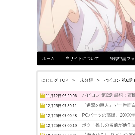
ホーム
当サイトについて
登録申請フォ
にじログ TOP
未分類
バビロン 第6
バビロン 第6話 感想：
11月12日 06:29:06
『進撃の巨人』で一番面白
12月25日 07:30:11
PCパーツの高騰、20XX
12月25日 07:00:48
ボク「推しの名前が他作品
12月25日 07:00:19
【野原ひろし 昼メシの流儀