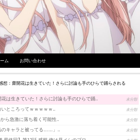
ーム
お問い合わせ
話 感想：齋開花は生きていた！さらに討論も手のひらで踊らされる
齋開花は生きていた！さらに討論も手のひらで踊..
未分類
いところってｗｗｗｗｗ..
未分類
年から急激に落ち着く可能性..
未分類
のキャラと被ってる……」..
未分類
 最終回】第12話 感想 俺は昼メシのプロ..