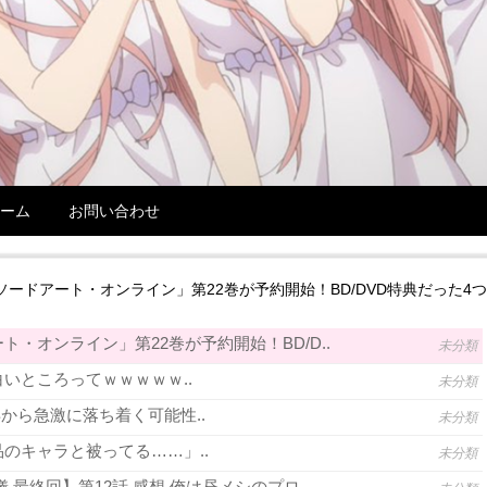
ーム
お問い合わせ
ソードアート・オンライン」第22巻が予約開始！BD/DVD特典だった4
・オンライン」第22巻が予約開始！BD/D..
未分類
いところってｗｗｗｗｗ..
未分類
年から急激に落ち着く可能性..
未分類
のキャラと被ってる……」..
未分類
 最終回】第12話 感想 俺は昼メシのプロ..