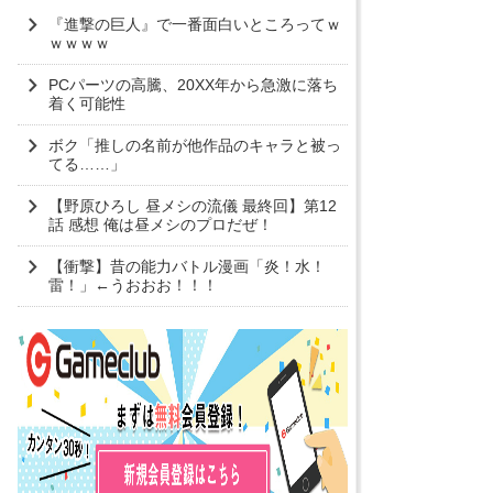
『進撃の巨人』で一番面白いところってｗ
ｗｗｗｗ
PCパーツの高騰、20XX年から急激に落ち
着く可能性
ボク「推しの名前が他作品のキャラと被っ
てる……」
【野原ひろし 昼メシの流儀 最終回】第12
話 感想 俺は昼メシのプロだぜ！
【衝撃】昔の能力バトル漫画「炎！水！
雷！」←うおおお！！！