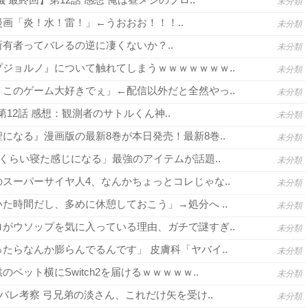
未分類
画「炎！水！雷！」←うおおお！！！..
未分類
有者ってバレるの逆に凄くないか？..
未分類
ジョルノ』について触れてしまうｗｗｗｗｗｗｗ..
未分類
このゲーム大好きでぇ」←配信以外だと全然やっ..
未分類
3 第12話 感想：観測者のサトルくん神..
未分類
になる』漫画版の最新8巻が本日発売！最新8巻..
未分類
間くらい寝た感じになる」最強のアイテムが話題..
未分類
スーパーサイヤ人4、なんかちょっとコレじゃな..
未分類
た時間だし、多めに休憩しておこう」→処分へ ..
未分類
がウソップを気に入っている理由、ガチで謎すぎ..
未分類
たらなんか膨らんでるんです」 皮膚科「ヤバイ..
未分類
ベット横にSwitch2を届けるｗｗｗｗｗ..
未分類
バレ考察 弓兄弟の淡さん、これだけ矢を受け..
未分類