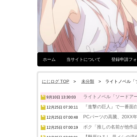
ホーム
当サイトについて
登録申請フォ
にじログ TOP
未分類
ライトノベル「
ライトノベル「ソードアート
9月10日 13:30:03
『進撃の巨人』で一番面白
12月25日 07:30:11
PCパーツの高騰、20XX
12月25日 07:00:48
ボク「推しの名前が他作品
12月25日 07:00:19
【野原ひろし 昼メシの流儀