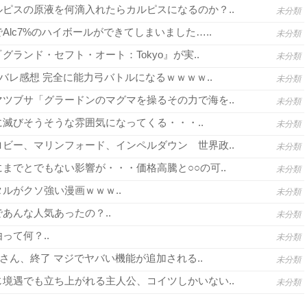
ピスの原液を何滴入れたらカルピスになるのか？..
未分類
lc7%のハイボールができてしまいました…..
未分類
グランド・セフト・オート：Tokyo』が実..
未分類
バレ感想 完全に能力弓バトルになるｗｗｗｗ..
未分類
ツブサ「グラードンのマグマを操るその力で海を..
未分類
滅びそうそうな雰囲気になってくる・・・..
未分類
ビー、マリンフォード、インペルダウン 世界政..
未分類
までとでもない影響が・・・価格高騰と○○の可..
未分類
ルがクソ強い漫画ｗｗｗ..
未分類
あんな人気あったの？..
未分類
って何？..
未分類
さん、終了 マジでヤバい機能が追加される..
未分類
境遇でも立ち上がれる主人公、コイツしかいない..
未分類