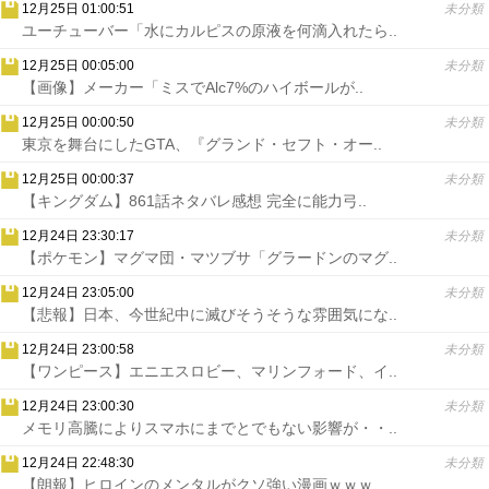
12月25日 01:00:51
未分類
ユーチューバー「水にカルピスの原液を何滴入れたら..
12月25日 00:05:00
未分類
【画像】メーカー「ミスでAlc7%のハイボールが..
12月25日 00:00:50
未分類
東京を舞台にしたGTA、『グランド・セフト・オー..
12月25日 00:00:37
未分類
【キングダム】861話ネタバレ感想 完全に能力弓..
12月24日 23:30:17
未分類
【ポケモン】マグマ団・マツブサ「グラードンのマグ..
12月24日 23:05:00
未分類
【悲報】日本、今世紀中に滅びそうそうな雰囲気にな..
12月24日 23:00:58
未分類
【ワンピース】エニエスロビー、マリンフォード、イ..
12月24日 23:00:30
未分類
メモリ高騰によりスマホにまでとでもない影響が・・..
12月24日 22:48:30
未分類
【朗報】ヒロインのメンタルがクソ強い漫画ｗｗｗ..