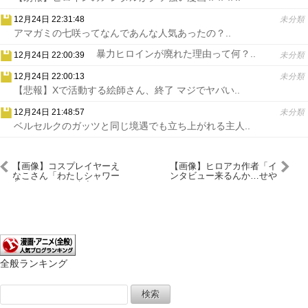
12月24日 22:31:48
未分類
アマガミの七咲ってなんであんな人気あったの？..
暴力ヒロインが廃れた理由って何？..
12月24日 22:00:39
未分類
12月24日 22:00:13
未分類
【悲報】Xで活動する絵師さん、終了 マジでヤバい..
12月24日 21:48:57
未分類
ベルセルクのガッツと同じ境遇でも立ち上がれる主人..
【画像】コスプレイヤーえ
【画像】ヒロアカ作者「イ
なこさん「わたしシャワー
ンタビュー来るんか…せや
入ってくるから先寝ててい
(ﾆﾀｬｱ」
いよ～おやすみ～」
全般ランキング
検
索: