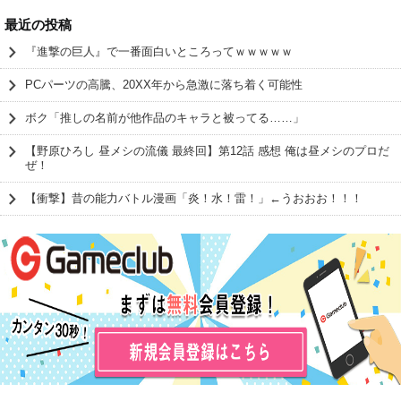
最近の投稿
『進撃の巨人』で一番面白いところってｗｗｗｗｗ
PCパーツの高騰、20XX年から急激に落ち着く可能性
ボク「推しの名前が他作品のキャラと被ってる……」
【野原ひろし 昼メシの流儀 最終回】第12話 感想 俺は昼メシのプロだ
ぜ！
【衝撃】昔の能力バトル漫画「炎！水！雷！」←うおおお！！！