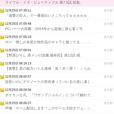
ライフル・イズ・ビューティフル 第7.5話 総集..
12月25日 07:30:11
未分類
『進撃の巨人』で一番面白いところってｗｗｗｗｗ..
12月25日 07:00:48
未分類
PCパーツの高騰、20XX年から急激に落ち着く可..
12月25日 07:00:19
未分類
ボク「推しの名前が他作品のキャラと被ってる……」..
12月25日 07:00:01
未分類
【野原ひろし 昼メシの流儀 最終回】第12話 感..
12月25日 06:18:13
未分類
【衝撃】昔の能力バトル漫画「炎！水！雷！」←うお..
12月25日 06:00:57
未分類
頭良いのにデスノートの所有者ってバレるの逆に凄く..
12月25日 06:00:56
未分類
ポケモン公式、『ワザップジョルノ』について触れて..
12月25日 06:00:27
未分類
声優「ゲーム配信します！このゲーム大好きでぇ」←..