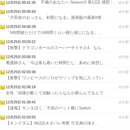
不滅のあなたへ Season3 第12話 感想：..
12月25日 05:41:35
未分類
12月25日 05:00:43
未分類
『片田舎のおっさん、剣聖になる』漫画版の最新8巻..
12月25日 04:00:29
未分類
「5時間寝ただけで16時間くらい寝た感じになる」..
12月25日 03:03:22
未分類
【衝撃】ドラゴンボールのスーパーサイヤ人4、なん..
12月25日 03:00:33
未分類
看護師さん「今は落ち着いた時間だし、多めに休憩し..
12月25日 02:03:38
未分類
【衝撃】ワンピースのゾロがウソップを気に入ってい..
12月25日 02:00:19
未分類
女性「頭痛が酷くて頭触ったらなんか膨らんでるんで..
12月25日 01:30:42
未分類
【速報】サンタぼく、子供のベット横にSwitch..
12月25日 01:03:55
未分類
【キングダム】862話ネタバレ考察 弓兄弟の淡さ..