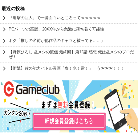
最近の投稿
『進撃の巨人』で一番面白いところってｗｗｗｗｗ
PCパーツの高騰、20XX年から急激に落ち着く可能性
ボク「推しの名前が他作品のキャラと被ってる……」
【野原ひろし 昼メシの流儀 最終回】第12話 感想 俺は昼メシのプロだ
ぜ！
【衝撃】昔の能力バトル漫画「炎！水！雷！」←うおおお！！！