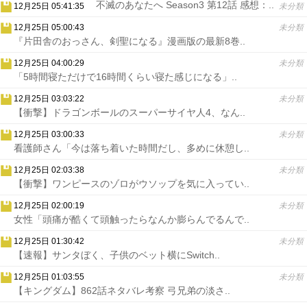
不滅のあなたへ Season3 第12話 感想：..
12月25日 05:41:35
未分類
12月25日 05:00:43
未分類
『片田舎のおっさん、剣聖になる』漫画版の最新8巻..
12月25日 04:00:29
未分類
「5時間寝ただけで16時間くらい寝た感じになる」..
12月25日 03:03:22
未分類
【衝撃】ドラゴンボールのスーパーサイヤ人4、なん..
12月25日 03:00:33
未分類
看護師さん「今は落ち着いた時間だし、多めに休憩し..
12月25日 02:03:38
未分類
【衝撃】ワンピースのゾロがウソップを気に入ってい..
12月25日 02:00:19
未分類
女性「頭痛が酷くて頭触ったらなんか膨らんでるんで..
12月25日 01:30:42
未分類
【速報】サンタぼく、子供のベット横にSwitch..
12月25日 01:03:55
未分類
【キングダム】862話ネタバレ考察 弓兄弟の淡さ..