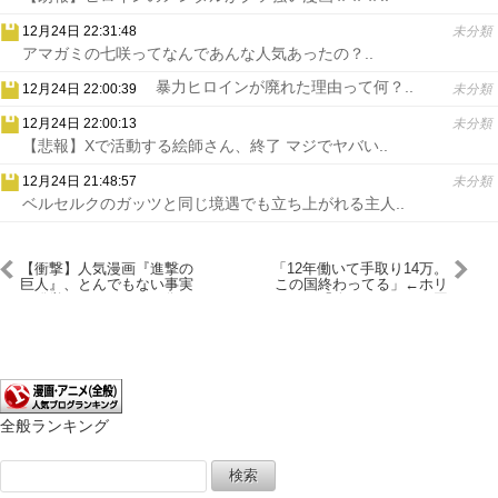
12月24日 22:31:48
未分類
アマガミの七咲ってなんであんな人気あったの？..
暴力ヒロインが廃れた理由って何？..
12月24日 22:00:39
未分類
12月24日 22:00:13
未分類
【悲報】Xで活動する絵師さん、終了 マジでヤバい..
12月24日 21:48:57
未分類
ベルセルクのガッツと同じ境遇でも立ち上がれる主人..
【衝撃】人気漫画『進撃の
「12年働いて手取り14万。
巨人』、とんでもない事実
この国終わってる」←ホリ
が発覚するｗｗｗ（画像あ
エモン「終わってるのは国
り）
じゃなくて”お前”だろｗ」
全般ランキング
検
索: