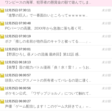
ワンピースの海軍、犯罪者の懸賞金の額で遊んでしま..
12月25日 07:30:11
未分類
『進撃の巨人』で一番面白いところってｗｗｗｗｗ..
12月25日 07:00:48
未分類
PCパーツの高騰、20XX年から急激に落ち着く可..
12月25日 07:00:19
未分類
ボク「推しの名前が他作品のキャラと被ってる……」..
12月25日 07:00:01
未分類
【野原ひろし 昼メシの流儀 最終回】第12話 感..
12月25日 06:18:13
未分類
【衝撃】昔の能力バトル漫画「炎！水！雷！」←うお..
12月25日 06:00:57
未分類
頭良いのにデスノートの所有者ってバレるの逆に凄く..
12月25日 06:00:56
未分類
ポケモン公式、『ワザップジョルノ』について触れて..
12月25日 06:00:27
未分類
声優「ゲーム配信します！このゲーム大好きでぇ」←..