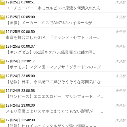
12月25日 01:00:51
未分類
ユーチューバー「水にカルピスの原液を何滴入れたら..
12月25日 00:05:00
未分類
【画像】メーカー「ミスでAlc7%のハイボールが..
12月25日 00:00:50
未分類
東京を舞台にしたGTA、『グランド・セフト・オー..
12月25日 00:00:37
未分類
【キングダム】861話ネタバレ感想 完全に能力弓..
12月24日 23:30:17
未分類
【ポケモン】マグマ団・マツブサ「グラードンのマグ..
12月24日 23:05:00
未分類
【悲報】日本、今世紀中に滅びそうそうな雰囲気にな..
12月24日 23:00:58
未分類
【ワンピース】エニエスロビー、マリンフォード、イ..
12月24日 23:00:30
未分類
メモリ高騰によりスマホにまでとでもない影響が・・..
12月24日 22:48:30
未分類
【朗報】ヒロインのメンタルがクソ強い漫画ｗｗｗ..