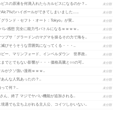
ピスの原液を何滴入れたらカルピスになるのか？..
未分類
lc7%のハイボールができてしまいました…..
未分類
グランド・セフト・オート：Tokyo』が実..
未分類
バレ感想 完全に能力弓バトルになるｗｗｗｗ..
未分類
ツブサ「グラードンのマグマを操るその力で海を..
未分類
滅びそうそうな雰囲気になってくる・・・..
未分類
ビー、マリンフォード、インペルダウン 世界政..
未分類
までとでもない影響が・・・価格高騰と○○の可..
未分類
ルがクソ強い漫画ｗｗｗ..
未分類
あんな人気あったの？..
未分類
って何？..
未分類
さん、終了 マジでヤバい機能が追加される..
未分類
境遇でも立ち上がれる主人公、コイツしかいない..
未分類