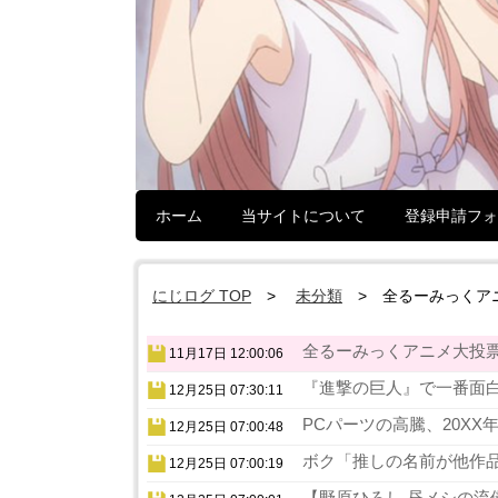
ホーム
当サイトについて
登録申請フォ
にじログ TOP
未分類
全るーみっくア
全るーみっくアニメ大投票
11月17日 12:00:06
『進撃の巨人』で一番面白
12月25日 07:30:11
PCパーツの高騰、20XX
12月25日 07:00:48
ボク「推しの名前が他作品
12月25日 07:00:19
【野原ひろし 昼メシの流儀