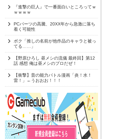
『進撃の巨人』で一番面白いところってｗ
ｗｗｗｗ
PCパーツの高騰、20XX年から急激に落ち
着く可能性
ボク「推しの名前が他作品のキャラと被っ
てる……」
【野原ひろし 昼メシの流儀 最終回】第12
話 感想 俺は昼メシのプロだぜ！
【衝撃】昔の能力バトル漫画「炎！水！
雷！」←うおおお！！！