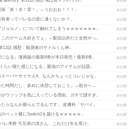
未分類
画「炎！水！雷！」←うおおお！！！..
未分類
有者ってバレるの逆に凄くないか？..
未分類
ジョルノ』について触れてしまうｗｗｗｗｗｗｗ..
未分類
このゲーム大好きでぇ」←配信以外だと全然やっ..
未分類
3 第12話 感想：観測者のサトルくん神..
未分類
になる』漫画版の最新8巻が本日発売！最新8巻..
未分類
間くらい寝た感じになる」最強のアイテムが話題..
未分類
スーパーサイヤ人4、なんかちょっとコレじゃな..
未分類
た時間だし、多めに休憩しておこう」→処分へ ..
未分類
がウソップを気に入っている理由、ガチで謎すぎ..
未分類
たらなんか膨らんでるんです」 皮膚科「ヤバイ..
未分類
ベット横にSwitch2を届けるｗｗｗｗｗ..
未分類
バレ考察 弓兄弟の淡さん、これだけ矢を受け..
未分類