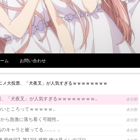
ーム
お問い合わせ
ニメ大投票、「犬夜叉」が人気すぎるｗｗｗｗｗｗｗｗ
、「犬夜叉」が人気すぎるｗｗｗｗｗｗｗｗ..
未分類
いところってｗｗｗｗｗ..
未分類
年から急激に落ち着く可能性..
未分類
のキャラと被ってる……」..
未分類
 最終回】第12話 感想 俺は昼メシのプロ..