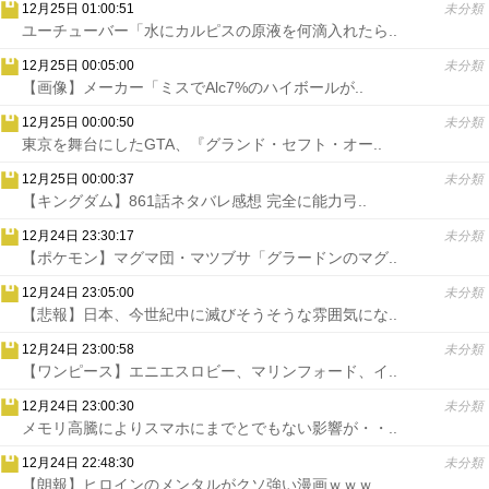
12月25日 01:00:51
未分類
ユーチューバー「水にカルピスの原液を何滴入れたら..
12月25日 00:05:00
未分類
【画像】メーカー「ミスでAlc7%のハイボールが..
12月25日 00:00:50
未分類
東京を舞台にしたGTA、『グランド・セフト・オー..
12月25日 00:00:37
未分類
【キングダム】861話ネタバレ感想 完全に能力弓..
12月24日 23:30:17
未分類
【ポケモン】マグマ団・マツブサ「グラードンのマグ..
12月24日 23:05:00
未分類
【悲報】日本、今世紀中に滅びそうそうな雰囲気にな..
12月24日 23:00:58
未分類
【ワンピース】エニエスロビー、マリンフォード、イ..
12月24日 23:00:30
未分類
メモリ高騰によりスマホにまでとでもない影響が・・..
12月24日 22:48:30
未分類
【朗報】ヒロインのメンタルがクソ強い漫画ｗｗｗ..