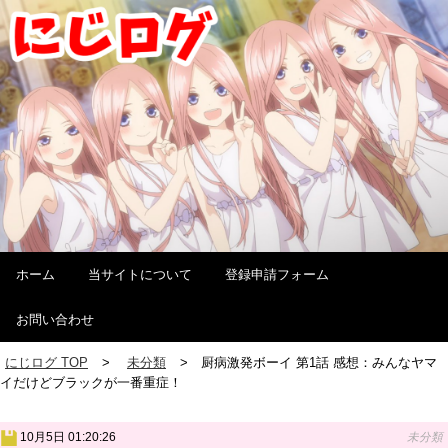
ホーム
当サイトについて
登録申請フォーム
お問い合わせ
にじログ TOP
未分類
厨病激発ボーイ 第1話 感想：みんなヤマ
イだけどブラックが一番重症！
10月5日 01:20:26
未分類