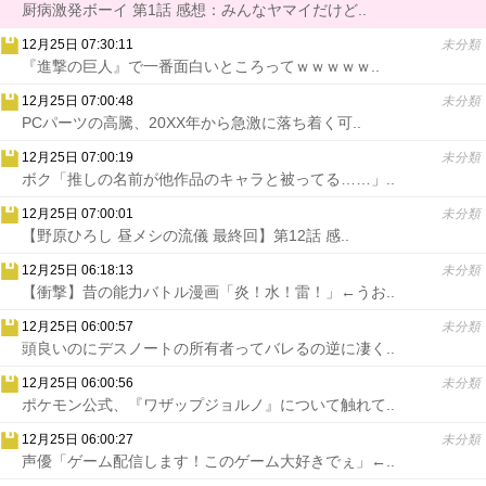
厨病激発ボーイ 第1話 感想：みんなヤマイだけど..
12月25日 07:30:11
未分類
『進撃の巨人』で一番面白いところってｗｗｗｗｗ..
12月25日 07:00:48
未分類
PCパーツの高騰、20XX年から急激に落ち着く可..
12月25日 07:00:19
未分類
ボク「推しの名前が他作品のキャラと被ってる……」..
12月25日 07:00:01
未分類
【野原ひろし 昼メシの流儀 最終回】第12話 感..
12月25日 06:18:13
未分類
【衝撃】昔の能力バトル漫画「炎！水！雷！」←うお..
12月25日 06:00:57
未分類
頭良いのにデスノートの所有者ってバレるの逆に凄く..
12月25日 06:00:56
未分類
ポケモン公式、『ワザップジョルノ』について触れて..
12月25日 06:00:27
未分類
声優「ゲーム配信します！このゲーム大好きでぇ」←..