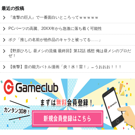
最近の投稿
『進撃の巨人』で一番面白いところってｗｗｗｗｗ
PCパーツの高騰、20XX年から急激に落ち着く可能性
ボク「推しの名前が他作品のキャラと被ってる……」
【野原ひろし 昼メシの流儀 最終回】第12話 感想 俺は昼メシのプロだ
ぜ！
【衝撃】昔の能力バトル漫画「炎！水！雷！」←うおおお！！！