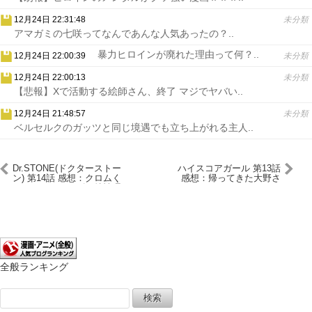
12月24日 22:31:48
未分類
アマガミの七咲ってなんであんな人気あったの？..
暴力ヒロインが廃れた理由って何？..
12月24日 22:00:39
未分類
12月24日 22:00:13
未分類
【悲報】Xで活動する絵師さん、終了 マジでヤバい..
12月24日 21:48:57
未分類
ベルセルクのガッツと同じ境遇でも立ち上がれる主人..
Dr.STONE(ドクターストー
ハイスコアガール 第13話
ン) 第14話 感想：クロムく
感想：帰ってきた大野さ
んしっかりレンズの特性理
ん、ノスタルジーでちょっ
解してて賢い！
ぴり切ない！
全般ランキング
検
索: