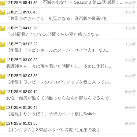
不滅のあなたへ Season3 第12話 感想：..
12月25日 05:41:35
未分類
12月25日 05:00:43
未分類
『片田舎のおっさん、剣聖になる』漫画版の最新8巻..
12月25日 04:00:29
未分類
「5時間寝ただけで16時間くらい寝た感じになる」..
12月25日 03:03:22
未分類
【衝撃】ドラゴンボールのスーパーサイヤ人4、なん..
12月25日 03:00:33
未分類
看護師さん「今は落ち着いた時間だし、多めに休憩し..
12月25日 02:03:38
未分類
【衝撃】ワンピースのゾロがウソップを気に入ってい..
12月25日 02:00:19
未分類
女性「頭痛が酷くて頭触ったらなんか膨らんでるんで..
12月25日 01:30:42
未分類
【速報】サンタぼく、子供のベット横にSwitch..
12月25日 01:03:55
未分類
【キングダム】862話ネタバレ考察 弓兄弟の淡さ..