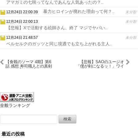
アマガミの七咲ってなんであんな人気あったの？..
暴力ヒロインが廃れた理由って何？..
12月24日 22:00:39
未分類
12月24日 22:00:13
未分類
【悲報】Xで活動する絵師さん、終了 マジでヤバい..
12月24日 21:48:57
未分類
ベルセルクのガッツと同じ境遇でも立ち上がれる主人..
【食戟のソーマ 4期】第6
【悲報】SAOのユージオ
話 感想 寿司職人との真剣
「僕が剣になるッ！」ワイ
勝負！【神ノ皿】
「キリトがそれで戦うの
か？ええやん！」←結果ｗ
ｗｗ（画像あり）
全般ランキング
検
索:
最近の投稿