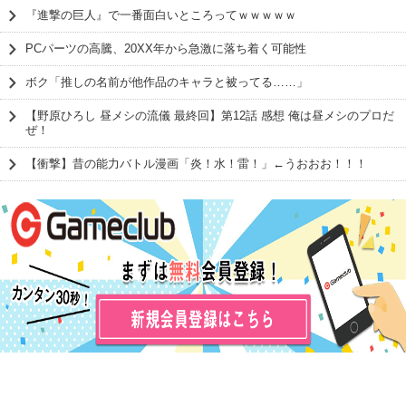
『進撃の巨人』で一番面白いところってｗｗｗｗｗ
PCパーツの高騰、20XX年から急激に落ち着く可能性
ボク「推しの名前が他作品のキャラと被ってる……」
【野原ひろし 昼メシの流儀 最終回】第12話 感想 俺は昼メシのプロだ
ぜ！
【衝撃】昔の能力バトル漫画「炎！水！雷！」←うおおお！！！