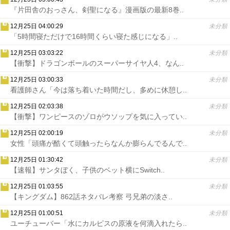
『片田舎のおっさん、剣聖になる』漫画版の最新8巻..
12月25日 04:00:29
未分類
「5時間寝ただけで16時間くらい寝た感じになる」..
12月25日 03:03:22
未分類
【衝撃】ドラゴンボールのスーパーサイヤ人4、なん..
12月25日 03:00:33
未分類
看護師さん「今は落ち着いた時間だし、多めに休憩し..
12月25日 02:03:38
未分類
【衝撃】ワンピースのゾロがウソップを気に入ってい..
12月25日 02:00:19
未分類
女性「頭痛が酷くて頭触ったらなんか膨らんでるんで..
12月25日 01:30:42
未分類
【速報】サンタぼく、子供のベット横にSwitch..
12月25日 01:03:55
未分類
【キングダム】862話ネタバレ考察 弓兄弟の淡さ..
12月25日 01:00:51
未分類
ユーチューバー「水にカルピスの原液を何滴入れたら..