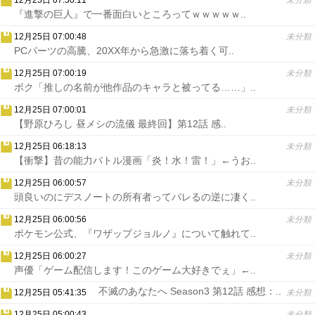
12月25日 07:30:11
未分類
『進撃の巨人』で一番面白いところってｗｗｗｗｗ..
12月25日 07:00:48
未分類
PCパーツの高騰、20XX年から急激に落ち着く可..
12月25日 07:00:19
未分類
ボク「推しの名前が他作品のキャラと被ってる……」..
12月25日 07:00:01
未分類
【野原ひろし 昼メシの流儀 最終回】第12話 感..
12月25日 06:18:13
未分類
【衝撃】昔の能力バトル漫画「炎！水！雷！」←うお..
12月25日 06:00:57
未分類
頭良いのにデスノートの所有者ってバレるの逆に凄く..
12月25日 06:00:56
未分類
ポケモン公式、『ワザップジョルノ』について触れて..
12月25日 06:00:27
未分類
声優「ゲーム配信します！このゲーム大好きでぇ」←..
不滅のあなたへ Season3 第12話 感想：..
12月25日 05:41:35
未分類
12月25日 05:00:43
未分類