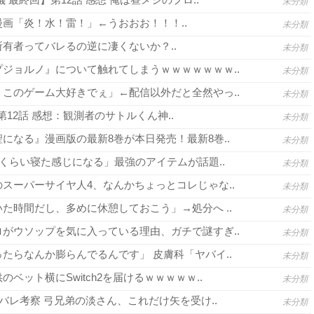
未分類
画「炎！水！雷！」←うおおお！！！..
未分類
有者ってバレるの逆に凄くないか？..
未分類
ジョルノ』について触れてしまうｗｗｗｗｗｗｗ..
未分類
このゲーム大好きでぇ」←配信以外だと全然やっ..
未分類
3 第12話 感想：観測者のサトルくん神..
未分類
になる』漫画版の最新8巻が本日発売！最新8巻..
未分類
間くらい寝た感じになる」最強のアイテムが話題..
未分類
スーパーサイヤ人4、なんかちょっとコレじゃな..
未分類
た時間だし、多めに休憩しておこう」→処分へ ..
未分類
がウソップを気に入っている理由、ガチで謎すぎ..
未分類
たらなんか膨らんでるんです」 皮膚科「ヤバイ..
未分類
ベット横にSwitch2を届けるｗｗｗｗｗ..
未分類
バレ考察 弓兄弟の淡さん、これだけ矢を受け..
未分類