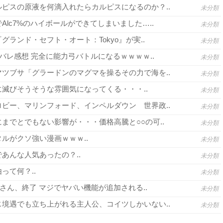
ピスの原液を何滴入れたらカルピスになるのか？..
未分類
lc7%のハイボールができてしまいました…..
未分類
グランド・セフト・オート：Tokyo』が実..
未分類
バレ感想 完全に能力弓バトルになるｗｗｗｗ..
未分類
ツブサ「グラードンのマグマを操るその力で海を..
未分類
滅びそうそうな雰囲気になってくる・・・..
未分類
ビー、マリンフォード、インペルダウン 世界政..
未分類
までとでもない影響が・・・価格高騰と○○の可..
未分類
ルがクソ強い漫画ｗｗｗ..
未分類
あんな人気あったの？..
未分類
って何？..
未分類
さん、終了 マジでヤバい機能が追加される..
未分類
境遇でも立ち上がれる主人公、コイツしかいない..
未分類