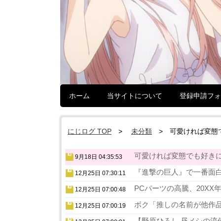
ホーム
当サイトについて
登録申請フォ
にじログ TOP
未分類
可愛ければ変態
可愛ければ変態でも好きにな
9月18日 04:35:53
『進撃の巨人』で一番面白
12月25日 07:30:11
PCパーツの高騰、20XX
12月25日 07:00:48
ボク「推しの名前が他作品
12月25日 07:00:19
【野原ひろし 昼メシの流儀