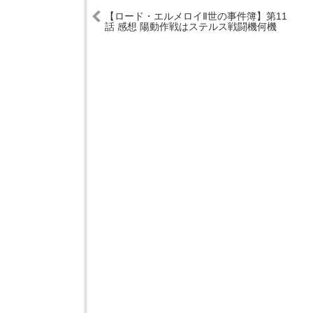
【ロード・エルメロイⅡ世の事件簿】第11
話 感想 陽動作戦はステルス戦闘機何機
分？