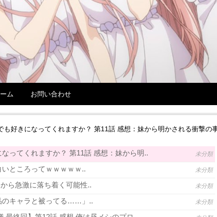
ーム
お問い合わせ
でも好きになってくれますか？ 第11話 感想：妹から明かされる衝撃の
ってくれますか？ 第11話 感想：妹から明..
未分類
いところってｗｗｗｗｗ..
未分類
年から急激に落ち着く可能性..
未分類
のキャラと被ってる……」..
未分類
 最終回】第12話 感想 俺は昼メシのプロ..