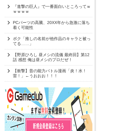
『進撃の巨人』で一番面白いところってｗ
ｗｗｗｗ
PCパーツの高騰、20XX年から急激に落ち
着く可能性
ボク「推しの名前が他作品のキャラと被っ
てる……」
【野原ひろし 昼メシの流儀 最終回】第12
話 感想 俺は昼メシのプロだぜ！
【衝撃】昔の能力バトル漫画「炎！水！
雷！」←うおおお！！！