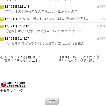
12月24日 22:31:48
未分類
アマガミの七咲ってなんであんな人気あったの？..
暴力ヒロインが廃れた理由って何？..
12月24日 22:00:39
未分類
12月24日 22:00:13
未分類
【悲報】Xで活動する絵師さん、終了 マジでヤバい..
12月24日 21:48:57
未分類
ベルセルクのガッツと同じ境遇でも立ち上がれる主人..
カイジ「やめろ利根川…！
【画像】バンドリの今井リ
電車内でそんなこと…！」
サちゃんってマジで可愛い
よな
全般ランキング
検
索: