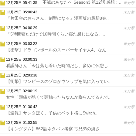
不滅のあなたへ Season3 第12話 感想：..
12月25日 05:41:35
未分類
12月25日 05:00:43
未分類
『片田舎のおっさん、剣聖になる』漫画版の最新8巻..
12月25日 04:00:29
未分類
「5時間寝ただけで16時間くらい寝た感じになる」..
12月25日 03:03:22
未分類
【衝撃】ドラゴンボールのスーパーサイヤ人4、なん..
12月25日 03:00:33
未分類
看護師さん「今は落ち着いた時間だし、多めに休憩し..
12月25日 02:03:38
未分類
【衝撃】ワンピースのゾロがウソップを気に入ってい..
12月25日 02:00:19
未分類
女性「頭痛が酷くて頭触ったらなんか膨らんでるんで..
12月25日 01:30:42
未分類
【速報】サンタぼく、子供のベット横にSwitch..
12月25日 01:03:55
未分類
【キングダム】862話ネタバレ考察 弓兄弟の淡さ..