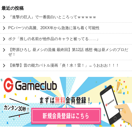
最近の投稿
『進撃の巨人』で一番面白いところってｗｗｗｗｗ
PCパーツの高騰、20XX年から急激に落ち着く可能性
ボク「推しの名前が他作品のキャラと被ってる……」
【野原ひろし 昼メシの流儀 最終回】第12話 感想 俺は昼メシのプロだ
ぜ！
【衝撃】昔の能力バトル漫画「炎！水！雷！」←うおおお！！！