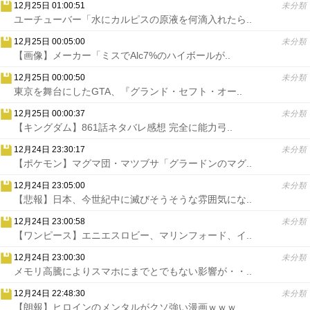
12月25日 01:00:51
未分類
ユーチューバー「水にカルピスの原液を何滴入れたら..
12月25日 00:05:00
未分類
【画像】メーカー「ミスでAlc7%のハイボールが..
12月25日 00:00:50
未分類
東京を舞台にしたGTA、『グランド・セフト・オー..
12月25日 00:00:37
未分類
【キングダム】861話ネタバレ感想 完全に能力弓..
12月24日 23:30:17
未分類
【ポケモン】マグマ団・マツブサ「グラードンのマグ..
12月24日 23:05:00
未分類
【悲報】日本、今世紀中に滅びそうそうな雰囲気にな..
12月24日 23:00:58
未分類
【ワンピース】エニエスロビー、マリンフォード、イ..
12月24日 23:00:30
未分類
メモリ高騰によりスマホにまでとでもない影響が・・..
12月24日 22:48:30
未分類
【朗報】ヒロインのメンタルがクソ強い漫画ｗｗｗ..