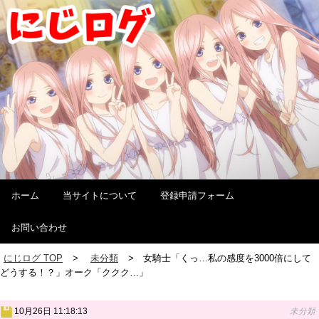
ホーム
当サイトについて
登録申請フォーム
お問い合わせ
にじログ TOP
未分類
女騎士「くっ…私の感度を3000倍にして
どうする！？」オーク「ククク…」
10月26日 11:18:13
未分類