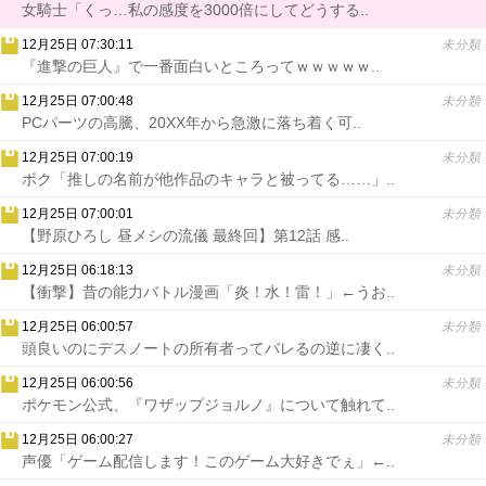
女騎士「くっ…私の感度を3000倍にしてどうする..
12月25日 07:30:11
未分類
『進撃の巨人』で一番面白いところってｗｗｗｗｗ..
12月25日 07:00:48
未分類
PCパーツの高騰、20XX年から急激に落ち着く可..
12月25日 07:00:19
未分類
ボク「推しの名前が他作品のキャラと被ってる……」..
12月25日 07:00:01
未分類
【野原ひろし 昼メシの流儀 最終回】第12話 感..
12月25日 06:18:13
未分類
【衝撃】昔の能力バトル漫画「炎！水！雷！」←うお..
12月25日 06:00:57
未分類
頭良いのにデスノートの所有者ってバレるの逆に凄く..
12月25日 06:00:56
未分類
ポケモン公式、『ワザップジョルノ』について触れて..
12月25日 06:00:27
未分類
声優「ゲーム配信します！このゲーム大好きでぇ」←..