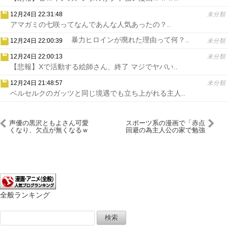
12月24日 22:31:48
未分類
アマガミの七咲ってなんであんな人気あったの？..
暴力ヒロインが廃れた理由って何？..
12月24日 22:00:39
未分類
12月24日 22:00:13
未分類
【悲報】Xで活動する絵師さん、終了 マジでヤバい..
12月24日 21:48:57
未分類
ベルセルクのガッツと同じ境遇でも立ち上がれる主人..
声優の黒沢ともよさん可愛
スポーツ系の漫画で「赤点
くなり、欠点が無くなるｗ
回避の為主人公の家で勉強
ｗｗｗｗｗｗ
合宿」っていうシーンある
じゃん
全般ランキング
検
索: