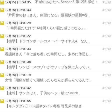
不滅のあなたへ Season3 第12話 感想：..
12月25日 05:41:35
未分類
12月25日 05:00:43
未分類
『片田舎のおっさん、剣聖になる』漫画版の最新8巻..
12月25日 04:00:29
未分類
「5時間寝ただけで16時間くらい寝た感じになる」..
12月25日 03:03:22
未分類
【衝撃】ドラゴンボールのスーパーサイヤ人4、なん..
12月25日 03:00:33
未分類
看護師さん「今は落ち着いた時間だし、多めに休憩し..
12月25日 02:03:38
未分類
【衝撃】ワンピースのゾロがウソップを気に入ってい..
12月25日 02:00:19
未分類
女性「頭痛が酷くて頭触ったらなんか膨らんでるんで..
12月25日 01:30:42
未分類
【速報】サンタぼく、子供のベット横にSwitch..
12月25日 01:03:55
未分類
【キングダム】862話ネタバレ考察 弓兄弟の淡さ..