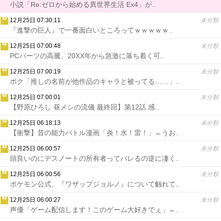
小説「Re:ゼロから始める異世界生活 Ex4」が..
12月25日 07:30:11
未分類
『進撃の巨人』で一番面白いところってｗｗｗｗｗ..
12月25日 07:00:48
未分類
PCパーツの高騰、20XX年から急激に落ち着く可..
12月25日 07:00:19
未分類
ボク「推しの名前が他作品のキャラと被ってる……」..
12月25日 07:00:01
未分類
【野原ひろし 昼メシの流儀 最終回】第12話 感..
12月25日 06:18:13
未分類
【衝撃】昔の能力バトル漫画「炎！水！雷！」←うお..
12月25日 06:00:57
未分類
頭良いのにデスノートの所有者ってバレるの逆に凄く..
12月25日 06:00:56
未分類
ポケモン公式、『ワザップジョルノ』について触れて..
12月25日 06:00:27
未分類
声優「ゲーム配信します！このゲーム大好きでぇ」←..