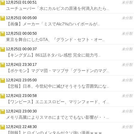
12月25日 01:00:51
未分類
ユーチューバー「水にカルピスの原液を何滴入れたら..
12月25日 00:05:00
未分類
【画像】メーカー「ミスでAlc7%のハイボールが..
12月25日 00:00:50
未分類
東京を舞台にしたGTA、『グランド・セフト・オー..
12月25日 00:00:37
未分類
【キングダム】861話ネタバレ感想 完全に能力弓..
12月24日 23:30:17
未分類
【ポケモン】マグマ団・マツブサ「グラードンのマグ..
12月24日 23:05:00
未分類
【悲報】日本、今世紀中に滅びそうそうな雰囲気にな..
12月24日 23:00:58
未分類
【ワンピース】エニエスロビー、マリンフォード、イ..
12月24日 23:00:30
未分類
メモリ高騰によりスマホにまでとでもない影響が・・..
12月24日 22:48:30
未分類
【朗報】ヒロインのメンタルがクソ強い漫画ｗｗｗ..