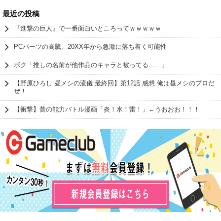
最近の投稿
『進撃の巨人』で一番面白いところってｗｗｗｗｗ
PCパーツの高騰、20XX年から急激に落ち着く可能性
ボク「推しの名前が他作品のキャラと被ってる……」
【野原ひろし 昼メシの流儀 最終回】第12話 感想 俺は昼メシのプロだ
ぜ！
【衝撃】昔の能力バトル漫画「炎！水！雷！」←うおおお！！！