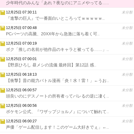
少年時代のみんな「あれ？夜なのにアニメやってる…..
12月25日 07:30:11
未分類
『進撃の巨人』で一番面白いところってｗｗｗｗｗ..
12月25日 07:00:48
未分類
PCパーツの高騰、20XX年から急激に落ち着く可..
12月25日 07:00:19
未分類
ボク「推しの名前が他作品のキャラと被ってる……」..
12月25日 07:00:01
未分類
【野原ひろし 昼メシの流儀 最終回】第12話 感..
12月25日 06:18:13
未分類
【衝撃】昔の能力バトル漫画「炎！水！雷！」←うお..
12月25日 06:00:57
未分類
頭良いのにデスノートの所有者ってバレるの逆に凄く..
12月25日 06:00:56
未分類
ポケモン公式、『ワザップジョルノ』について触れて..
12月25日 06:00:27
未分類
声優「ゲーム配信します！このゲーム大好きでぇ」←..