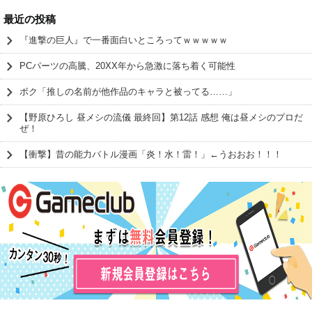
最近の投稿
『進撃の巨人』で一番面白いところってｗｗｗｗｗ
PCパーツの高騰、20XX年から急激に落ち着く可能性
ボク「推しの名前が他作品のキャラと被ってる……」
【野原ひろし 昼メシの流儀 最終回】第12話 感想 俺は昼メシのプロだ
ぜ！
【衝撃】昔の能力バトル漫画「炎！水！雷！」←うおおお！！！