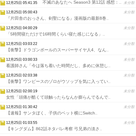
不滅のあなたへ Season3 第12話 感想：..
12月25日 05:41:35
未分類
12月25日 05:00:43
未分類
『片田舎のおっさん、剣聖になる』漫画版の最新8巻..
12月25日 04:00:29
未分類
「5時間寝ただけで16時間くらい寝た感じになる」..
12月25日 03:03:22
未分類
【衝撃】ドラゴンボールのスーパーサイヤ人4、なん..
12月25日 03:00:33
未分類
看護師さん「今は落ち着いた時間だし、多めに休憩し..
12月25日 02:03:38
未分類
【衝撃】ワンピースのゾロがウソップを気に入ってい..
12月25日 02:00:19
未分類
女性「頭痛が酷くて頭触ったらなんか膨らんでるんで..
12月25日 01:30:42
未分類
【速報】サンタぼく、子供のベット横にSwitch..
12月25日 01:03:55
未分類
【キングダム】862話ネタバレ考察 弓兄弟の淡さ..