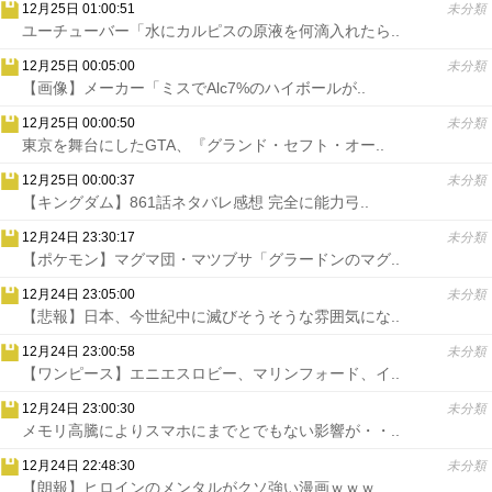
12月25日 01:00:51
未分類
ユーチューバー「水にカルピスの原液を何滴入れたら..
12月25日 00:05:00
未分類
【画像】メーカー「ミスでAlc7%のハイボールが..
12月25日 00:00:50
未分類
東京を舞台にしたGTA、『グランド・セフト・オー..
12月25日 00:00:37
未分類
【キングダム】861話ネタバレ感想 完全に能力弓..
12月24日 23:30:17
未分類
【ポケモン】マグマ団・マツブサ「グラードンのマグ..
12月24日 23:05:00
未分類
【悲報】日本、今世紀中に滅びそうそうな雰囲気にな..
12月24日 23:00:58
未分類
【ワンピース】エニエスロビー、マリンフォード、イ..
12月24日 23:00:30
未分類
メモリ高騰によりスマホにまでとでもない影響が・・..
12月24日 22:48:30
未分類
【朗報】ヒロインのメンタルがクソ強い漫画ｗｗｗ..