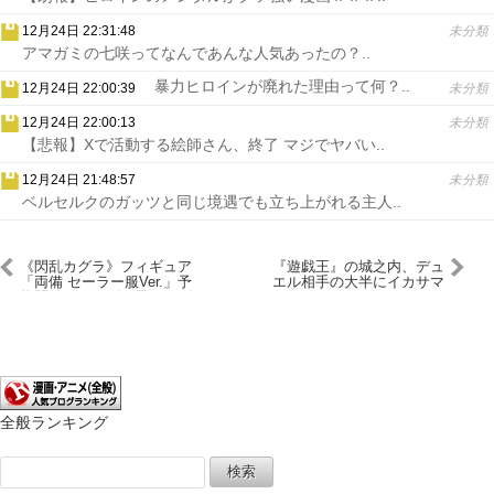
12月24日 22:31:48
未分類
アマガミの七咲ってなんであんな人気あったの？..
暴力ヒロインが廃れた理由って何？..
12月24日 22:00:39
未分類
12月24日 22:00:13
未分類
【悲報】Xで活動する絵師さん、終了 マジでヤバい..
12月24日 21:48:57
未分類
ベルセルクのガッツと同じ境遇でも立ち上がれる主人..
《閃乱カグラ》フィギュア
『遊戯王』の城之内、デュ
「両備 セーラー服Ver.」予
エル相手の大半にイカサマ
約開始！グラビア風ポーズ
される
への戸惑いが、可愛らしさ
を一層引き立てます
全般ランキング
検
索: