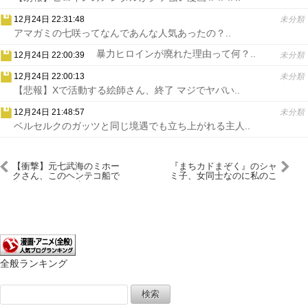
12月24日 22:31:48
未分類
アマガミの七咲ってなんであんな人気あったの？..
暴力ヒロインが廃れた理由って何？..
12月24日 22:00:39
未分類
12月24日 22:00:13
未分類
【悲報】Xで活動する絵師さん、終了 マジでヤバい..
12月24日 21:48:57
未分類
ベルセルクのガッツと同じ境遇でも立ち上がれる主人..
【衝撃】元七武海のミホー
『まちカドまぞく』のシャ
クさん、このヘンテコ船で
ミ子、女同士なのに私のこ
海軍にケンカを売ってしま
とが好きすぎる
うｗｗｗ（画像あり）
全般ランキング
検
索: