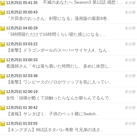
不滅のあなたへ Season3 第12話 感想：..
12月25日 05:41:35
未分類
12月25日 05:00:43
未分類
『片田舎のおっさん、剣聖になる』漫画版の最新8巻..
12月25日 04:00:29
未分類
「5時間寝ただけで16時間くらい寝た感じになる」..
12月25日 03:03:22
未分類
【衝撃】ドラゴンボールのスーパーサイヤ人4、なん..
12月25日 03:00:33
未分類
看護師さん「今は落ち着いた時間だし、多めに休憩し..
12月25日 02:03:38
未分類
【衝撃】ワンピースのゾロがウソップを気に入ってい..
12月25日 02:00:19
未分類
女性「頭痛が酷くて頭触ったらなんか膨らんでるんで..
12月25日 01:30:42
未分類
【速報】サンタぼく、子供のベット横にSwitch..
12月25日 01:03:55
未分類
【キングダム】862話ネタバレ考察 弓兄弟の淡さ..