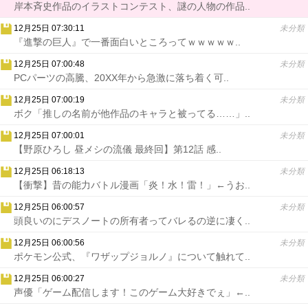
岸本斉史作品のイラストコンテスト、謎の人物の作品..
12月25日 07:30:11
未分類
『進撃の巨人』で一番面白いところってｗｗｗｗｗ..
12月25日 07:00:48
未分類
PCパーツの高騰、20XX年から急激に落ち着く可..
12月25日 07:00:19
未分類
ボク「推しの名前が他作品のキャラと被ってる……」..
12月25日 07:00:01
未分類
【野原ひろし 昼メシの流儀 最終回】第12話 感..
12月25日 06:18:13
未分類
【衝撃】昔の能力バトル漫画「炎！水！雷！」←うお..
12月25日 06:00:57
未分類
頭良いのにデスノートの所有者ってバレるの逆に凄く..
12月25日 06:00:56
未分類
ポケモン公式、『ワザップジョルノ』について触れて..
12月25日 06:00:27
未分類
声優「ゲーム配信します！このゲーム大好きでぇ」←..