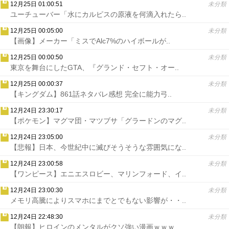
12月25日 01:00:51
未分類
ユーチューバー「水にカルピスの原液を何滴入れたら..
12月25日 00:05:00
未分類
【画像】メーカー「ミスでAlc7%のハイボールが..
12月25日 00:00:50
未分類
東京を舞台にしたGTA、『グランド・セフト・オー..
12月25日 00:00:37
未分類
【キングダム】861話ネタバレ感想 完全に能力弓..
12月24日 23:30:17
未分類
【ポケモン】マグマ団・マツブサ「グラードンのマグ..
12月24日 23:05:00
未分類
【悲報】日本、今世紀中に滅びそうそうな雰囲気にな..
12月24日 23:00:58
未分類
【ワンピース】エニエスロビー、マリンフォード、イ..
12月24日 23:00:30
未分類
メモリ高騰によりスマホにまでとでもない影響が・・..
12月24日 22:48:30
未分類
【朗報】ヒロインのメンタルがクソ強い漫画ｗｗｗ..