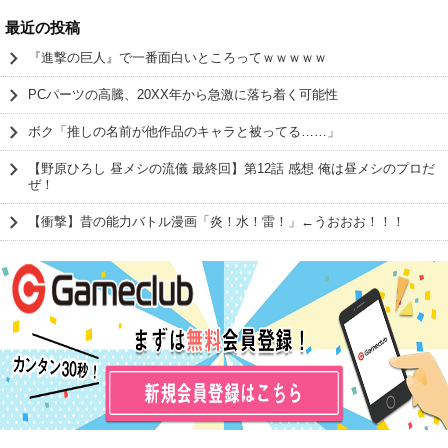
最近の投稿
『進撃の巨人』で一番面白いところってｗｗｗｗｗ
PCパーツの高騰、20XX年から急激に落ち着く可能性
ボク「推しの名前が他作品のキャラと被ってる……」
【野原ひろし 昼メシの流儀 最終回】第12話 感想 俺は昼メシのプロだ
ぜ！
【衝撃】昔の能力バトル漫画「炎！水！雷！」←うおおお！！！