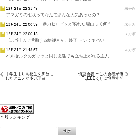
12月24日 22:31:48
未分類
アマガミの七咲ってなんであんな人気あったの？..
暴力ヒロインが廃れた理由って何？..
12月24日 22:00:39
未分類
12月24日 22:00:13
未分類
【悲報】Xで活動する絵師さん、終了 マジでヤバい..
12月24日 21:48:57
未分類
ベルセルクのガッツと同じ境遇でも立ち上がれる主人..
中学生より高校生を舞台に
慎重勇者 〜この勇者が俺
したアニメが多い理由
TUEEEくせに慎重すぎ
る〜 第6話「竜王なのにズ
ルすぎる」レビュー・感想
全般ランキング
検
索: