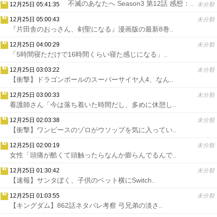
不滅のあなたへ Season3 第12話 感想：..
12月25日 05:41:35
未分類
12月25日 05:00:43
未分類
『片田舎のおっさん、剣聖になる』漫画版の最新8巻..
12月25日 04:00:29
未分類
「5時間寝ただけで16時間くらい寝た感じになる」..
12月25日 03:03:22
未分類
【衝撃】ドラゴンボールのスーパーサイヤ人4、なん..
12月25日 03:00:33
未分類
看護師さん「今は落ち着いた時間だし、多めに休憩し..
12月25日 02:03:38
未分類
【衝撃】ワンピースのゾロがウソップを気に入ってい..
12月25日 02:00:19
未分類
女性「頭痛が酷くて頭触ったらなんか膨らんでるんで..
12月25日 01:30:42
未分類
【速報】サンタぼく、子供のベット横にSwitch..
12月25日 01:03:55
未分類
【キングダム】862話ネタバレ考察 弓兄弟の淡さ..