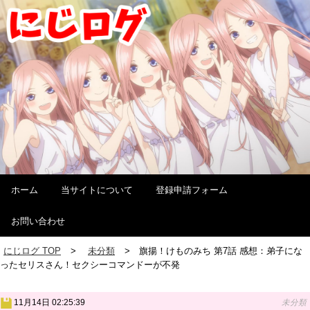
ホーム
当サイトについて
登録申請フォーム
お問い合わせ
にじログ TOP
未分類
旗揚！けものみち 第7話 感想：弟子にな
ったセリスさん！セクシーコマンドーが不発
11月14日 02:25:39
未分類