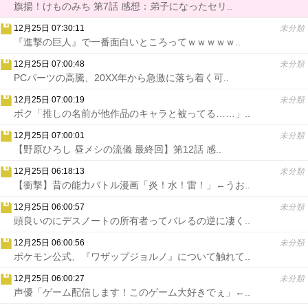
旗揚！けものみち 第7話 感想：弟子になったセリ..
12月25日 07:30:11
未分類
『進撃の巨人』で一番面白いところってｗｗｗｗｗ..
12月25日 07:00:48
未分類
PCパーツの高騰、20XX年から急激に落ち着く可..
12月25日 07:00:19
未分類
ボク「推しの名前が他作品のキャラと被ってる……」..
12月25日 07:00:01
未分類
【野原ひろし 昼メシの流儀 最終回】第12話 感..
12月25日 06:18:13
未分類
【衝撃】昔の能力バトル漫画「炎！水！雷！」←うお..
12月25日 06:00:57
未分類
頭良いのにデスノートの所有者ってバレるの逆に凄く..
12月25日 06:00:56
未分類
ポケモン公式、『ワザップジョルノ』について触れて..
12月25日 06:00:27
未分類
声優「ゲーム配信します！このゲーム大好きでぇ」←..