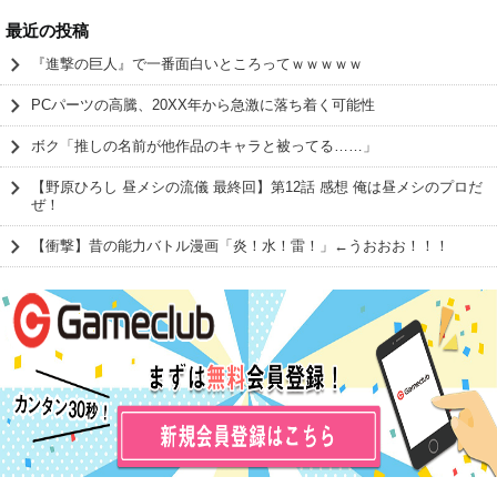
最近の投稿
『進撃の巨人』で一番面白いところってｗｗｗｗｗ
PCパーツの高騰、20XX年から急激に落ち着く可能性
ボク「推しの名前が他作品のキャラと被ってる……」
【野原ひろし 昼メシの流儀 最終回】第12話 感想 俺は昼メシのプロだ
ぜ！
【衝撃】昔の能力バトル漫画「炎！水！雷！」←うおおお！！！