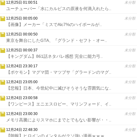
12月25日 01:00:51
未分類
ユーチューバー「水にカルピスの原液を何滴入れたら..
12月25日 00:05:00
未分類
【画像】メーカー「ミスでAlc7%のハイボールが..
12月25日 00:00:50
未分類
東京を舞台にしたGTA、『グランド・セフト・オー..
12月25日 00:00:37
未分類
【キングダム】861話ネタバレ感想 完全に能力弓..
12月24日 23:30:17
未分類
【ポケモン】マグマ団・マツブサ「グラードンのマグ..
12月24日 23:05:00
未分類
【悲報】日本、今世紀中に滅びそうそうな雰囲気にな..
12月24日 23:00:58
未分類
【ワンピース】エニエスロビー、マリンフォード、イ..
12月24日 23:00:30
未分類
メモリ高騰によりスマホにまでとでもない影響が・・..
12月24日 22:48:30
未分類
【朗報】ヒロインのメンタルがクソ強い漫画ｗｗｗ..