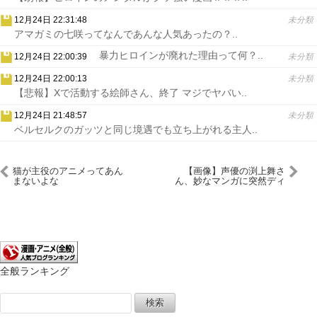
12月24日 22:31:48
未分類
アマガミの七咲ってなんであんな人気あったの？..
暴力ヒロインが廃れた理由って何？..
12月24日 22:00:39
未分類
12月24日 22:00:13
未分類
【悲報】Xで活動する絵師さん、終了 マジでヤバい..
12月24日 21:48:57
未分類
ベルセルクのガッツと同じ境遇でも立ち上がれる主人..
猫が主役のアニメってあん
【画像】声優の渕上舞さ
まないよな
ん、妙なマンガに突然ディ
スられる
全般ランキング
検
索: