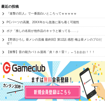
最近の投稿
『進撃の巨人』で一番面白いところってｗｗｗｗｗ
PCパーツの高騰、20XX年から急激に落ち着く可能性
ボク「推しの名前が他作品のキャラと被ってる……」
【野原ひろし 昼メシの流儀 最終回】第12話 感想 俺は昼メシのプロだ
ぜ！
【衝撃】昔の能力バトル漫画「炎！水！雷！」←うおおお！！！