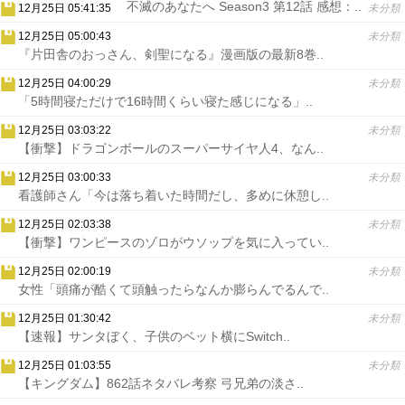
不滅のあなたへ Season3 第12話 感想：..
12月25日 05:41:35
未分類
12月25日 05:00:43
未分類
『片田舎のおっさん、剣聖になる』漫画版の最新8巻..
12月25日 04:00:29
未分類
「5時間寝ただけで16時間くらい寝た感じになる」..
12月25日 03:03:22
未分類
【衝撃】ドラゴンボールのスーパーサイヤ人4、なん..
12月25日 03:00:33
未分類
看護師さん「今は落ち着いた時間だし、多めに休憩し..
12月25日 02:03:38
未分類
【衝撃】ワンピースのゾロがウソップを気に入ってい..
12月25日 02:00:19
未分類
女性「頭痛が酷くて頭触ったらなんか膨らんでるんで..
12月25日 01:30:42
未分類
【速報】サンタぼく、子供のベット横にSwitch..
12月25日 01:03:55
未分類
【キングダム】862話ネタバレ考察 弓兄弟の淡さ..