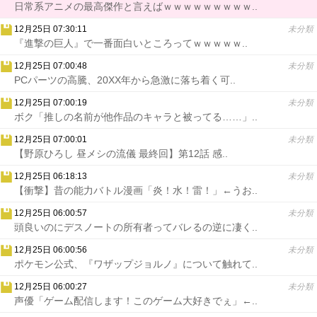
日常系アニメの最高傑作と言えばｗｗｗｗｗｗｗｗｗ..
12月25日 07:30:11
未分類
『進撃の巨人』で一番面白いところってｗｗｗｗｗ..
12月25日 07:00:48
未分類
PCパーツの高騰、20XX年から急激に落ち着く可..
12月25日 07:00:19
未分類
ボク「推しの名前が他作品のキャラと被ってる……」..
12月25日 07:00:01
未分類
【野原ひろし 昼メシの流儀 最終回】第12話 感..
12月25日 06:18:13
未分類
【衝撃】昔の能力バトル漫画「炎！水！雷！」←うお..
12月25日 06:00:57
未分類
頭良いのにデスノートの所有者ってバレるの逆に凄く..
12月25日 06:00:56
未分類
ポケモン公式、『ワザップジョルノ』について触れて..
12月25日 06:00:27
未分類
声優「ゲーム配信します！このゲーム大好きでぇ」←..