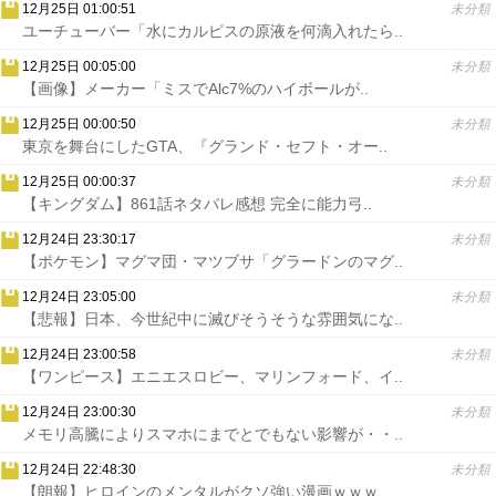
12月25日 01:00:51
未分類
ユーチューバー「水にカルピスの原液を何滴入れたら..
12月25日 00:05:00
未分類
【画像】メーカー「ミスでAlc7%のハイボールが..
12月25日 00:00:50
未分類
東京を舞台にしたGTA、『グランド・セフト・オー..
12月25日 00:00:37
未分類
【キングダム】861話ネタバレ感想 完全に能力弓..
12月24日 23:30:17
未分類
【ポケモン】マグマ団・マツブサ「グラードンのマグ..
12月24日 23:05:00
未分類
【悲報】日本、今世紀中に滅びそうそうな雰囲気にな..
12月24日 23:00:58
未分類
【ワンピース】エニエスロビー、マリンフォード、イ..
12月24日 23:00:30
未分類
メモリ高騰によりスマホにまでとでもない影響が・・..
12月24日 22:48:30
未分類
【朗報】ヒロインのメンタルがクソ強い漫画ｗｗｗ..