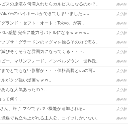
ピスの原液を何滴入れたらカルピスになるのか？..
未分類
lc7%のハイボールができてしまいました…..
未分類
グランド・セフト・オート：Tokyo』が実..
未分類
バレ感想 完全に能力弓バトルになるｗｗｗｗ..
未分類
ツブサ「グラードンのマグマを操るその力で海を..
未分類
滅びそうそうな雰囲気になってくる・・・..
未分類
ビー、マリンフォード、インペルダウン 世界政..
未分類
までとでもない影響が・・・価格高騰と○○の可..
未分類
ルがクソ強い漫画ｗｗｗ..
未分類
あんな人気あったの？..
未分類
って何？..
未分類
さん、終了 マジでヤバい機能が追加される..
未分類
境遇でも立ち上がれる主人公、コイツしかいない..
未分類