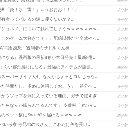
未分類
画「炎！水！雷！」←うおおお！！！..
未分類
有者ってバレるの逆に凄くないか？..
未分類
ジョルノ』について触れてしまうｗｗｗｗｗｗｗ..
未分類
このゲーム大好きでぇ」←配信以外だと全然やっ..
未分類
3 第12話 感想：観測者のサトルくん神..
未分類
になる』漫画版の最新8巻が本日発売！最新8巻..
未分類
間くらい寝た感じになる」最強のアイテムが話題..
未分類
スーパーサイヤ人4、なんかちょっとコレじゃな..
未分類
た時間だし、多めに休憩しておこう」→処分へ ..
未分類
がウソップを気に入っている理由、ガチで謎すぎ..
未分類
たらなんか膨らんでるんです」 皮膚科「ヤバイ..
未分類
ベット横にSwitch2を届けるｗｗｗｗｗ..
未分類
バレ考察 弓兄弟の淡さん、これだけ矢を受け..
未分類