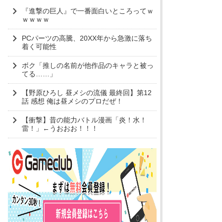
『進撃の巨人』で一番面白いところってｗ
ｗｗｗｗ
PCパーツの高騰、20XX年から急激に落ち
着く可能性
ボク「推しの名前が他作品のキャラと被っ
てる……」
【野原ひろし 昼メシの流儀 最終回】第12
話 感想 俺は昼メシのプロだぜ！
【衝撃】昔の能力バトル漫画「炎！水！
雷！」←うおおお！！！