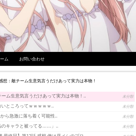
ーム
お問い合わせ
話 感想：敵チーム生意気言うだけあって実力は本物！
チーム生意気言うだけあって実力は本物！..
未分類
いところってｗｗｗｗｗ..
未分類
年から急激に落ち着く可能性..
未分類
のキャラと被ってる……」..
未分類
 最終回】第12話 感想 俺は昼メシのプロ..