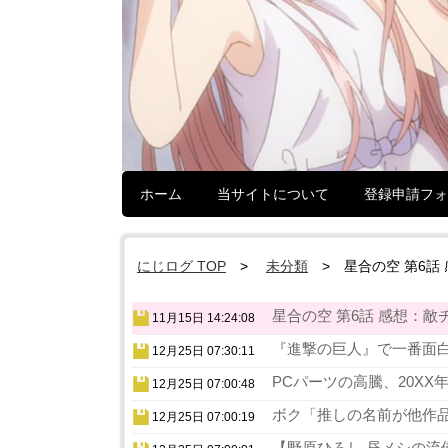
ホーム
当サイトについて
登録申請フォ
にじログ TOP
未分類
星合の空 第6
星合の空 第6話 感想：敵
11月15日 14:24:08
『進撃の巨人』で一番面白
12月25日 07:30:11
PCパーツの高騰、20XX
12月25日 07:00:48
ボク「推しの名前が他作品
12月25日 07:00:19
【野原ひろし 昼メシの流儀