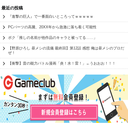
最近の投稿
『進撃の巨人』で一番面白いところってｗｗｗｗｗ
PCパーツの高騰、20XX年から急激に落ち着く可能性
ボク「推しの名前が他作品のキャラと被ってる……」
【野原ひろし 昼メシの流儀 最終回】第12話 感想 俺は昼メシのプロだ
ぜ！
【衝撃】昔の能力バトル漫画「炎！水！雷！」←うおおお！！！