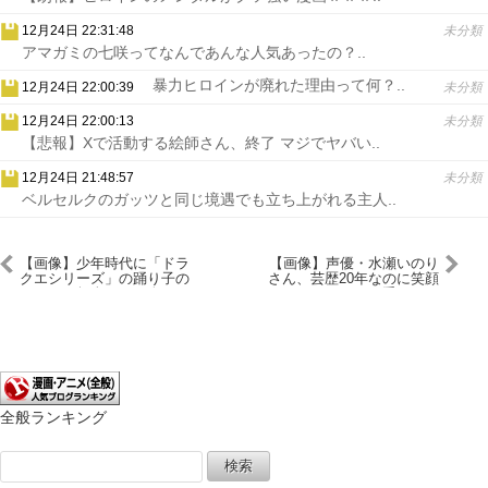
12月24日 22:31:48
未分類
アマガミの七咲ってなんであんな人気あったの？..
暴力ヒロインが廃れた理由って何？..
12月24日 22:00:39
未分類
12月24日 22:00:13
未分類
【悲報】Xで活動する絵師さん、終了 マジでヤバい..
12月24日 21:48:57
未分類
ベルセルクのガッツと同じ境遇でも立ち上がれる主人..
【画像】少年時代に「ドラ
【画像】声優・水瀬いのり
クエシリーズ」の踊り子の
さん、芸歴20年なのに笑顔
服とかで興奮してた人ｗｗ
が下手すぎる
ｗｗｗｗｗ
全般ランキング
検
索: