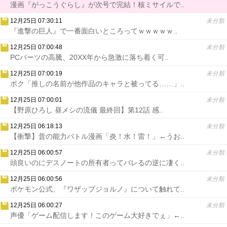
漫画『がっこうぐらし』が次号で完結！核ミサイルで..
12月25日 07:30:11
未分類
『進撃の巨人』で一番面白いところってｗｗｗｗｗ..
12月25日 07:00:48
未分類
PCパーツの高騰、20XX年から急激に落ち着く可..
12月25日 07:00:19
未分類
ボク「推しの名前が他作品のキャラと被ってる……」..
12月25日 07:00:01
未分類
【野原ひろし 昼メシの流儀 最終回】第12話 感..
12月25日 06:18:13
未分類
【衝撃】昔の能力バトル漫画「炎！水！雷！」←うお..
12月25日 06:00:57
未分類
頭良いのにデスノートの所有者ってバレるの逆に凄く..
12月25日 06:00:56
未分類
ポケモン公式、『ワザップジョルノ』について触れて..
12月25日 06:00:27
未分類
声優「ゲーム配信します！このゲーム大好きでぇ」←..