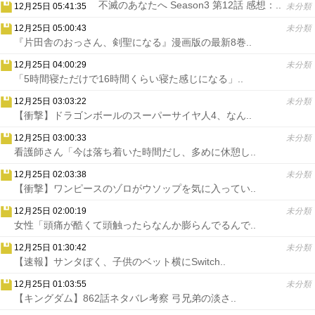
不滅のあなたへ Season3 第12話 感想：..
12月25日 05:41:35
未分類
12月25日 05:00:43
未分類
『片田舎のおっさん、剣聖になる』漫画版の最新8巻..
12月25日 04:00:29
未分類
「5時間寝ただけで16時間くらい寝た感じになる」..
12月25日 03:03:22
未分類
【衝撃】ドラゴンボールのスーパーサイヤ人4、なん..
12月25日 03:00:33
未分類
看護師さん「今は落ち着いた時間だし、多めに休憩し..
12月25日 02:03:38
未分類
【衝撃】ワンピースのゾロがウソップを気に入ってい..
12月25日 02:00:19
未分類
女性「頭痛が酷くて頭触ったらなんか膨らんでるんで..
12月25日 01:30:42
未分類
【速報】サンタぼく、子供のベット横にSwitch..
12月25日 01:03:55
未分類
【キングダム】862話ネタバレ考察 弓兄弟の淡さ..