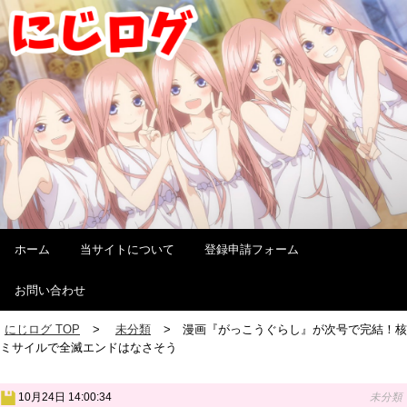
ホーム
当サイトについて
登録申請フォーム
お問い合わせ
にじログ TOP
未分類
漫画『がっこうぐらし』が次号で完結！核
ミサイルで全滅エンドはなさそう
10月24日 14:00:34
未分類