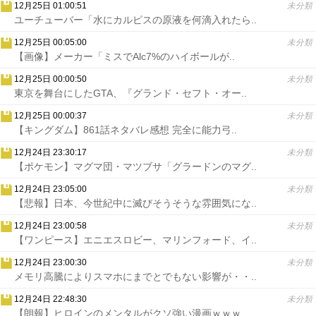
12月25日 01:00:51
未分類
ユーチューバー「水にカルピスの原液を何滴入れたら..
12月25日 00:05:00
未分類
【画像】メーカー「ミスでAlc7%のハイボールが..
12月25日 00:00:50
未分類
東京を舞台にしたGTA、『グランド・セフト・オー..
12月25日 00:00:37
未分類
【キングダム】861話ネタバレ感想 完全に能力弓..
12月24日 23:30:17
未分類
【ポケモン】マグマ団・マツブサ「グラードンのマグ..
12月24日 23:05:00
未分類
【悲報】日本、今世紀中に滅びそうそうな雰囲気にな..
12月24日 23:00:58
未分類
【ワンピース】エニエスロビー、マリンフォード、イ..
12月24日 23:00:30
未分類
メモリ高騰によりスマホにまでとでもない影響が・・..
12月24日 22:48:30
未分類
【朗報】ヒロインのメンタルがクソ強い漫画ｗｗｗ..