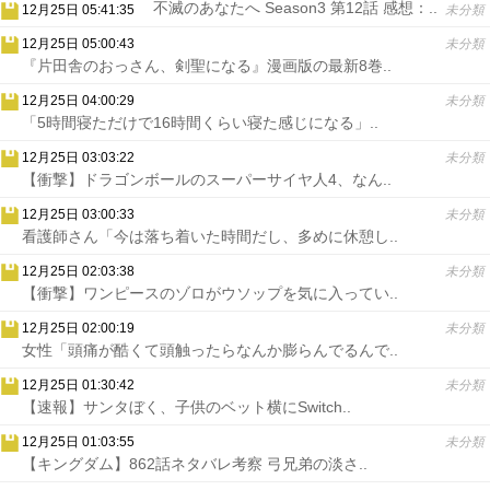
不滅のあなたへ Season3 第12話 感想：..
12月25日 05:41:35
未分類
12月25日 05:00:43
未分類
『片田舎のおっさん、剣聖になる』漫画版の最新8巻..
12月25日 04:00:29
未分類
「5時間寝ただけで16時間くらい寝た感じになる」..
12月25日 03:03:22
未分類
【衝撃】ドラゴンボールのスーパーサイヤ人4、なん..
12月25日 03:00:33
未分類
看護師さん「今は落ち着いた時間だし、多めに休憩し..
12月25日 02:03:38
未分類
【衝撃】ワンピースのゾロがウソップを気に入ってい..
12月25日 02:00:19
未分類
女性「頭痛が酷くて頭触ったらなんか膨らんでるんで..
12月25日 01:30:42
未分類
【速報】サンタぼく、子供のベット横にSwitch..
12月25日 01:03:55
未分類
【キングダム】862話ネタバレ考察 弓兄弟の淡さ..