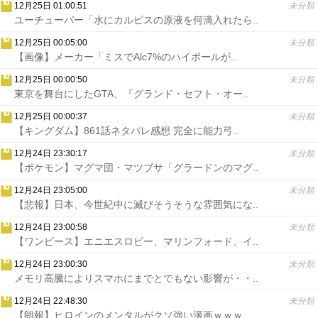
12月25日 01:00:51
未分類
ユーチューバー「水にカルピスの原液を何滴入れたら..
12月25日 00:05:00
未分類
【画像】メーカー「ミスでAlc7%のハイボールが..
12月25日 00:00:50
未分類
東京を舞台にしたGTA、『グランド・セフト・オー..
12月25日 00:00:37
未分類
【キングダム】861話ネタバレ感想 完全に能力弓..
12月24日 23:30:17
未分類
【ポケモン】マグマ団・マツブサ「グラードンのマグ..
12月24日 23:05:00
未分類
【悲報】日本、今世紀中に滅びそうそうな雰囲気にな..
12月24日 23:00:58
未分類
【ワンピース】エニエスロビー、マリンフォード、イ..
12月24日 23:00:30
未分類
メモリ高騰によりスマホにまでとでもない影響が・・..
12月24日 22:48:30
未分類
【朗報】ヒロインのメンタルがクソ強い漫画ｗｗｗ..