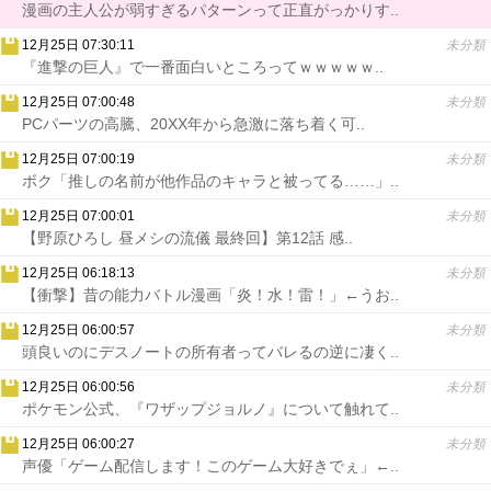
漫画の主人公が弱すぎるパターンって正直がっかりす..
12月25日 07:30:11
未分類
『進撃の巨人』で一番面白いところってｗｗｗｗｗ..
12月25日 07:00:48
未分類
PCパーツの高騰、20XX年から急激に落ち着く可..
12月25日 07:00:19
未分類
ボク「推しの名前が他作品のキャラと被ってる……」..
12月25日 07:00:01
未分類
【野原ひろし 昼メシの流儀 最終回】第12話 感..
12月25日 06:18:13
未分類
【衝撃】昔の能力バトル漫画「炎！水！雷！」←うお..
12月25日 06:00:57
未分類
頭良いのにデスノートの所有者ってバレるの逆に凄く..
12月25日 06:00:56
未分類
ポケモン公式、『ワザップジョルノ』について触れて..
12月25日 06:00:27
未分類
声優「ゲーム配信します！このゲーム大好きでぇ」←..