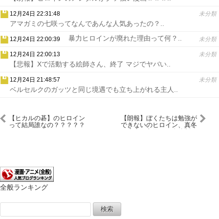
12月24日 22:31:48
未分類
アマガミの七咲ってなんであんな人気あったの？..
暴力ヒロインが廃れた理由って何？..
12月24日 22:00:39
未分類
12月24日 22:00:13
未分類
【悲報】Xで活動する絵師さん、終了 マジでヤバい..
12月24日 21:48:57
未分類
ベルセルクのガッツと同じ境遇でも立ち上がれる主人..
【ヒカルの碁】のヒロイン
【朗報】ぼくたちは勉強が
って結局誰なの？？？？？
できないのヒロイン、真冬
先生と文乃の２人体制へ
全般ランキング
検
索: