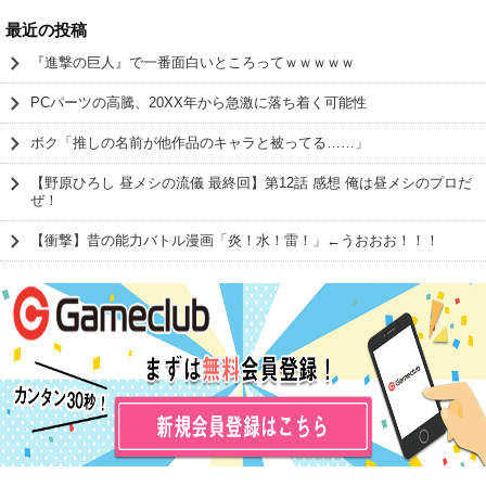
最近の投稿
『進撃の巨人』で一番面白いところってｗｗｗｗｗ
PCパーツの高騰、20XX年から急激に落ち着く可能性
ボク「推しの名前が他作品のキャラと被ってる……」
【野原ひろし 昼メシの流儀 最終回】第12話 感想 俺は昼メシのプロだ
ぜ！
【衝撃】昔の能力バトル漫画「炎！水！雷！」←うおおお！！！