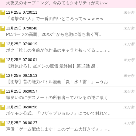
犬夜叉のオープニング、今みてもクオリティが高いｗ..
12月25日 07:30:11
未分類
『進撃の巨人』で一番面白いところってｗｗｗｗｗ..
12月25日 07:00:48
未分類
PCパーツの高騰、20XX年から急激に落ち着く可..
12月25日 07:00:19
未分類
ボク「推しの名前が他作品のキャラと被ってる……」..
12月25日 07:00:01
未分類
【野原ひろし 昼メシの流儀 最終回】第12話 感..
12月25日 06:18:13
未分類
【衝撃】昔の能力バトル漫画「炎！水！雷！」←うお..
12月25日 06:00:57
未分類
頭良いのにデスノートの所有者ってバレるの逆に凄く..
12月25日 06:00:56
未分類
ポケモン公式、『ワザップジョルノ』について触れて..
12月25日 06:00:27
未分類
声優「ゲーム配信します！このゲーム大好きでぇ」←..