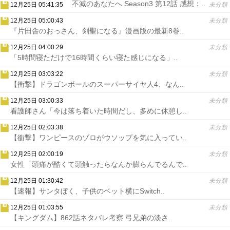
不滅のあなたへ Season3 第12話 感想：..
12月25日 05:41:35
未分類
12月25日 05:00:43
未分類
『片田舎のおっさん、剣聖になる』漫画版の最新8巻..
12月25日 04:00:29
未分類
「5時間寝ただけで16時間くらい寝た感じになる」..
12月25日 03:03:22
未分類
【衝撃】ドラゴンボールのスーパーサイヤ人4、なん..
12月25日 03:00:33
未分類
看護師さん「今は落ち着いた時間だし、多めに休憩し..
12月25日 02:03:38
未分類
【衝撃】ワンピースのゾロがウソップを気に入ってい..
12月25日 02:00:19
未分類
女性「頭痛が酷くて頭触ったらなんか膨らんでるんで..
12月25日 01:30:42
未分類
【速報】サンタぼく、子供のベット横にSwitch..
12月25日 01:03:55
未分類
【キングダム】862話ネタバレ考察 弓兄弟の淡さ..