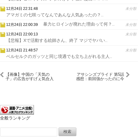
12月24日 22:31:48
未分類
アマガミの七咲ってなんであんな人気あったの？..
暴力ヒロインが廃れた理由って何？..
12月24日 22:00:39
未分類
12月24日 22:00:13
未分類
【悲報】Xで活動する絵師さん、終了 マジでヤバい..
12月24日 21:48:57
未分類
ベルセルクのガッツと同じ境遇でも立ち上がれる主人..
【画像】中国の「天気の
アサシンズプライド 第5話
子」の広告がすげぇ気合入
感想：前回強かったのに今
っててヤバいｗｗｗｗ
回あっさり負けちゃった！
全般ランキング
検
索: