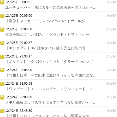
12月25日 01:00:51
未分類
ユーチューバー「水にカルピスの原液を何滴入れたら..
12月25日 00:05:00
未分類
【画像】メーカー「ミスでAlc7%のハイボールが..
12月25日 00:00:50
未分類
東京を舞台にしたGTA、『グランド・セフト・オー..
12月25日 00:00:37
未分類
【キングダム】861話ネタバレ感想 完全に能力弓..
12月24日 23:30:17
未分類
【ポケモン】マグマ団・マツブサ「グラードンのマグ..
12月24日 23:05:00
未分類
【悲報】日本、今世紀中に滅びそうそうな雰囲気にな..
12月24日 23:00:58
未分類
【ワンピース】エニエスロビー、マリンフォード、イ..
12月24日 23:00:30
未分類
メモリ高騰によりスマホにまでとでもない影響が・・..
12月24日 22:48:30
未分類
【朗報】ヒロインのメンタルがクソ強い漫画ｗｗｗ..