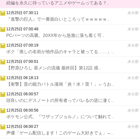
続編を永久に待っているアニメやゲームってある？..
12月25日 07:30:11
未分類
『進撃の巨人』で一番面白いところってｗｗｗｗｗ..
12月25日 07:00:48
未分類
PCパーツの高騰、20XX年から急激に落ち着く可..
12月25日 07:00:19
未分類
ボク「推しの名前が他作品のキャラと被ってる……」..
12月25日 07:00:01
未分類
【野原ひろし 昼メシの流儀 最終回】第12話 感..
12月25日 06:18:13
未分類
【衝撃】昔の能力バトル漫画「炎！水！雷！」←うお..
12月25日 06:00:57
未分類
頭良いのにデスノートの所有者ってバレるの逆に凄く..
12月25日 06:00:56
未分類
ポケモン公式、『ワザップジョルノ』について触れて..
12月25日 06:00:27
未分類
声優「ゲーム配信します！このゲーム大好きでぇ」←..