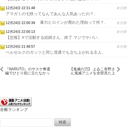
12月24日 22:31:48
未分類
アマガミの七咲ってなんであんな人気あったの？..
暴力ヒロインが廃れた理由って何？..
12月24日 22:00:39
未分類
12月24日 22:00:13
未分類
【悲報】Xで活動する絵師さん、終了 マジでヤバい..
12月24日 21:48:57
未分類
ベルセルクのガッツと同じ境遇でも立ち上がれる主人..
『NARUTO』のサスケ奪還
【鬼滅の刃】 よゐこ有野さ
編でひとり役に立たなかっ
ん鬼滅アニメを全部見た上
た奴がおるよな
に原作も読み出すほどハマ
る そして濱口さんちゃっ
かりお仕事希望してるｗｗ
ｗ
全般ランキング
検
索: