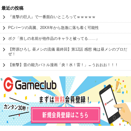
最近の投稿
『進撃の巨人』で一番面白いところってｗｗｗｗｗ
PCパーツの高騰、20XX年から急激に落ち着く可能性
ボク「推しの名前が他作品のキャラと被ってる……」
【野原ひろし 昼メシの流儀 最終回】第12話 感想 俺は昼メシのプロだ
ぜ！
【衝撃】昔の能力バトル漫画「炎！水！雷！」←うおおお！！！