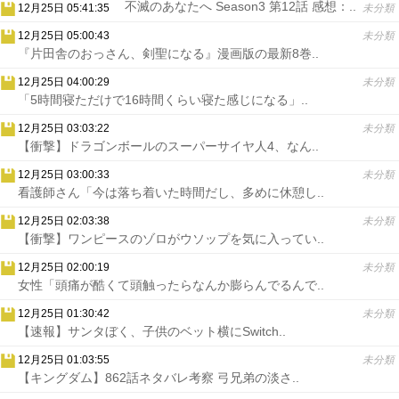
不滅のあなたへ Season3 第12話 感想：..
12月25日 05:41:35
未分類
12月25日 05:00:43
未分類
『片田舎のおっさん、剣聖になる』漫画版の最新8巻..
12月25日 04:00:29
未分類
「5時間寝ただけで16時間くらい寝た感じになる」..
12月25日 03:03:22
未分類
【衝撃】ドラゴンボールのスーパーサイヤ人4、なん..
12月25日 03:00:33
未分類
看護師さん「今は落ち着いた時間だし、多めに休憩し..
12月25日 02:03:38
未分類
【衝撃】ワンピースのゾロがウソップを気に入ってい..
12月25日 02:00:19
未分類
女性「頭痛が酷くて頭触ったらなんか膨らんでるんで..
12月25日 01:30:42
未分類
【速報】サンタぼく、子供のベット横にSwitch..
12月25日 01:03:55
未分類
【キングダム】862話ネタバレ考察 弓兄弟の淡さ..