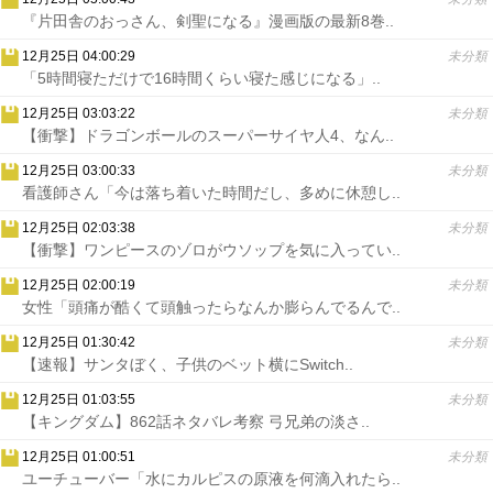
『片田舎のおっさん、剣聖になる』漫画版の最新8巻..
12月25日 04:00:29
未分類
「5時間寝ただけで16時間くらい寝た感じになる」..
12月25日 03:03:22
未分類
【衝撃】ドラゴンボールのスーパーサイヤ人4、なん..
12月25日 03:00:33
未分類
看護師さん「今は落ち着いた時間だし、多めに休憩し..
12月25日 02:03:38
未分類
【衝撃】ワンピースのゾロがウソップを気に入ってい..
12月25日 02:00:19
未分類
女性「頭痛が酷くて頭触ったらなんか膨らんでるんで..
12月25日 01:30:42
未分類
【速報】サンタぼく、子供のベット横にSwitch..
12月25日 01:03:55
未分類
【キングダム】862話ネタバレ考察 弓兄弟の淡さ..
12月25日 01:00:51
未分類
ユーチューバー「水にカルピスの原液を何滴入れたら..