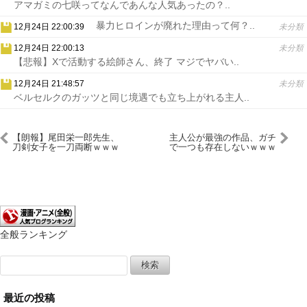
アマガミの七咲ってなんであんな人気あったの？..
暴力ヒロインが廃れた理由って何？..
12月24日 22:00:39
未分類
12月24日 22:00:13
未分類
【悲報】Xで活動する絵師さん、終了 マジでヤバい..
12月24日 21:48:57
未分類
ベルセルクのガッツと同じ境遇でも立ち上がれる主人..
【朗報】尾田栄一郎先生、
主人公が最強の作品、ガチ
刀剣女子を一刀両断ｗｗｗ
で一つも存在しないｗｗｗ
ｗｗｗｗｗ
ｗ
全般ランキング
検
索:
最近の投稿