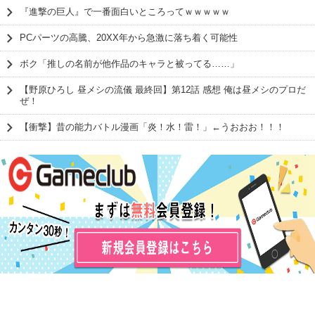
『進撃の巨人』で一番面白いところってｗｗｗｗｗ
PCパーツの高騰、20XX年から急激に落ち着く可能性
ボク「推しの名前が他作品のキャラと被ってる……」
【野原ひろし 昼メシの流儀 最終回】第12話 感想 俺は昼メシのプロだ
ぜ！
【衝撃】昔の能力バトル漫画「炎！水！雷！」←うおおお！！！