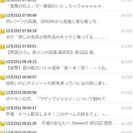
12月25日 07:30:11
未分類
『進撃の巨人』で一番面白いところってｗｗｗｗｗ..
12月25日 07:00:48
未分類
PCパーツの高騰、20XX年から急激に落ち着く可..
12月25日 07:00:19
未分類
ボク「推しの名前が他作品のキャラと被ってる……」..
12月25日 07:00:01
未分類
【野原ひろし 昼メシの流儀 最終回】第12話 感..
12月25日 06:18:13
未分類
【衝撃】昔の能力バトル漫画「炎！水！雷！」←うお..
12月25日 06:00:57
未分類
頭良いのにデスノートの所有者ってバレるの逆に凄く..
12月25日 06:00:56
未分類
ポケモン公式、『ワザップジョルノ』について触れて..
12月25日 06:00:27
未分類
声優「ゲーム配信します！このゲーム大好きでぇ」←..
不滅のあなたへ Season3 第12話 感想：..
12月25日 05:41:35
未分類
12月25日 05:00:43
未分類